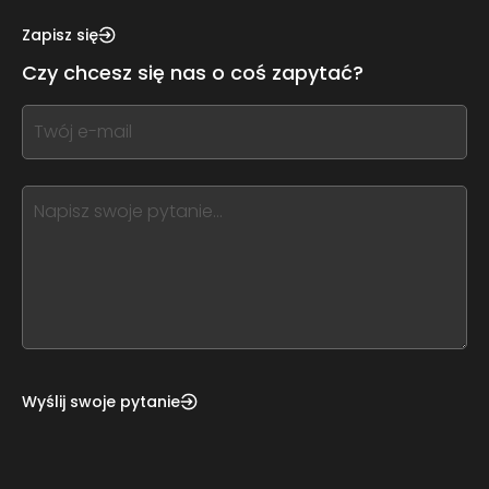
see
this,
Zapisz się
leave
Czy chcesz się nas o coś zapytać?
this
form
If
field
you
blank
see
this,
leave
this
form
field
blank
Wyślij swoje pytanie