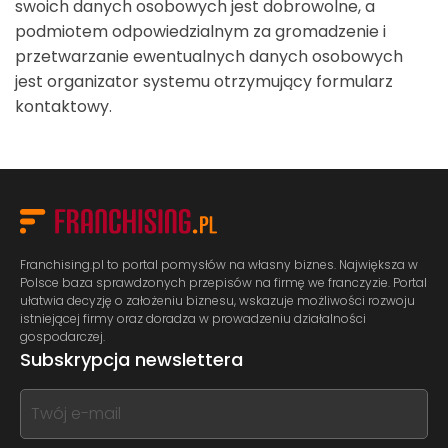
swoich danych osobowych jest dobrowolne, a
podmiotem odpowiedzialnym za gromadzenie i
przetwarzanie ewentualnych danych osobowych
jest organizator systemu otrzymujący formularz
kontaktowy.
Franchising.pl to portal pomysłów na własny biznes. Największa w
Polsce baza sprawdzonych przepisów na firmę we franczyzie. Portal
ułatwia decyzję o założeniu biznesu, wskazuje możliwości rozwoju
istniejącej firmy oraz doradza w prowadzeniu działalności
gospodarczej.
Subskrypcja newslettera
If
you