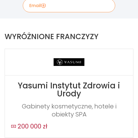
Email
Wypełnij poniższy formularz kontaktowy, jeżeli
chcesz uzyskać więcej informacji. Informacje
WYRÓŻNIONE FRANCZYZY
zawarte w formularzu zostaną przekazane
bezpośrednio do właściela marki Santander
Consumer Bank.
If
you
see
Yasumi Instytut Zdrowia i
this,
Urody
leave
this
Gabinety kosmetyczne, hotele i
form
obiekty SPA
field
200 000 zł
blank