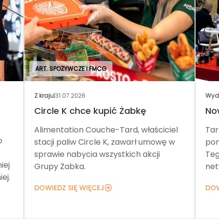
ART. SPOŻYWCZE I FMCG
Z kraju
|
31.07.2026
Wyd
Circle K chce kupić Żabkę
No
Alimentation Couche-Tard, właściciel
Tar
o
stacji paliw Circle K, zawarł umowę w
pom
sprawie nabycia wszystkich akcji
Teg
iej
Grupy Żabka.
net
ej.
DOWIEDZ SIĘ WIĘCEJ
DOW