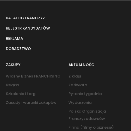
KATALOG FRANCZYZ
REJESTR KANDYDATÓW
REKLAMA
DORADZTWO
ZAKUPY
AKTUALNOŚCI
Własny Biznes FRANCHISING
Z kraju
Książki
Ze świata
Szkolenia i targi
Pytanie tygodnia
Zasady i warunki zakupów
Wydarzenia
Polska Organizacja
Franczyzodawców
Firma (filmy o biznesie)