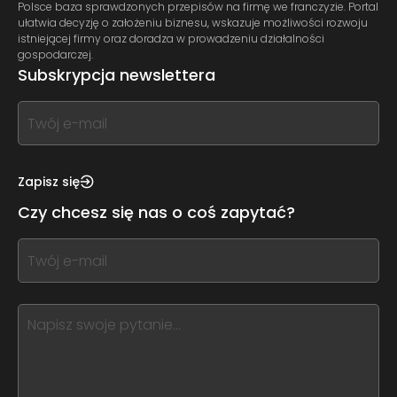
Polsce baza sprawdzonych przepisów na firmę we franczyzie. Portal
ułatwia decyzję o założeniu biznesu, wskazuje możliwości rozwoju
istniejącej firmy oraz doradza w prowadzeniu działalności
gospodarczej.
Subskrypcja newslettera
If
you
see
this,
Zapisz się
leave
Czy chcesz się nas o coś zapytać?
this
form
If
field
you
blank
see
this,
leave
this
form