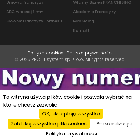
Umowa franczyzy
Własny Biznes FRANCHISING
ABC własnej firmy
Akademia Franczyzy
Słownik franczyzy i biznesu
Marketing
Kontakt
Polityka cookies
|
Polityka prywatności
© 2026 PROFIT system sp. z o.o. All rights reserved.
Ta witryna używa plików cookie i pozwala wybrać na
które chcesz zezwolić
OK, akceptuję wszystko
Zablokuj wszystkie pliki cookies
Personalizacja
Polityka prywatności