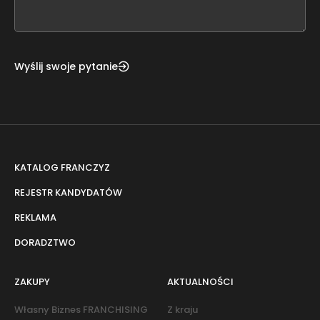
field
blank
Wyślij swoje pytanie
KATALOG FRANCZYZ
REJESTR KANDYDATÓW
REKLAMA
DORADZTWO
ZAKUPY
AKTUALNOŚCI
Własny Biznes FRANCHISING
Z kraju