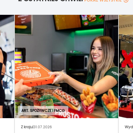
ART. SPOŻYWCZE I FMCG
Z kraju
|
31.07.2026
Wyd