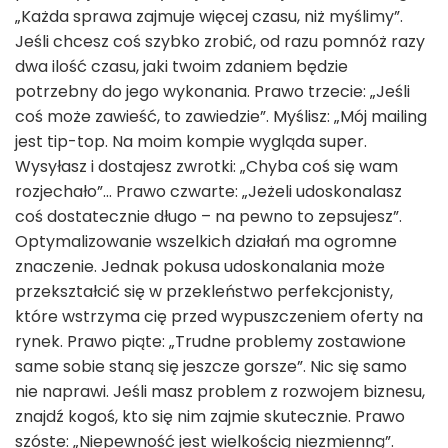
„Każda sprawa zajmuje więcej czasu, niż myślimy”.
Jeśli chcesz coś szybko zrobić, od razu pomnóż razy
dwa ilość czasu, jaki twoim zdaniem będzie
potrzebny do jego wykonania. Prawo trzecie: „Jeśli
coś może zawieść, to zawiedzie”. Myślisz: „Mój mailing
jest tip-top. Na moim kompie wygląda super.
Wysyłasz i dostajesz zwrotki: „Chyba coś się wam
rozjechało”... Prawo czwarte: „Jeżeli udoskonalasz
coś dostatecznie długo – na pewno to zepsujesz”.
Optymalizowanie wszelkich działań ma ogromne
znaczenie. Jednak pokusa udoskonalania może
przekształcić się w przekleństwo perfekcjonisty,
które wstrzyma cię przed wypuszczeniem oferty na
rynek. Prawo piąte: „Trudne problemy zostawione
same sobie staną się jeszcze gorsze”. Nic się samo
nie naprawi. Jeśli masz problem z rozwojem biznesu,
znajdź kogoś, kto się nim zajmie skutecznie. Prawo
szóste: „Niepewność jest wielkością niezmienną”.