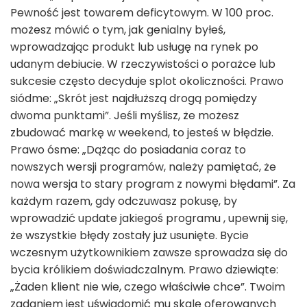
Pewność jest towarem deficytowym. W 100 proc.
możesz mówić o tym, jak genialny byłeś,
wprowadzając produkt lub usługę na rynek po
udanym debiucie. W rzeczywistości o porażce lub
sukcesie często decyduje splot okoliczności. Prawo
siódme: „Skrót jest najdłuższą drogą pomiędzy
dwoma punktami”. Jeśli myślisz, że możesz
zbudować markę w weekend, to jesteś w błędzie.
Prawo ósme: „Dążąc do posiadania coraz to
nowszych wersji programów, należy pamiętać, że
nowa wersja to stary program z nowymi błędami”. Za
każdym razem, gdy odczuwasz pokusę, by
wprowadzić update jakiegoś programu , upewnij się,
że wszystkie błędy zostały już usunięte. Bycie
wczesnym użytkownikiem zawsze sprowadza się do
bycia królikiem doświadczalnym. Prawo dziewiąte:
„Żaden klient nie wie, czego właściwie chce”. Twoim
zadaniem jest uświadomić mu skalę oferowanych