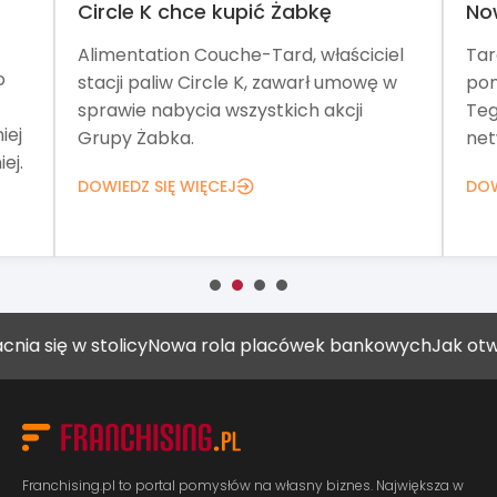
Circle K chce kupić Żabkę
No
Alimentation Couche-Tard, właściciel
Tar
o
stacji paliw Circle K, zawarł umowę w
pom
sprawie nabycia wszystkich akcji
Teg
iej
Grupy Żabka.
net
ej.
DOWIEDZ SIĘ WIĘCEJ
DOW
ię w stolicy
Nowa rola placówek bankowych
Jak otworzyć
Franchising.pl to portal pomysłów na własny biznes. Największa w