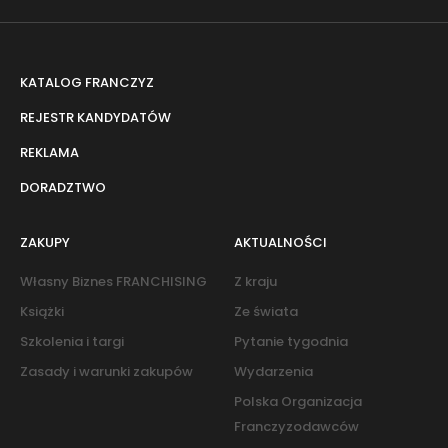
KATALOG FRANCZYZ
REJESTR KANDYDATÓW
REKLAMA
DORADZTWO
ZAKUPY
AKTUALNOŚCI
Własny Biznes FRANCHISING
Z kraju
Książki
Ze świata
Szkolenia i targi
Pytanie tygodnia
Zasady i warunki zakupów
Wydarzenia
Polska Organizacja
Franczyzodawców