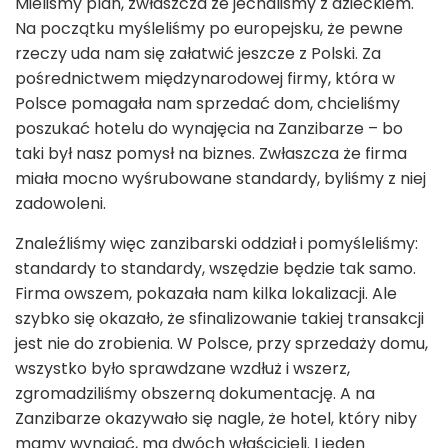
Mieliśmy plan, zwłaszcza że jechaliśmy z dzieckiem.
Na początku myśleliśmy po europejsku, że pewne
rzeczy uda nam się załatwić jeszcze z Polski. Za
pośrednictwem międzynarodowej firmy, która w
Polsce pomagała nam sprzedać dom, chcieliśmy
poszukać hotelu do wynajęcia na Zanzibarze – bo
taki był nasz pomysł na biznes. Zwłaszcza że firma
miała mocno wyśrubowane standardy, byliśmy z niej
zadowoleni.
Znaleźliśmy więc zanzibarski oddział i pomyśleliśmy:
standardy to standardy, wszędzie będzie tak samo.
Firma owszem, pokazała nam kilka lokalizacji. Ale
szybko się okazało, że sfinalizowanie takiej transakcji
jest nie do zrobienia. W Polsce, przy sprzedaży domu,
wszystko było sprawdzane wzdłuż i wszerz,
zgromadziliśmy obszerną dokumentację. A na
Zanzibarze okazywało się nagle, że hotel, który niby
mamy wynająć, ma dwóch właścicieli. I jeden