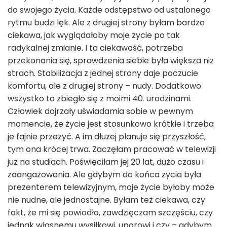
do swojego życia. Każde odstępstwo od ustalonego
rytmu budzi lęk. Ale z drugiej strony byłam bardzo
ciekawa, jak wyglądałoby moje życie po tak
radykalnej zmianie. I ta ciekawość, potrzeba
przekonania się, sprawdzenia siebie była większa niż
strach. Stabilizacja z jednej strony daje poczucie
komfortu, ale z drugiej strony – nudy. Dodatkowo
wszystko to zbiegło się z moimi 40. urodzinami.
Człowiek dojrzały uświadamia sobie w pewnym
momencie, że życie jest stosunkowo krótkie i trzeba
je fajnie przeżyć. A im dłużej planuje się przyszłość,
tym ona krócej trwa. Zaczęłam pracować w telewizji
już na studiach. Poświęciłam jej 20 lat, dużo czasu i
zaangażowania. Ale gdybym do końca życia była
prezenterem telewizyjnym, moje życie byłoby może
nie nudne, ale jednostajne. Byłam też ciekawa, czy
fakt, że mi się powiodło, zawdzięczam szczęściu, czy
jednak własnemu wysiłkowi, uporowi i czy – gdybym