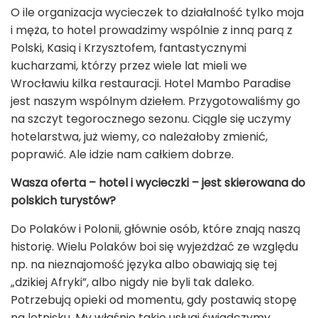
O ile organizacja wycieczek to działalność tylko moja
i męża, to hotel prowadzimy wspólnie z inną parą z
Polski, Kasią i Krzysztofem, fantastycznymi
kucharzami, którzy przez wiele lat mieli we
Wrocławiu kilka restauracji. Hotel Mambo Paradise
jest naszym wspólnym dziełem. Przygotowaliśmy go
na szczyt tegorocznego sezonu. Ciągle się uczymy
hotelarstwa, już wiemy, co należałoby zmienić,
poprawić. Ale idzie nam całkiem dobrze.
Wasza oferta – hotel i wycieczki – jest skierowana do
polskich turystów?
Do Polaków i Polonii, głównie osób, które znają naszą
historię. Wielu Polaków boi się wyjeżdżać ze względu
np. na nieznajomość języka albo obawiają się tej
„dzikiej Afryki”, albo nigdy nie byli tak daleko.
Potrzebują opieki od momentu, gdy postawią stopę
na lotnisku. My właśnie takie usługi świadczymy.