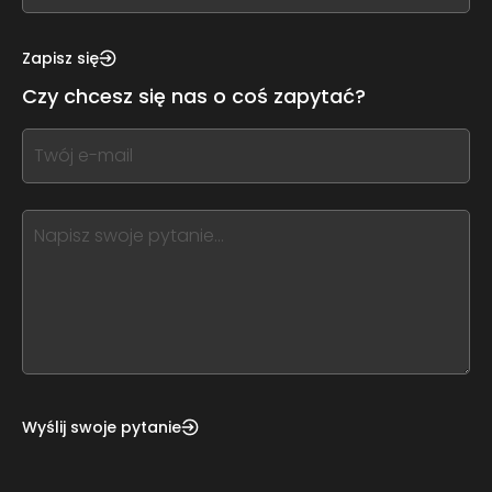
see
this,
Zapisz się
leave
Czy chcesz się nas o coś zapytać?
this
form
If
field
you
blank
see
this,
leave
this
form
field
blank
Wyślij swoje pytanie