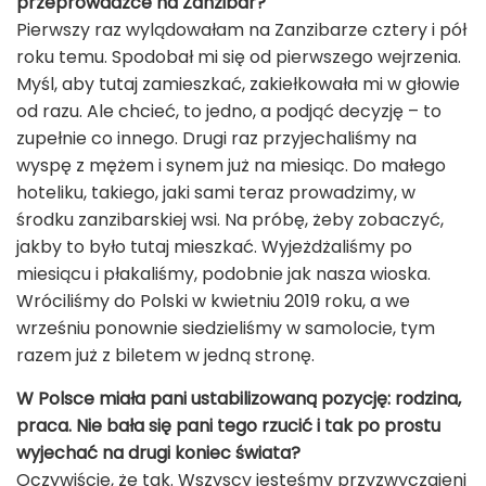
przeprowadzce na Zanzibar?
Pierwszy raz wylądowałam na Zanzibarze cztery i pół
roku temu. Spodobał mi się od pierwszego wejrzenia.
Myśl, aby tutaj zamieszkać, zakiełkowała mi w głowie
od razu. Ale chcieć, to jedno, a podjąć decyzję – to
zupełnie co innego. Drugi raz przyjechaliśmy na
wyspę z mężem i synem już na miesiąc. Do małego
hoteliku, takiego, jaki sami teraz prowadzimy, w
środku zanzibarskiej wsi. Na próbę, żeby zobaczyć,
jakby to było tutaj mieszkać. Wyjeżdżaliśmy po
miesiącu i płakaliśmy, podobnie jak nasza wioska.
Wróciliśmy do Polski w kwietniu 2019 roku, a we
wrześniu ponownie siedzieliśmy w samolocie, tym
razem już z biletem w jedną stronę.
W Polsce miała pani ustabilizowaną pozycję: rodzina,
praca. Nie bała się pani tego rzucić i tak po prostu
wyjechać na drugi koniec świata?
Oczywiście, że tak. Wszyscy jesteśmy przyzwyczajeni