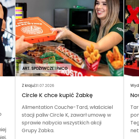
ART. SPOŻYWCZE I FMCG
Z kraju
|
31.07.2026
Wyd
Circle K chce kupić Żabkę
No
Alimentation Couche-Tard, właściciel
Tar
o
stacji paliw Circle K, zawarł umowę w
pom
sprawie nabycia wszystkich akcji
Teg
iej
Grupy Żabka.
net
ej.