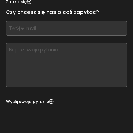
this,
Zapisz się
leave
Czy chcesz się nas o coś zapytać?
this
form
If
field
you
blank
see
this,
leave
this
form
field
blank
Wyślij swoje pytanie