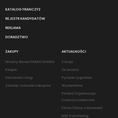
KATALOG FRANCZYZ
REJESTR KANDYDATÓW
REKLAMA
DORADZTWO
ZAKUPY
AKTUALNOŚCI
Własny Biznes FRANCHISING
Z kraju
Książki
Ze świata
Szkolenia i targi
Pytanie tygodnia
Zasady i warunki zakupów
Wydarzenia
Polska Organizacja
Franczyzodawców
Firma (filmy o biznesie)
Mój franchising