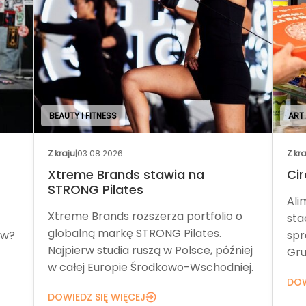
BEAUTY I FITNESS
ART
Z kraju
|
03.08.2026
Z kr
Xtreme Brands stawia na
Cir
STRONG Pilates
Ali
Xtreme Brands rozszerza portfolio o
sta
globalną markę STRONG Pilates.
ów?
spr
Najpierw studia ruszą w Polsce, później
Gru
w całej Europie Środkowo-Wschodniej.
DOW
DOWIEDZ SIĘ WIĘCEJ