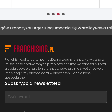
anczyza
Burger King umacnia się w stolicy
Nowa rola plac
Franchising.pl to portal pomysłów na własny biznes. Największa w
Polsce baza sprawdzonych przepisów na firmę we franczyzie. Portal
ułatwia decyzję o założeniu biznesu, wskazuje możliwości rozwoju
istniejącej firmy oraz doradza w prowadzeniu działalności
gospodarczej.
Subskrypcja newslettera
If
you
see