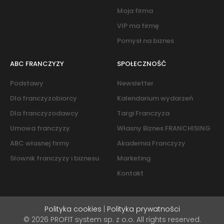
Moja firma
VIP ma firmę
Pomysł na biznes
ABC FRANCZYZY
SPOŁECZNOŚĆ
Podstawy
Newsletter
Dla franczyzobiorcy
Kalendarium wydarzeń
Dla franczyzodawcy
Targi Franczyza
Umowa franczyzy
Własny Biznes FRANCHISING
ABC własnej firmy
Akademia Franczyzy
Słownik franczyzy i biznesu
Marketing
Kontakt
Polityka cookies
|
Polityka prywatności
© 2026 PROFIT system sp. z o.o. All rights reserved.