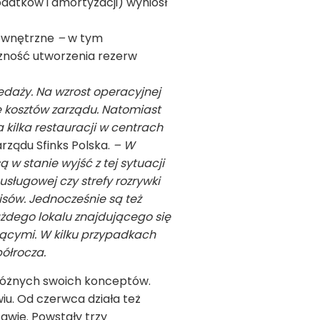
odatków i amortyzacji) wyniósł
zewnętrzne
–
w tym
czność utworzenia rezerw
edaży. Na wzrost operacyjnej
e kosztów zarządu. Natomiast
 kilka restauracji w centrach
rządu Sfinks Polska.
– W
w stanie wyjść z tej sytuacji
usługowej czy strefy rozrywki
sów. Jednocześnie są też
ażdego lokalu znajdującego się
jącymi. W kilku przypadkach
ółrocza.
h różnych swoich konceptów.
iu. Od czerwca działa też
awie. Powstały trzy