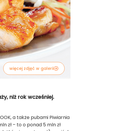
więcej zdjęć w galerii
y, niż rok wcześniej.
 WOOK, a także pubami Piwiarnia
n zł – to o ponad 5 mln zł