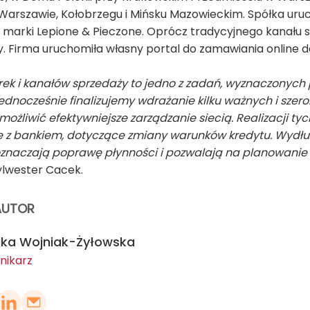
 Warszawie, Kołobrzegu i Mińsku Mazowieckim. Spółka uru
ej marki Lepione & Pieczone. Oprócz tradycyjnego kanału s
. Firma uruchomiła własny portal do zamawiania online 
rek i kanałów sprzedaży to jedno z zadań, wyznaczonych p
Jednocześnie finalizujemy wdrażanie kilku ważnych i szer
ożliwić efektywniejsze zarządzanie siecią. Realizacji tych
 z bankiem, dotyczące zmiany warunków kredytu. Wydłuże
znaczają poprawę płynności i pozwalają na planowanie 
ylwester Cacek.
AUTOR
ika Wojniak-Żyłowska
nikarz