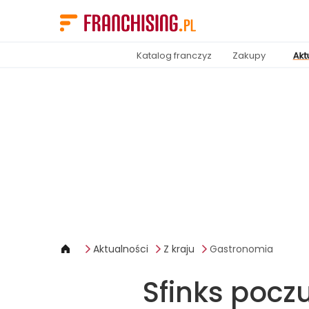
Panel zarządzania plikami cookies
Katalog franczyz
Zakupy
Akt
Aktualności
Z kraju
Gastronomia
Sfinks pocz