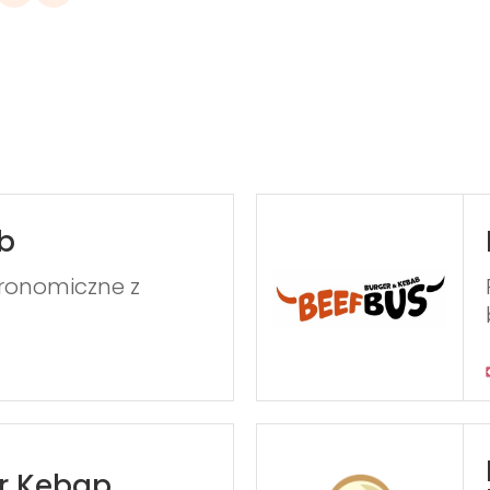
b
ronomiczne z
er Kebap