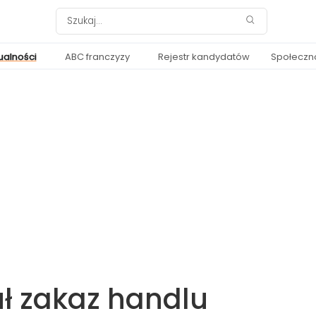
ualności
ABC franczyzy
Rejestr kandydatów
Społeczn
uł zakaz handlu