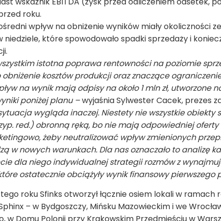
miast wskaźnik EBITDA (zysk przed odliczeniem odsetek, p
sprzed roku.
zpośredni wpływ na obniżenie wyników miały okoliczności 
 niedziele, które spowodowało spadki sprzedaży i konie
i.
wszystkim istotna poprawa rentowności na poziomie sprz
 obniżenie kosztów produkcji oraz znaczące ograniczeni
ływ na wynik mają odpisy na około 1 mln zł, utworzone na
yniki poniżej planu –
wyjaśnia Sylwester Cacek, prezes za
acja wygląda inaczej. Niestety nie wszystkie obiekty są 
zyp. red.) obronną ręką, bo nie mają odpowiedniej oferty 
ketingowo, żeby neutralizować wpływ zmienionych przepi
adzą w nowych warunkach. Dla nas oznaczało to analizę k
cie dla niego indywidualnej strategii rozmów z wynajmu
które ostatecznie obciążyły wynik finansowy pierwszego p
 tego roku Sfinks otworzył łącznie osiem lokali w ramac
 Sphinx – w Bydgoszczy, Mińsku Mazowieckim i we Wrocław
dło, w Domu Polonii przy Krakowskim Przedmieściu w Warsz