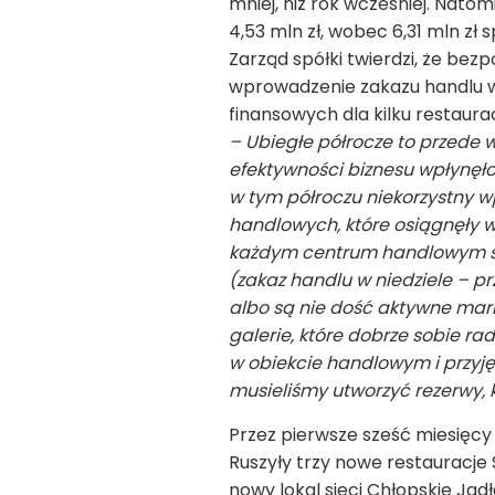
mniej, niż rok wcześniej. Nato
4,53 mln zł, wobec 6,31 mln zł 
Zarząd spółki twierdzi, że be
wprowadzenie zakazu handlu w
finansowych dla kilku restauracj
– Ubiegłe półrocze to przede 
efektywności biznesu wpłynęło
w tym półroczu niekorzystny wp
handlowych, które osiągnęły w
każdym centrum handlowym sytu
(zakaz handlu w niedziele – pr
albo są nie dość aktywne mar
galerie, które dobrze sobie r
w obiekcie handlowym i przyję
musieliśmy utworzyć rezerwy, 
Przez pierwsze sześć miesięcy
Ruszyły trzy nowe restauracje
nowy lokal sieci Chłopskie Ja