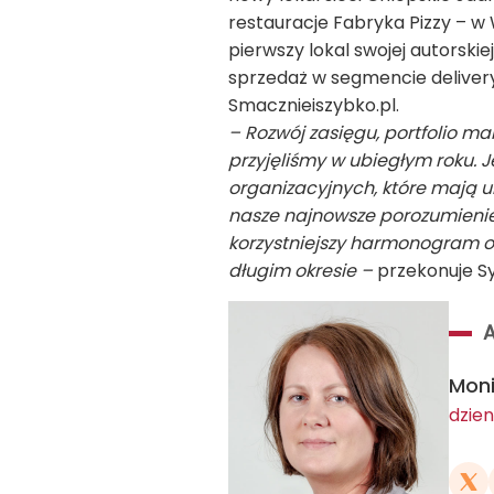
restauracje Fabryka Pizzy – w
pierwszy lokal swojej autorski
sprzedaż w segmencie delivery
Smacznieiszybko.pl.
– Rozwój zasięgu, portfolio ma
przyjęliśmy w ubiegłym roku. 
organizacyjnych, które mają um
nasze najnowsze porozumienie
korzystniejszy harmonogram o
długim okresie –
przekonuje S
Mon
dzien