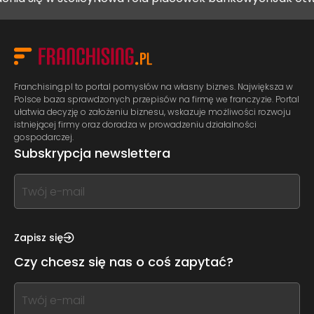
Franchising.pl to portal pomysłów na własny biznes. Największa w
Polsce baza sprawdzonych przepisów na firmę we franczyzie. Portal
ułatwia decyzję o założeniu biznesu, wskazuje możliwości rozwoju
istniejącej firmy oraz doradza w prowadzeniu działalności
gospodarczej.
Subskrypcja newslettera
If
you
see
this,
Zapisz się
leave
Czy chcesz się nas o coś zapytać?
this
form
If
field
you