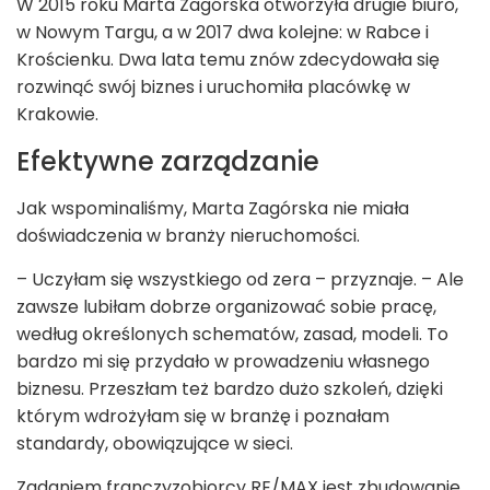
W 2015 roku Marta Zagórska otworzyła drugie biuro,
w Nowym Targu, a w 2017 dwa kolejne: w Rabce i
Krościenku. Dwa lata temu znów zdecydowała się
rozwinąć swój biznes i uruchomiła placówkę w
Krakowie.
Efektywne zarządzanie
Jak wspominaliśmy, Marta Zagórska nie miała
doświadczenia w branży nieruchomości.
– Uczyłam się wszystkiego od zera – przyznaje. – Ale
zawsze lubiłam dobrze organizować sobie pracę,
według określonych schematów, zasad, modeli. To
bardzo mi się przydało w prowadzeniu własnego
biznesu. Przeszłam też bardzo dużo szkoleń, dzięki
którym wdrożyłam się w branżę i poznałam
standardy, obowiązujące w sieci.
Zadaniem franczyzobiorcy RE/MAX jest zbudowanie