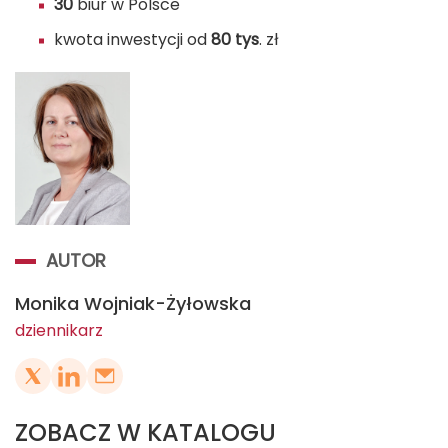
30
biur w Polsce
kwota inwestycji od
80 tys
. zł
AUTOR
Monika Wojniak-Żyłowska
dziennikarz
ZOBACZ W KATALOGU