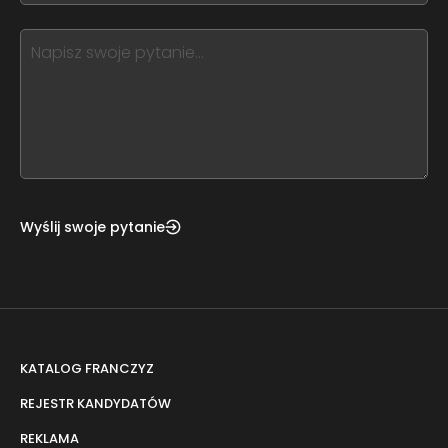
blank
see
this,
leave
this
form
field
blank
Wyślij swoje pytanie
KATALOG FRANCZYZ
REJESTR KANDYDATÓW
REKLAMA