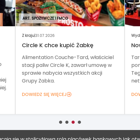
ART. SPOŻYWCZE I FMCG
Z kraju
|
31.07.2026
Wyd
Circle K chce kupić Żabkę
No
Alimentation Couche-Tard, właściciel
Tar
o
stacji paliw Circle K, zawarł umowę w
pom
sprawie nabycia wszystkich akcji
Teg
iej
Grupy Żabka.
net
ej.
DOWIEDZ SIĘ WIĘCEJ
DOW
w stolicy
Nowa rola placówek bankowych
Jak otworzyć ga