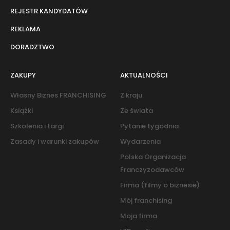
REJESTR KANDYDATÓW
REKLAMA
DORADZTWO
ZAKUPY
AKTUALNOŚCI
Własny Biznes FRANCHISING
Z kraju
Książki
Ze świata
Szkolenia i targi
Pytanie tygodnia
Zasady i warunki zakupów
Wydarzenia
Polska Organizacja
Franczyzodawców
Firma (filmy o biznesie)
Mój franchising
Moja firma