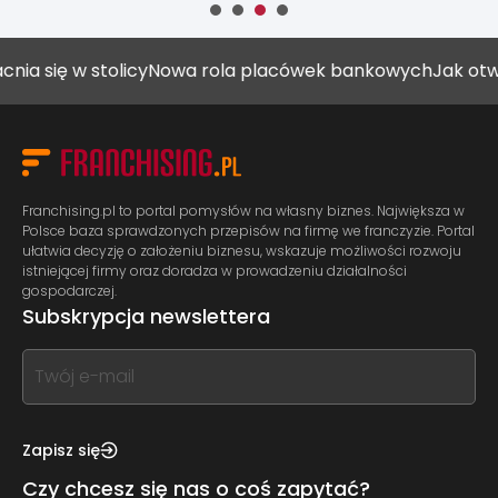
 stolicy
Nowa rola placówek bankowych
Jak otworzyć gab
Franchising.pl to portal pomysłów na własny biznes. Największa w
Polsce baza sprawdzonych przepisów na firmę we franczyzie. Portal
ułatwia decyzję o założeniu biznesu, wskazuje możliwości rozwoju
istniejącej firmy oraz doradza w prowadzeniu działalności
gospodarczej.
Subskrypcja newslettera
If
you
see
this,
Zapisz się
leave
Czy chcesz się nas o coś zapytać?