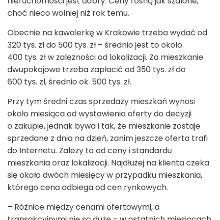
nieruchomości jest dobry. Ceny rosną jak szalone,
choć nieco wolniej niż rok temu.
Obecnie na kawalerkę w Krakowie trzeba wydać od
320 tys. zł do 500 tys. zł – średnio jest to około
400 tys. zł w zależności od lokalizacji. Za mieszkanie
dwupokojowe trzeba zapłacić od 350 tys. zł do
600 tys. zł, średnio ok. 500 tys. zł.
Przy tym średni czas sprzedaży mieszkań wynosi
około miesiąca od wystawienia oferty do decyzji
o zakupie, jednak bywa i tak, że mieszkanie zostaje
sprzedane z dnia na dzień, zanim jeszcze oferta trafi
do Internetu. Zależy to od ceny i standardu
mieszkania oraz lokalizacji. Najdłużej na klienta czeka
się około dwóch miesięcy w przypadku mieszkania,
którego cena odbiega od cen rynkowych.
– Różnice między cenami ofertowymi, a
transakcyjnymi nie są duże – w ostatnich miesiącach