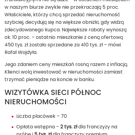
w naszym biurze zwykle nie przekraczają 5 proc.
Właściciele, którzy chcą sprzedać nieruchomość
szybciej, decydują się na większe obniżki, gdy widzą
zdecydowanego kupca. Największe rabaty wynoszą
ok. 10 proc. – ostatnio mieszkanie z ceną ofertową
450 tys. zł zostało sprzedane za 410 tys. zł – mówi
Rafał Wojdyła.
Jego zdaniem ceny mieszkań rosną razem z inflacją.
Klienci wolą inwestować w nieruchomości zamiast
trzymać pieniądze na koncie w banku.
WIZYTÓWKA SIECI PÓŁNOC
NIERUCHOMOŚCI
Liczba placówek – 70
Opłata wstępna –
2 tys. zł
dla franczyzy na
próbę i
5 tys. zł
dla franczyzy premium