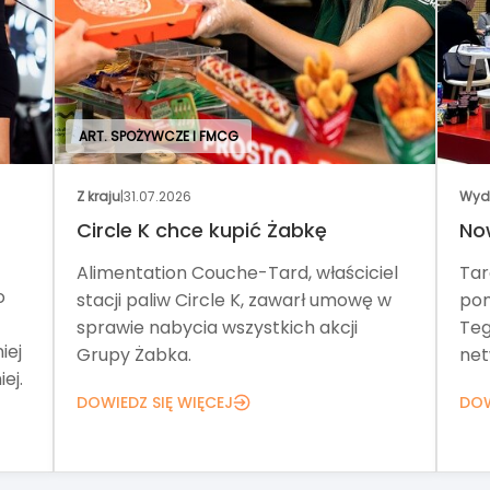
ART. SPOŻYWCZE I FMCG
Z kraju
|
31.07.2026
Wyd
Circle K chce kupić Żabkę
No
Alimentation Couche-Tard, właściciel
Tar
o
stacji paliw Circle K, zawarł umowę w
pom
sprawie nabycia wszystkich akcji
Teg
iej
Grupy Żabka.
net
ej.
DOWIEDZ SIĘ WIĘCEJ
DOW