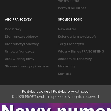
VIP ma firmę
Pomysł na biznes
ABC FRANCZYZY
SPOŁECZNOŚĆ
Podstawy
Newsletter
Dla franczyzobiorcy
Kalendarium wydarzeń
Dla franczyzodawcy
Targi Franczyza
Umowa franczyzy
Własny Biznes FRANCHISING
ABC własnej firmy
Akademia Franczyzy
Słownik franczyzy i biznesu
Marketing
Kontakt
Polityka cookies
|
Polityka prywatności
© 2026 PROFIT system sp. z o.o. All rights reserved.