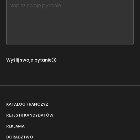
this,
leave
this
form
field
blank
Wyślij swoje pytanie
KATALOG FRANCZYZ
REJESTR KANDYDATÓW
REKLAMA
DORADZTWO