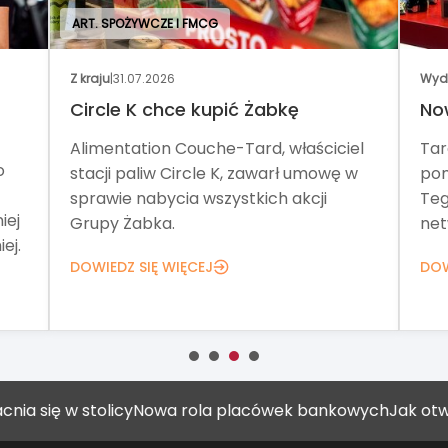
ART. SPOŻYWCZE I FMCG
Z kraju
|
31.07.2026
Wyd
Circle K chce kupić Żabkę
No
Alimentation Couche-Tard, właściciel
Tar
o
stacji paliw Circle K, zawarł umowę w
pom
sprawie nabycia wszystkich akcji
Teg
iej
Grupy Żabka.
net
ej.
DOWIEDZ SIĘ WIĘCEJ
DOW
 stolicy
Nowa rola placówek bankowych
Jak otworzyć gab