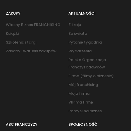
ZAKUPY
AKTUALNOŚCI
Własny Biznes FRANCHISING
Z kraju
Książki
Ze świata
Szkolenia i targi
Pytanie tygodnia
Zasady i warunki zakupów
Wydarzenia
Polska Organizacja
Franczyzodawców
Firma (filmy o biznesie)
Mój franchising
Moja firma
VIP ma firmę
Pomysł na biznes
ABC FRANCZYZY
SPOŁECZNOŚĆ