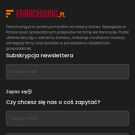
Franchising.pl to portal pomysłów na własny biznes. Największa w
Polsce baza sprawdzonych przepisów na firmę we franczyzie. Portal
ułatwia decyzję o założeniu biznesu, wskazuje możliwości rozwoju
istniejącej firmy oraz doradza w prowadzeniu działalności
gospodarczej.
Subskrypcja newslettera
If
you
see
this,
Zapisz się
leave
Czy chcesz się nas o coś zapytać?
this
form
If
field
you
blank
see