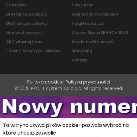
Podstawy
Newsletter
Dla franczyzobiorcy
Kalendarium wydarzeń
Dla franczyzodawcy
Targi Franczyza
Umowa franczyzy
Własny Biznes FRANCHISING
ABC własnej firmy
Akademia Franczyzy
Słownik franczyzy i biznesu
Marketing
Kontakt
Polityka cookies
|
Polityka prywatności
© 2026 PROFIT system sp. z o.o. All rights reserved.
Ta witryna używa plików cookie i pozwala wybrać na
które chcesz zezwolić