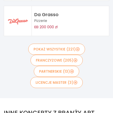
Da Grasso
Pizzerie
200 000 zł
POKAŻ WSZYSTKIE (221)
FRANCZYZOWE (205)
PARTNERSKIE (13)
LICENCJE MASTER (3)
INNE KONCEPTY Z BRANŻY ART.