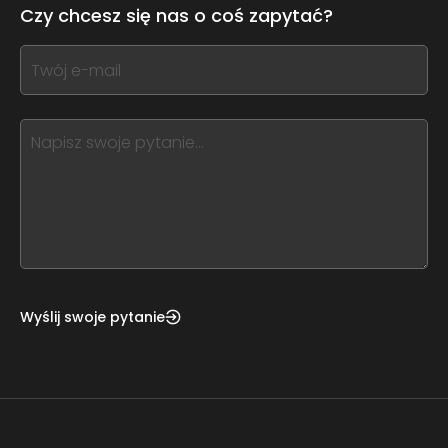
leave
Czy chcesz się nas o coś zapytać?
this
form
If
field
you
blank
see
this,
leave
this
form
field
blank
Wyślij swoje pytanie