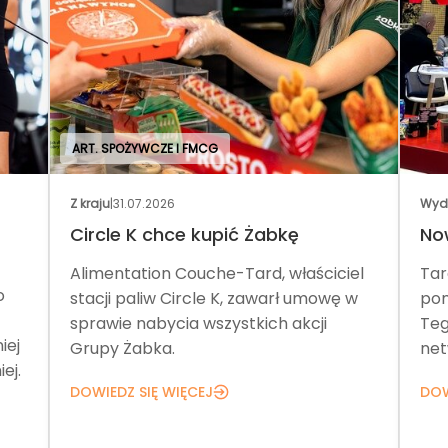
ART. SPOŻYWCZE I FMCG
Z kraju
|
31.07.2026
Wyd
Circle K chce kupić Żabkę
No
Alimentation Couche-Tard, właściciel
Tar
o
stacji paliw Circle K, zawarł umowę w
pom
sprawie nabycia wszystkich akcji
Teg
iej
Grupy Żabka.
net
ej.
DOWIEDZ SIĘ WIĘCEJ
DOW