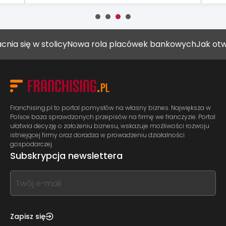
w stolicy
Nowa rola placówek bankowych
Jak otworzyć ga
Franchising.pl to portal pomysłów na własny biznes. Największa w
Polsce baza sprawdzonych przepisów na firmę we franczyzie. Portal
ułatwia decyzję o założeniu biznesu, wskazuje możliwości rozwoju
istniejącej firmy oraz doradza w prowadzeniu działalności
gospodarczej.
Subskrypcja newslettera
If
you
see
this,
Zapisz się