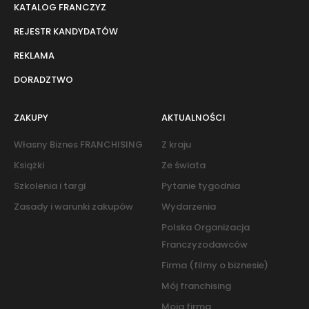
KATALOG FRANCZYZ
REJESTR KANDYDATÓW
REKLAMA
DORADZTWO
ZAKUPY
AKTUALNOŚCI
Własny Biznes FRANCHISING
Z kraju
Książki
Ze świata
Szkolenia i targi
Pytanie tygodnia
Zasady i warunki zakupów
Wydarzenia
Polska Organizacja
Franczyzodawców
Firma (filmy o biznesie)
Mój franchising
Moja firma