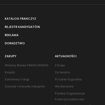
KATALOG FRANCZYZ
REJESTR KANDYDATÓW
REKLAMA
DORADZTWO
ZAKUPY
AKTUALNOŚCI
Własny Biznes FRANCHISING
Z kraju
Książki
Ze świata
Szkolenia i targi
Pytanie tygodnia
Zasady i warunki zakupów
Wydarzenia
Polska Organizacja
Franczyzodawców