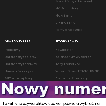
Firma (filmy o biznesie)
Mój franchising
Moja firma
VIP ma firmę
Pomysł na biznes
ABC FRANCZYZY
SPOŁECZNOŚĆ
Podstawy
Newsletter
Dla franczyzobiorcy
Kalendarium wydarzeń
Dla franczyzodawcy
Targi Franczyza
Umowa franczyzy
Własny Biznes FRANCHISING
ABC własnej firmy
Akademia Franczyzy
Słownik franczyzy i biznesu
Marketing
Kontakt
Ta witryna używa plików cookie i pozwala wybrać na