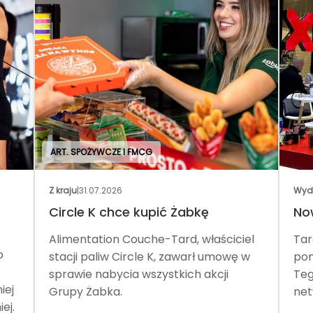
ART. SPOŻYWCZE I FMCG
Z kraju
|
31.07.2026
Wyd
Circle K chce kupić Żabkę
No
Alimentation Couche-Tard, właściciel
Tar
o
stacji paliw Circle K, zawarł umowę w
pom
sprawie nabycia wszystkich akcji
Teg
iej
Grupy Żabka.
net
ej.