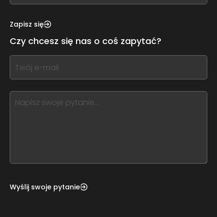
see
this,
Zapisz się
leave
Czy chcesz się nas o coś zapytać?
this
form
If
field
you
blank
see
this,
leave
this
form
field
blank
Wyślij swoje pytanie