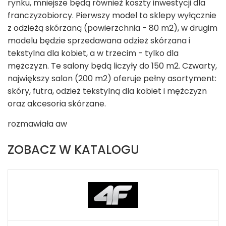
rynku, mniejsze będą również koszty inwestycji dla
franczyzobiorcy. Pierwszy model to sklepy wyłącznie
z odzieżą skórzaną (powierzchnia - 80 m
2
), w drugim
modelu będzie sprzedawana odzież skórzana i
tekstylna dla kobiet, a w trzecim - tylko dla
mężczyzn. Te salony będą liczyły do 150 m
2
. Czwarty,
największy salon (200 m
2
) oferuje pełny asortyment:
skóry, futra, odzież tekstylną dla kobiet i mężczyzn
oraz akcesoria skórzane.
rozmawiała aw
ZOBACZ W KATALOGU