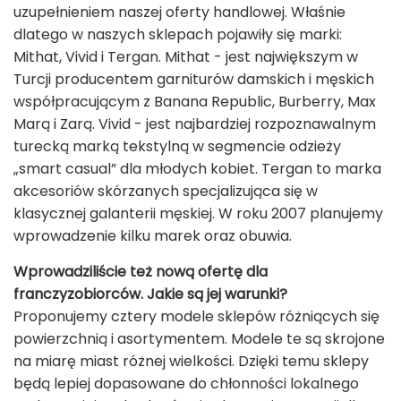
uzupełnieniem naszej oferty handlowej. Właśnie
dlatego w naszych sklepach pojawiły się marki:
Mithat, Vivid i Tergan. Mithat - jest największym w
Turcji producentem garniturów damskich i męskich
współpracującym z Banana Republic, Burberry, Max
Marą i Zarą. Vivid - jest najbardziej rozpoznawalnym
turecką marką tekstylną w segmencie odzieży
„smart casual” dla młodych kobiet. Tergan to marka
akcesoriów skórzanych specjalizująca się w
klasycznej galanterii męskiej. W roku 2007 planujemy
wprowadzenie kilku marek oraz obuwia.
Wprowadziliście też nową ofertę dla
franczyzobiorców. Jakie są jej warunki?
Proponujemy cztery modele sklepów różniących się
powierzchnią i asortymentem. Modele te są skrojone
na miarę miast różnej wielkości. Dzięki temu sklepy
będą lepiej dopasowane do chłonności lokalnego