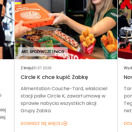
ART. SPOŻYWCZE I FMCG
Z kraju
|
31.07.2026
Wyd
Circle K chce kupić Żabkę
No
Alimentation Couche-Tard, właściciel
Tar
o
stacji paliw Circle K, zawarł umowę w
pom
sprawie nabycia wszystkich akcji
Teg
iej
Grupy Żabka.
net
ej.
DOWIEDZ SIĘ WIĘCEJ
DOW