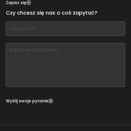
this,
Zapisz się
leave
Czy chcesz się nas o coś zapytać?
this
form
If
field
you
blank
see
this,
leave
this
form
field
blank
Wyślij swoje pytanie