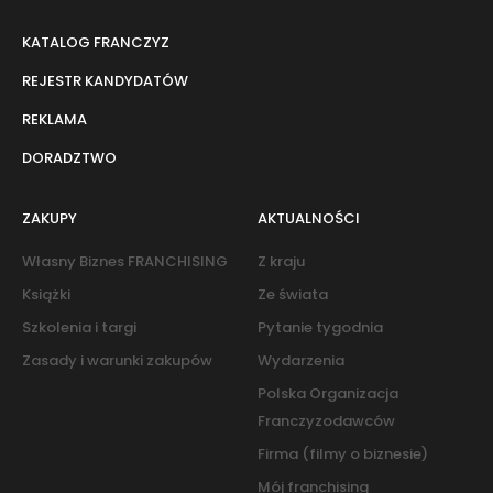
KATALOG FRANCZYZ
REJESTR KANDYDATÓW
REKLAMA
DORADZTWO
ZAKUPY
AKTUALNOŚCI
Własny Biznes FRANCHISING
Z kraju
Książki
Ze świata
Szkolenia i targi
Pytanie tygodnia
Zasady i warunki zakupów
Wydarzenia
Polska Organizacja
Franczyzodawców
Firma (filmy o biznesie)
Mój franchising