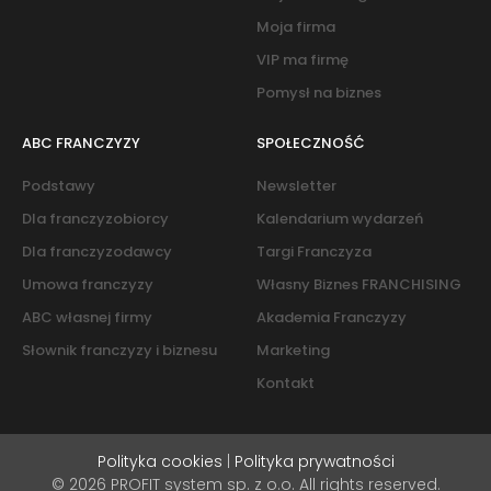
Moja firma
VIP ma firmę
Pomysł na biznes
ABC FRANCZYZY
SPOŁECZNOŚĆ
Podstawy
Newsletter
Dla franczyzobiorcy
Kalendarium wydarzeń
Dla franczyzodawcy
Targi Franczyza
Umowa franczyzy
Własny Biznes FRANCHISING
ABC własnej firmy
Akademia Franczyzy
Słownik franczyzy i biznesu
Marketing
Kontakt
Polityka cookies
|
Polityka prywatności
© 2026 PROFIT system sp. z o.o. All rights reserved.