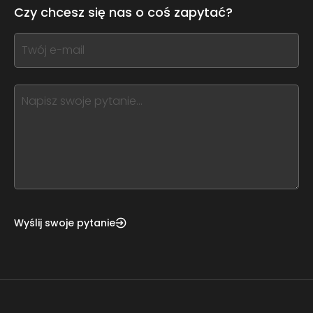
leave
Czy chcesz się nas o coś zapytać?
this
form
If
field
you
blank
see
this,
leave
this
form
field
blank
Wyślij swoje pytanie