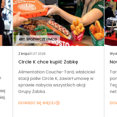
ART. SPOŻYWCZE I FMCG
Z kraju
|
31.07.2026
Wyd
Circle K chce kupić Żabkę
No
Alimentation Couche-Tard, właściciel
Tar
o
stacji paliw Circle K, zawarł umowę w
pom
sprawie nabycia wszystkich akcji
Teg
iej
Grupy Żabka.
net
ej.
DOWIEDZ SIĘ WIĘCEJ
DOW