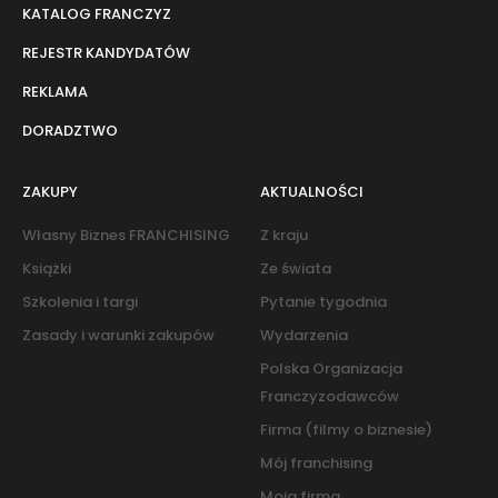
KATALOG FRANCZYZ
REJESTR KANDYDATÓW
REKLAMA
DORADZTWO
ZAKUPY
AKTUALNOŚCI
Własny Biznes FRANCHISING
Z kraju
Książki
Ze świata
Szkolenia i targi
Pytanie tygodnia
Zasady i warunki zakupów
Wydarzenia
Polska Organizacja
Franczyzodawców
Firma (filmy o biznesie)
Mój franchising
Moja firma