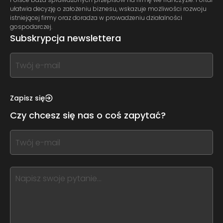
ułatwia decyzję o założeniu biznesu, wskazuje możliwości rozwoju
istniejącej firmy oraz doradza w prowadzeniu działalności
gospodarczej.
Subskrypcja newslettera
If
you
see
this,
Zapisz się
leave
Czy chcesz się nas o coś zapytać?
this
form
If
field
you
blank
see
this,
leave
this
form
field