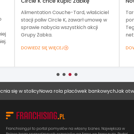
Circle K chce kupić Żabkę
No
Alimentation Couche-Tard, właściciel
Tar
o
stacji paliw Circle K, zawarł umowę w
pom
sprawie nabycia wszystkich akcji
Teg
iej
Grupy Żabka.
net
ej.
DOWIEDZ SIĘ WIĘCEJ
DOW
 w stolicy
Nowa rola placówek bankowych
Jak otworzyć g
Franchising.pl to portal pomysłów na własny biznes. Największa w
Polsce baza sprawdzonych przepisów na firmę we franczyzie. Portal