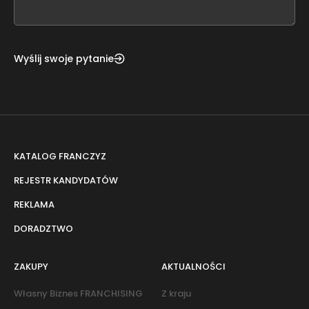
blank
Wyślij swoje pytanie
KATALOG FRANCZYZ
REJESTR KANDYDATÓW
REKLAMA
DORADZTWO
ZAKUPY
AKTUALNOŚCI
Własny Biznes FRANCHISING
Z kraju