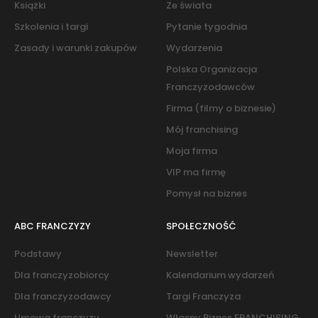
Książki
Ze świata
Szkolenia i targi
Pytanie tygodnia
Zasady i warunki zakupów
Wydarzenia
Polska Organizacja
Franczyzodawców
Firma (filmy o biznesie)
Mój franchising
Moja firma
VIP ma firmę
Pomysł na biznes
ABC FRANCZYZY
SPOŁECZNOŚĆ
Podstawy
Newsletter
Dla franczyzobiorcy
Kalendarium wydarzeń
Dla franczyzodawcy
Targi Franczyza
Umowa franczyzy
Własny Biznes FRANCHISING