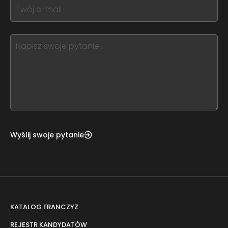
If
field
you
blank
see
this,
leave
this
form
field
blank
Wyślij swoje pytanie
KATALOG FRANCZYZ
REJESTR KANDYDATÓW