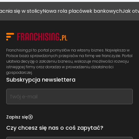
ię w stolicy
Nowa rola placówek bankowych
Jak otworzyć
Franchising.pl to portal pomysłów na własny biznes. Największa w
Polsce baza sprawdzonych przepisów na firmę we franczyzie. Portal
ułatwia decyzję o założeniu biznesu, wskazuje możliwości rozwoju
istniejącej firmy oraz doradza w prowadzeniu działalności
gospodarczej.
Subskrypcja newslettera
If
you
see
this,
Zapisz się
leave
Czy chcesz się nas o coś zapytać?
this
form