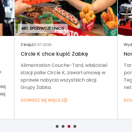
ART. SPOŻYWCZE I FMCG
Z kraju
|
31.07.2026
Wyd
Circle K chce kupić Żabkę
No
Alimentation Couche-Tard, właściciel
Tar
o
stacji paliw Circle K, zawarł umowę w
pom
sprawie nabycia wszystkich akcji
Teg
iej
Grupy Żabka.
net
ej.
DOWIEDZ SIĘ WIĘCEJ
DOW