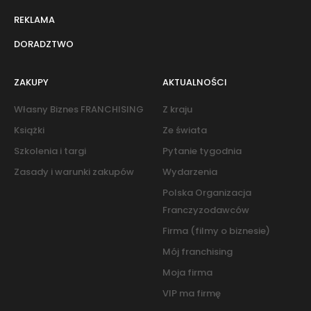
REKLAMA
DORADZTWO
ZAKUPY
AKTUALNOŚCI
Własny Biznes FRANCHISING
Z kraju
Książki
Ze świata
Szkolenia i targi
Pytanie tygodnia
Zasady i warunki zakupów
Wydarzenia
Polska Organizacja
Franczyzodawców
Firma (filmy o biznesie)
Mój franchising
Moja firma
VIP ma firmę