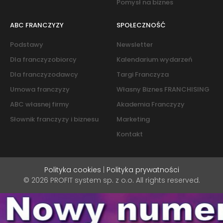
Pomysł na biznes
ABC FRANCZYZY
SPOŁECZNOŚĆ
Podstawy
Newsletter
Dla franczyzobiorcy
Kalendarium wydarzeń
Dla franczyzodawcy
Targi Franczyza
Umowa franczyzy
Własny Biznes FRANCHISING
ABC własnej firmy
Akademia Franczyzy
Słownik franczyzy i biznesu
Marketing
Kontakt
Polityka cookies
|
Polityka prywatności
© 2026 PROFIT system sp. z o.o. All rights reserved.