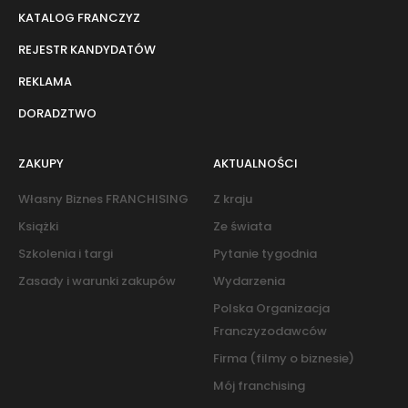
KATALOG FRANCZYZ
REJESTR KANDYDATÓW
REKLAMA
DORADZTWO
ZAKUPY
AKTUALNOŚCI
Własny Biznes FRANCHISING
Z kraju
Książki
Ze świata
Szkolenia i targi
Pytanie tygodnia
Zasady i warunki zakupów
Wydarzenia
Polska Organizacja
Franczyzodawców
Firma (filmy o biznesie)
Mój franchising