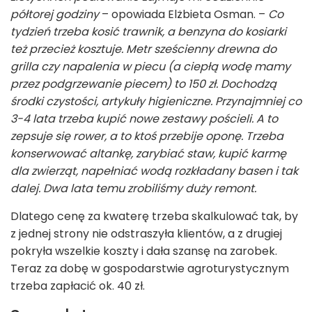
półtorej godziny
– opowiada Elżbieta Osman. –
Co
tydzień trzeba kosić trawnik, a benzyna do kosiarki
też przecież kosztuje. Metr sześcienny drewna do
grilla czy napalenia w piecu (a ciepłą wodę mamy
przez podgrzewanie piecem) to 150 zł. Dochodzą
środki czystości, artykuły higieniczne. Przynajmniej co
3-4 lata trzeba kupić nowe zestawy pościeli. A to
zepsuje się rower, a to ktoś przebije oponę. Trzeba
konserwować altankę, zarybiać staw, kupić karmę
dla zwierząt, napełniać wodą rozkładany basen i tak
dalej. Dwa lata temu zrobiliśmy duży remont.
Dlatego cenę za kwaterę trzeba skalkulować tak, by
z jednej strony nie odstraszyła klientów, a z drugiej
pokryła wszelkie koszty i dała szansę na zarobek.
Teraz za dobę w gospodarstwie agroturystycznym
trzeba zapłacić ok. 40 zł.