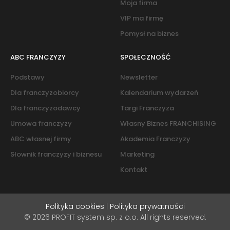
Moja firma
VIP ma firmę
Pomysł na biznes
ABC FRANCZYZY
SPOŁECZNOŚĆ
Podstawy
Newsletter
Dla franczyzobiorcy
Kalendarium wydarzeń
Dla franczyzodawcy
Targi Franczyza
Umowa franczyzy
Własny Biznes FRANCHISING
ABC własnej firmy
Akademia Franczyzy
Słownik franczyzy i biznesu
Marketing
Kontakt
Polityka cookies
|
Polityka prywatności
© 2026 PROFIT system sp. z o.o. All rights reserved.