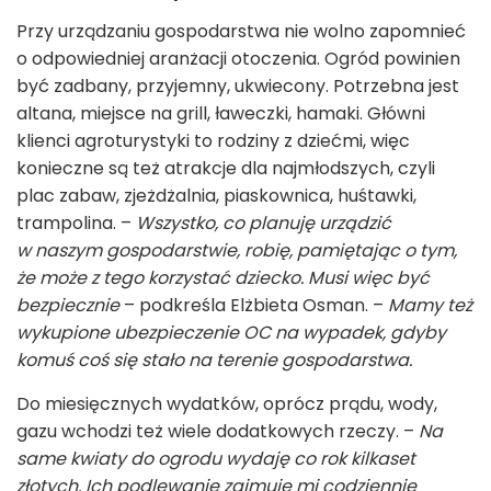
Przy urządzaniu gospodarstwa nie wolno zapomnieć
o odpowiedniej aranżacji otoczenia. Ogród powinien
być zadbany, przyjemny, ukwiecony. Potrzebna jest
altana, miejsce na grill, ławeczki, hamaki. Główni
klienci agroturystyki to rodziny z dziećmi, więc
konieczne są też atrakcje dla najmłodszych, czyli
plac zabaw, zjeżdżalnia, piaskownica, huśtawki,
trampolina. –
Wszystko, co planuję urządzić
w naszym gospodarstwie, robię, pamiętając o tym,
że może z tego korzystać dziecko. Musi więc być
bezpiecznie
– podkreśla Elżbieta Osman. –
Mamy też
wykupione ubezpieczenie OC na wypadek, gdyby
komuś coś się stało na terenie gospodarstwa.
Do miesięcznych wydatków, oprócz prądu, wody,
gazu wchodzi też wiele dodatkowych rzeczy. –
Na
same kwiaty do ogrodu wydaję co rok kilkaset
złotych. Ich podlewanie zajmuje mi codziennie