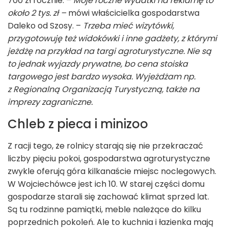
700 zł rocznie. –
Moje roczne wydatki na reklamę to
około 2 tys. zł –
mówi właścicielka gospodarstwa
Daleko od Szosy. –
Trzeba mieć wizytówki,
przygotowuję też widokówki i inne gadżety, z którymi
jeżdżę na przykład na targi agroturystyczne. Nie są
to jednak wyjazdy prywatne, bo cena stoiska
targowego jest bardzo wysoka. Wyjeżdżam np.
z Regionalną Organizacją Turystyczną, także na
imprezy zagraniczne.
Chleb z pieca i minizoo
Z racji tego, że rolnicy starają się nie przekraczać
liczby pięciu pokoi, gospodarstwa agroturystyczne
zwykle oferują góra kilkanaście miejsc noclegowych.
W Wojciechówce jest ich 10. W starej części domu
gospodarze starali się zachować klimat sprzed lat.
Są tu rodzinne pamiątki, meble należące do kilku
poprzednich pokoleń. Ale to kuchnia i łazienka mają