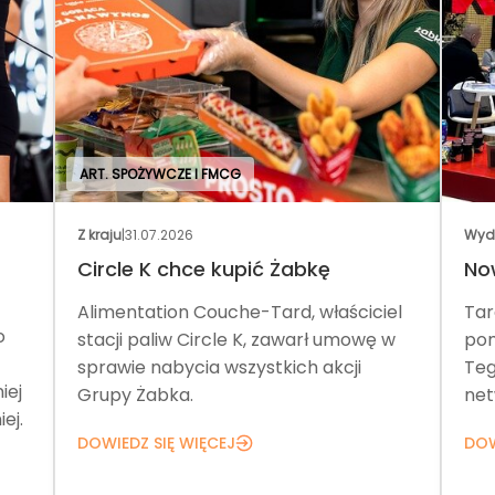
ART. SPOŻYWCZE I FMCG
Z kraju
|
31.07.2026
Wyd
Circle K chce kupić Żabkę
No
Alimentation Couche-Tard, właściciel
Tar
o
stacji paliw Circle K, zawarł umowę w
pom
sprawie nabycia wszystkich akcji
Teg
iej
Grupy Żabka.
net
ej.
DOWIEDZ SIĘ WIĘCEJ
DOW