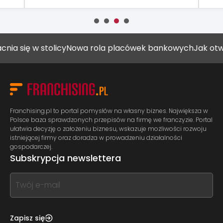
 w stolicy
Nowa rola placówek bankowych
Jak otworzyć g
Franchising.pl to portal pomysłów na własny biznes. Największa w
Polsce baza sprawdzonych przepisów na firmę we franczyzie. Portal
ułatwia decyzję o założeniu biznesu, wskazuje możliwości rozwoju
istniejącej firmy oraz doradza w prowadzeniu działalności
gospodarczej.
Subskrypcja newslettera
If
you
see
this,
Zapisz się