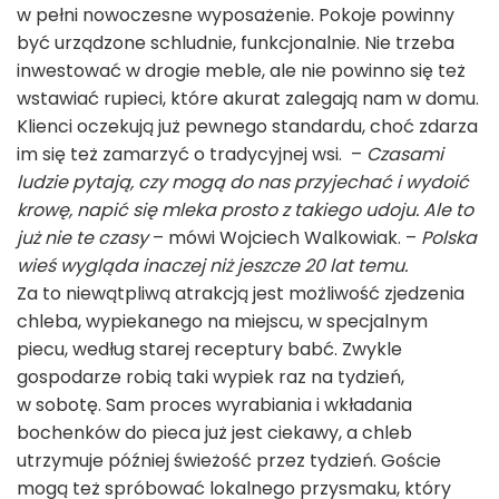
w pełni nowoczesne wyposażenie. Pokoje powinny
być urządzone schludnie, funkcjonalnie. Nie trzeba
inwestować w drogie meble, ale nie powinno się też
wstawiać rupieci, które akurat zalegają nam w domu.
Klienci oczekują już pewnego standardu, choć zdarza
im się też zamarzyć o tradycyjnej wsi. –
Czasami
ludzie pytają, czy mogą do nas przyjechać i wydoić
krowę, napić się mleka prosto z takiego udoju. Ale to
już nie te czasy
– mówi Wojciech Walkowiak. –
Polska
wieś wygląda inaczej niż jeszcze 20 lat temu.
Za to niewątpliwą atrakcją jest możliwość zjedzenia
chleba, wypiekanego na miejscu, w specjalnym
piecu, według starej receptury babć. Zwykle
gospodarze robią taki wypiek raz na tydzień,
w sobotę. Sam proces wyrabiania i wkładania
bochenków do pieca już jest ciekawy, a chleb
utrzymuje później świeżość przez tydzień. Goście
mogą też spróbować lokalnego przysmaku, który