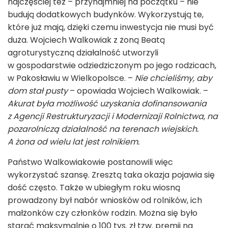
najczęściej też – przynajmniej na początku – nie
budują dodatkowych budynków. Wykorzystują te,
które już mają, dzięki czemu inwestycja nie musi być
duża. Wojciech Walkowiak z żoną Beatą
agroturystyczną działalność utworzyli
w gospodarstwie odziedziczonym po jego rodzicach,
w Pakosławiu w Wielkopolsce. –
Nie chcieliśmy, aby
dom stał pusty
– opowiada Wojciech Walkowiak. –
Akurat była możliwość uzyskania dofinansowania
z Agencji Restrukturyzacji i Modernizaji Rolnictwa, na
pozarolniczą działalność na terenach wiejskich.
A żona od wielu lat jest rolnikiem.
Państwo Walkowiakowie postanowili więc
wykorzystać szansę. Zresztą taka okazja pojawia się
dość często. Także w ubiegłym roku wiosną
prowadzony był nabór wniosków od rolników, ich
małżonków czy członków rodzin. Można się było
starać maksymalnie o 100 tys. zł tzw. premii na