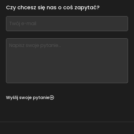
leave
Czy chcesz się nas o coś zapytać?
this
form
If
field
you
blank
see
this,
leave
this
form
field
blank
Wyślij swoje pytanie