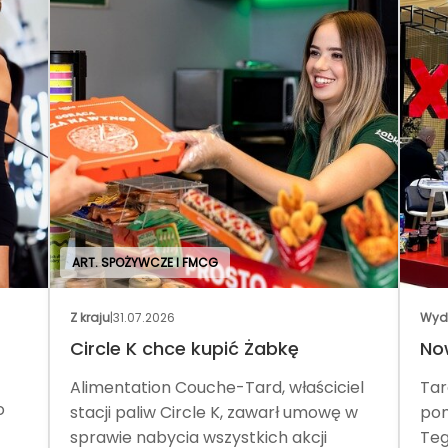
ART. SPOŻYWCZE I FMCG
Z kraju
|
31.07.2026
Wyd
Circle K chce kupić Żabkę
No
Alimentation Couche-Tard, właściciel
Tar
o
stacji paliw Circle K, zawarł umowę w
pom
sprawie nabycia wszystkich akcji
Teg