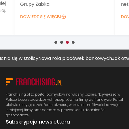
iej
Grupy Żabka.
net
ej.
DOWIEDZ SIĘ WIĘCEJ
DOW
 w stolicy
Nowa rola placówek bankowych
Jak otworzyć g
Franchising.pl to portal pomysłów na własny biznes. Największa w
Polsce baza sprawdzonych przepisów na firmę we franczyzie. Portal
ułatwia decyzję o założeniu biznesu, wskazuje możliwości rozwoju
istniejącej firmy oraz doradza w prowadzeniu działalności
gospodarczej.
Subskrypcja newslettera