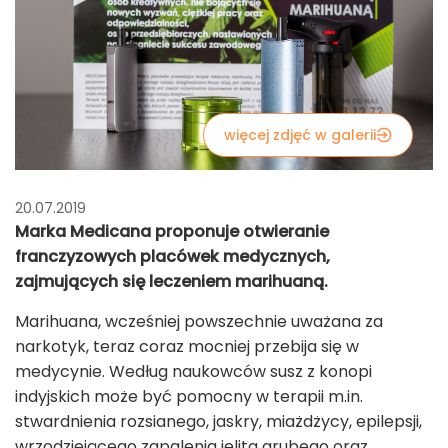
więcej zdjęć w galerii
20.07.2019
Marka Medicana proponuje otwieranie
franczyzowych placówek medycznych,
zajmujących się leczeniem marihuaną.
Marihuana, wcześniej powszechnie uważana za
narkotyk, teraz coraz mocniej przebija się w
medycynie. Według naukowców susz z konopi
indyjskich może być pomocny w terapii m.in.
stwardnienia rozsianego, jaskry, miażdżycy, epilepsji,
wrzodziejącego zapalenia jelita grubego oraz