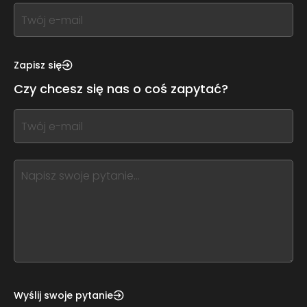
If
you
see
this,
Zapisz się
leave
Czy chcesz się nas o coś zapytać?
this
form
If
field
you
blank
see
this,
leave
this
form
field
blank
Wyślij swoje pytanie