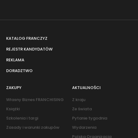
KATALOG FRANCZYZ
REJESTR KANDYDATÓW
REKLAMA
DORADZTWO
ZAKUPY
AKTUALNOŚCI
Własny Biznes FRANCHISING
Z kraju
Książki
Ze świata
Szkolenia i targi
Pytanie tygodnia
Zasady i warunki zakupów
Wydarzenia
Polska Organizacja