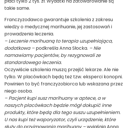
płaci tylko 2 tys. zł. Wydatki na zatowarowanie są
takie same.
Franczyzodawca gwarantuje szkolenia z zakresu
wiedzy o medycznej marihuanie, jej zastosowań i
prowadzenia leczenia.
– Leczenie marihuaną to terapia uzupełniająca,
dodatkowa –
podkreśla Anna Słocka.
– Nie
namawiamy pacjentów, by rezygnowali ze
standardowego leczenia.
Oczywiście szkolenia muszą przejść lekarze. Ale nie
tylko. W placówkach będą też tzw. eksperci konopni.
Powinien to być franczyzobiorca lub wskazana przez
niego osoba.
– Pacjent kupi susz marihuany w aptece, a w
naszych placówkach będzie mógł dokupić inne
produkty, które będą dla tego suszu uzupełnieniem.
U nas kupi też waporyzator, czyli urządzenie, które
służy do przyjmowania marihuany –
wyjaśnia Anna