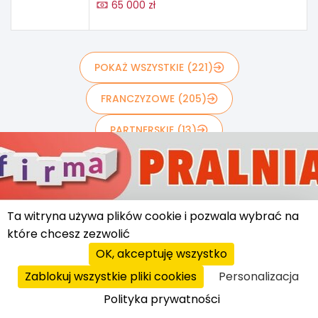
65 000 zł
POKAŻ WSZYSTKIE (221)
FRANCZYZOWE (205)
PARTNERSKIE (13)
LICENCJE MASTER (3)
Ta witryna używa plików cookie i pozwala wybrać na
które chcesz zezwolić
INNE KONCEPTY Z BRANŻY FINANSE
OK, akceptuję wszystko
I BANKOWOŚĆ
Zablokuj wszystkie pliki cookies
Personalizacja
Polityka prywatności