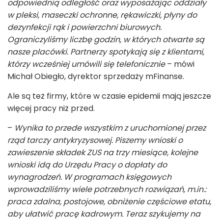
odpowiednią odległość oraz wyposażając oddziały
w pleksi, maseczki ochronne, rękawiczki, płyny do
dezynfekcji rąk i powierzchni biurowych.
Ograniczyliśmy liczbę godzin, w których otwarte są
nasze placówki. Partnerzy spotykają się z klientami,
którzy wcześniej umówili się telefonicznie
– mówi
Michał Obiegło, dyrektor sprzedaży mFinanse.
Ale są też firmy, które w czasie epidemii mają jeszcze
więcej pracy niż przed.
–
Wynika to przede wszystkim z uruchomionej przez
rząd tarczy antykryzysowej. Piszemy wnioski o
zawieszenie składek ZUS na trzy miesiące, kolejne
wnioski idą do Urzędu Pracy o dopłaty do
wynagrodzeń. W programach księgowych
wprowadziliśmy wiele potrzebnych rozwiązań, m.in.:
praca zdalna, postojowe, obniżenie częściowe etatu,
aby ułatwić pracę kadrowym. Teraz szykujemy na