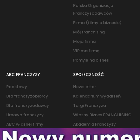
Polska Organizacja
Franczyzodawców
Firma (filmy o biznesie)
Mój franchising
Moja firma
VIP ma firmę
Pomysł na biznes
ABC FRANCZYZY
SPOŁECZNOŚĆ
Podstawy
Newsletter
Dla franczyzobiorcy
Kalendarium wydarzeń
Dla franczyzodawcy
Targi Franczyza
Umowa franczyzy
Własny Biznes FRANCHISING
ABC własnej firmy
Akademia Franczyzy
Słownik franczyzy i biznesu
Marketing