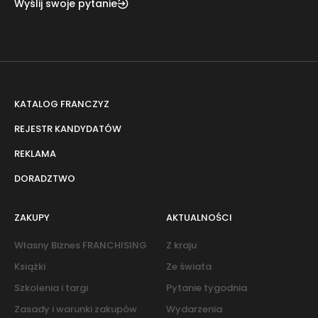
Wyślij swoje pytanie
KATALOG FRANCZYZ
REJESTR KANDYDATÓW
REKLAMA
DORADZTWO
ZAKUPY
AKTUALNOŚCI
Własny Biznes FRANCHISING
Z kraju
Książki
Ze świata
Szkolenia i targi
Pytanie tygodnia
Zasady i warunki zakupów
Wydarzenia