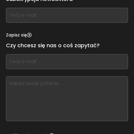
If
you
see
this,
Zapisz się
leave
Czy chcesz się nas o coś zapytać?
this
form
If
field
you
blank
see
this,
leave
this
form
field
blank