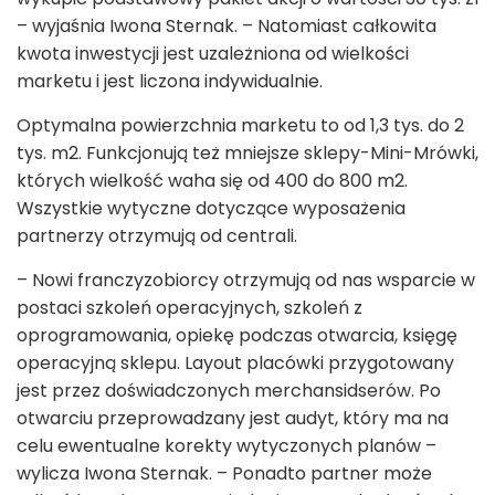
– wyjaśnia Iwona Sternak. – Natomiast całkowita
kwota inwestycji jest uzależniona od wielkości
marketu i jest liczona indywidualnie.
Optymalna powierzchnia marketu to od 1,3 tys. do 2
tys. m
2
. Funkcjonują też mniejsze sklepy-Mini-Mrówki,
których wielkość waha się od 400 do 800 m
2
.
Wszystkie wytyczne dotyczące wyposażenia
partnerzy otrzymują od centrali.
– Nowi franczyzobiorcy otrzymują od nas wsparcie w
postaci szkoleń operacyjnych, szkoleń z
oprogramowania, opiekę podczas otwarcia, księgę
operacyjną sklepu. Layout placówki przygotowany
jest przez doświadczonych merchansidserów. Po
otwarciu przeprowadzany jest audyt, który ma na
celu ewentualne korekty wytyczonych planów –
wylicza Iwona Sternak. – Ponadto partner może