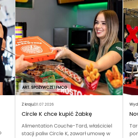
ART. SPOŻYWCZE I FMCG
Z kraju
|
31.07.2026
Wyd
Circle K chce kupić Żabkę
No
Alimentation Couche-Tard, właściciel
Tar
o
stacji paliw Circle K, zawarł umowę w
pom