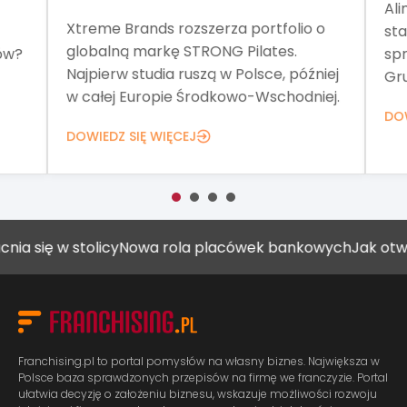
Ali
Xtreme Brands rozszerza portfolio o
sta
globalną markę STRONG Pilates.
ów?
spr
Najpierw studia ruszą w Polsce, później
Gru
w całej Europie Środkowo-Wschodniej.
DOW
DOWIEDZ SIĘ WIĘCEJ
w stolicy
Nowa rola placówek bankowych
Jak otworzyć ga
Franchising.pl to portal pomysłów na własny biznes. Największa w
Polsce baza sprawdzonych przepisów na firmę we franczyzie. Portal
ułatwia decyzję o założeniu biznesu, wskazuje możliwości rozwoju