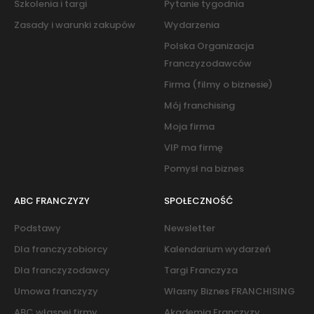
Szkolenia i targi
Pytanie tygodnia
Zasady i warunki zakupów
Wydarzenia
Polska Organizacja
Franczyzodawców
Firma (filmy o biznesie)
Mój franchising
Moja firma
VIP ma firmę
Pomysł na biznes
ABC FRANCZYZY
SPOŁECZNOŚĆ
Podstawy
Newsletter
Dla franczyzobiorcy
Kalendarium wydarzeń
Dla franczyzodawcy
Targi Franczyza
Umowa franczyzy
Własny Biznes FRANCHISING
ABC własnej firmy
Akademia Franczyzy