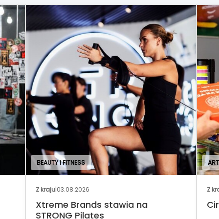
BEAUTY I FITNESS
ART
Z kraju
|
03.08.2026
Z kr
Xtreme Brands stawia na
Cir
STRONG Pilates