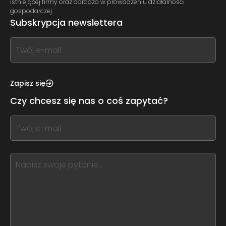
istniejącej firmy oraz doradza w prowadzeniu działalności
gospodarczej.
Subskrypcja newslettera
If
you
see
this,
Zapisz się
leave
Czy chcesz się nas o coś zapytać?
this
form
If
field
you
blank
see
this,
leave
this
form
field
blank