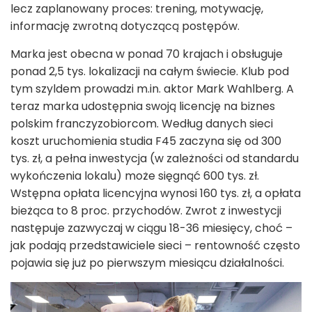
lecz zaplanowany proces: trening, motywację,
informację zwrotną dotyczącą postępów.
Marka jest obecna w ponad 70 krajach i obsługuje
ponad 2,5 tys. lokalizacji na całym świecie. Klub pod
tym szyldem prowadzi m.in. aktor Mark Wahlberg. A
teraz marka udostępnia swoją licencję na biznes
polskim franczyzobiorcom. Według danych sieci
koszt uruchomienia studia F45 zaczyna się od 300
tys. zł, a pełna inwestycja (w zależności od standardu
wykończenia lokalu) może sięgnąć 600 tys. zł.
Wstępna opłata licencyjna wynosi 160 tys. zł, a opłata
bieżąca to 8 proc. przychodów. Zwrot z inwestycji
następuje zazwyczaj w ciągu 18-36 miesięcy, choć –
jak podają przedstawiciele sieci – rentowność często
pojawia się już po pierwszym miesiącu działalności.