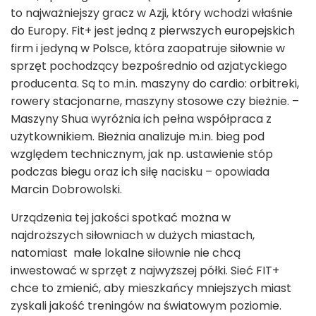
to najważniejszy gracz w Azji, który wchodzi właśnie
do Europy. Fit+ jest jedną z pierwszych europejskich
firm i jedyną w Polsce, która zaopatruje siłownie w
sprzęt pochodzący bezpośrednio od azjatyckiego
producenta. Są to m.in. maszyny do cardio: orbitreki,
rowery stacjonarne, maszyny stosowe czy bieżnie. –
Maszyny Shua wyróżnia ich pełna współpraca z
użytkownikiem. Bieżnia analizuje m.in. bieg pod
względem technicznym, jak np. ustawienie stóp
podczas biegu oraz ich siłę nacisku – opowiada
Marcin Dobrowolski.
Urządzenia tej jakości spotkać można w
najdroższych siłowniach w dużych miastach,
natomiast małe lokalne siłownie nie chcą
inwestować w sprzęt z najwyższej półki. Sieć FIT+
chce to zmienić, aby mieszkańcy mniejszych miast
zyskali jakość treningów na światowym poziomie.