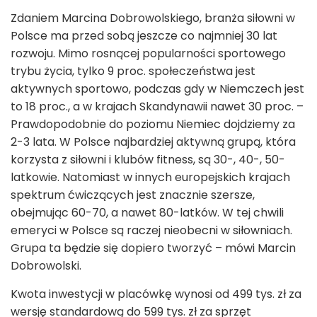
Zdaniem Marcina Dobrowolskiego, branża siłowni w
Polsce ma przed sobą jeszcze co najmniej 30 lat
rozwoju. Mimo rosnącej popularności sportowego
trybu życia, tylko 9 proc. społeczeństwa jest
aktywnych sportowo, podczas gdy w Niemczech jest
to 18 proc., a w krajach Skandynawii nawet 30 proc. –
Prawdopodobnie do poziomu Niemiec dojdziemy za
2-3 lata. W Polsce najbardziej aktywną grupą, która
korzysta z siłowni i klubów fitness, są 30-, 40-, 50-
latkowie. Natomiast w innych europejskich krajach
spektrum ćwiczących jest znacznie szersze,
obejmując 60-70, a nawet 80-latków. W tej chwili
emeryci w Polsce są raczej nieobecni w siłowniach.
Grupa ta będzie się dopiero tworzyć – mówi Marcin
Dobrowolski.
Kwota inwestycji w placówkę wynosi od 499 tys. zł za
wersję standardową do 599 tys. zł za sprzęt