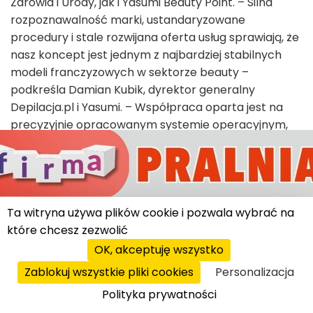
Zdrowia i Urody, jak i Yasumi Beauty Point. – Silna
rozpoznawalność marki, ustandaryzowane
procedury i stale rozwijana oferta usług sprawiają, że
nasz koncept jest jednym z najbardziej stabilnych
modeli franczyzowych w sektorze beauty –
podkreśla Damian Kubik, dyrektor generalny
Depilacja.pl i Yasumi. – Współpraca oparta jest na
precyzyjnie opracowanym systemie operacyjnym,
który umożliwia szybkie uruchomienie działalności
oraz efektywne zarządzanie gabinetem na co dzień.
Franczyzobiorca otrzymuje wsparcie w zakresie
doboru lokalizacji, aranżacji wnętrz, wdrożenia
Ta witryna używa plików cookie i pozwala wybrać na
zespołu pracowników oraz strategii marketingowej.
które chcesz zezwolić
Każdy partner objęty jest stałą opieką opiekuna
OK, akceptuję wszystko
franczyzowego, który wspiera go na wszystkich
Zablokuj wszystkie pliki cookies
Personalizacja
etapach współpracy: od uruchomienia, przez
codzienne funkcjonowanie, po skalowanie biznesu.
Polityka prywatności