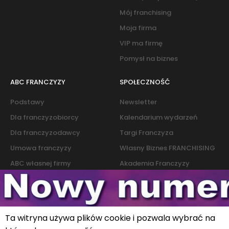
Mój franchising
Moja firma
VIP ma firmę
Pomysł na biznes
ABC FRANCZYZY
SPOŁECZNOŚĆ
Podstawy
Newsletter
Dla franczyzobiorcy
Kalendarium wydarzeń
Dla franczyzodawcy
Targi Franczyza
Umowa franczyzy
Własny Biznes FRANCHISING
ABC własnej firmy
Akademia Franczyzy
Słownik franczyzy i biznesu
Marketing
Kontakt
Ta witryna używa plików cookie i pozwala wybrać na