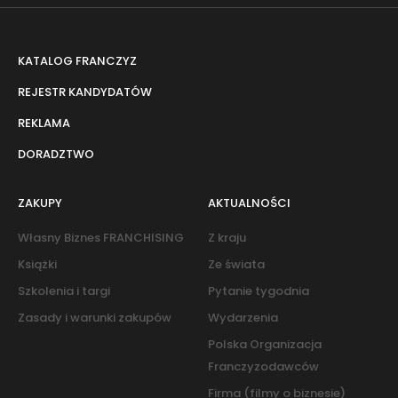
KATALOG FRANCZYZ
REJESTR KANDYDATÓW
REKLAMA
DORADZTWO
ZAKUPY
AKTUALNOŚCI
Własny Biznes FRANCHISING
Z kraju
Książki
Ze świata
Szkolenia i targi
Pytanie tygodnia
Zasady i warunki zakupów
Wydarzenia
Polska Organizacja
Franczyzodawców
Firma (filmy o biznesie)