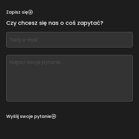
see
this,
Zapisz się
leave
Czy chcesz się nas o coś zapytać?
this
form
If
field
you
blank
see
this,
leave
this
form
field
blank
Wyślij swoje pytanie