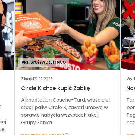
ART. SPOŻYWCZE I FMCG
Z kraju
|
31.07.2026
Wyd
Circle K chce kupić Żabkę
No
Alimentation Couche-Tard, właściciel
Tar
o
stacji paliw Circle K, zawarł umowę w
pom
sprawie nabycia wszystkich akcji
Teg
iej
Grupy Żabka.
net
ej.