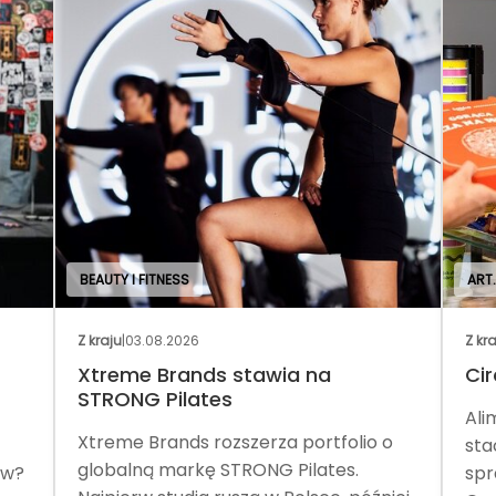
BEAUTY I FITNESS
ART
Z kraju
|
03.08.2026
Z kr
Xtreme Brands stawia na
Cir
STRONG Pilates
Ali
Xtreme Brands rozszerza portfolio o
sta
globalną markę STRONG Pilates.
ów?
spr