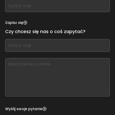
If
you
see
this,
Zapisz się
leave
Czy chcesz się nas o coś zapytać?
this
form
If
field
you
blank
see
this,
leave
this
form
field
blank
Wyślij swoje pytanie