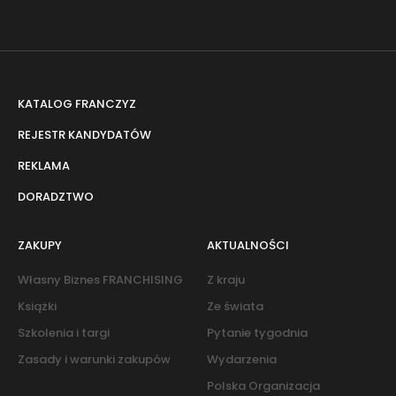
KATALOG FRANCZYZ
REJESTR KANDYDATÓW
REKLAMA
DORADZTWO
ZAKUPY
AKTUALNOŚCI
Własny Biznes FRANCHISING
Z kraju
Książki
Ze świata
Szkolenia i targi
Pytanie tygodnia
Zasady i warunki zakupów
Wydarzenia
Polska Organizacja