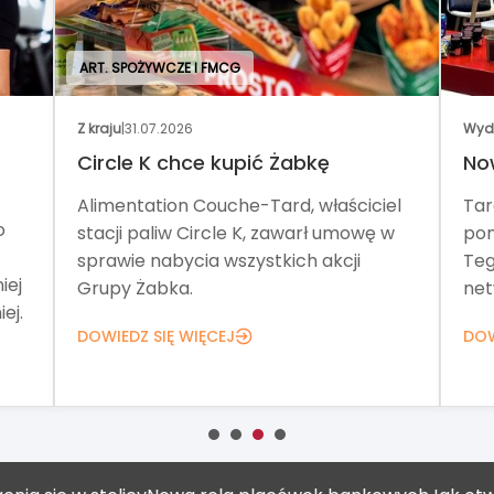
ART. SPOŻYWCZE I FMCG
Z kraju
|
31.07.2026
Wyda
Circle K chce kupić Żabkę
Now
Alimentation Couche-Tard, właściciel
Tar
o
stacji paliw Circle K, zawarł umowę w
pom
sprawie nabycia wszystkich akcji
Teg
iej
Grupy Żabka.
netw
ej.
DOWIEDZ SIĘ WIĘCEJ
DOW