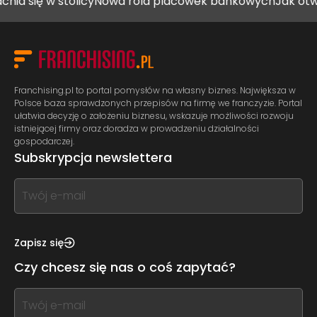
 stolicy
Nowa rola placówek bankowych
Jak otworzyć gab
Franchising.pl to portal pomysłów na własny biznes. Największa w
Polsce baza sprawdzonych przepisów na firmę we franczyzie. Portal
ułatwia decyzję o założeniu biznesu, wskazuje możliwości rozwoju
istniejącej firmy oraz doradza w prowadzeniu działalności
gospodarczej.
Subskrypcja newslettera
If
you
see
this,
Zapisz się
leave
Czy chcesz się nas o coś zapytać?
this
form
If
field
you