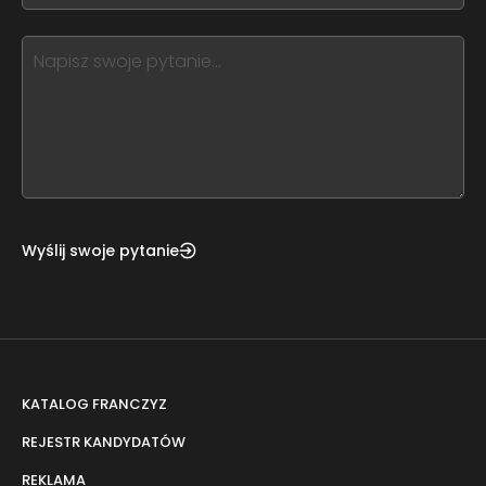
blank
see
this,
leave
this
form
field
blank
Wyślij swoje pytanie
KATALOG FRANCZYZ
REJESTR KANDYDATÓW
REKLAMA