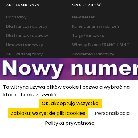
ABC FRANCZYZY
SPOŁECZNOŚĆ
Podstawy
Newsletter
Dla franczyzobiorcy
Kalendarium wydarzeń
Dla franczyzodawcy
Targi Franczyza
Umowa franczyzy
Własny Biznes FRANCHISING
ABC własnej firmy
Akademia Franczyzy
Słownik franczyzy i biznesu
Marketing
Kontakt
Ta witryna używa plików cookie i pozwala wybrać na
które chcesz zezwolić
Polityka cookies
|
Polityka prywatności
© 2026 PROFIT system sp. z o.o. All rights reserved.
OK, akceptuję wszystko
Zablokuj wszystkie pliki cookies
Personalizacja
Polityka prywatności