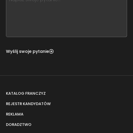
leave
this
form
field
blank
Wyślij swoje pytanie
KATALOG FRANCZYZ
REJESTR KANDYDATÓW
REKLAMA
DORADZTWO