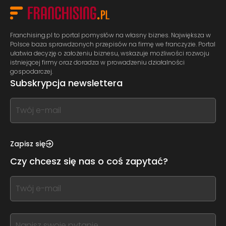
Franchising.pl to portal pomysłów na własny biznes. Największa w
Polsce baza sprawdzonych przepisów na firmę we franczyzie. Portal
ułatwia decyzję o założeniu biznesu, wskazuje możliwości rozwoju
istniejącej firmy oraz doradza w prowadzeniu działalności
gospodarczej.
Subskrypcja newslettera
If
you
see
this,
Zapisz się
leave
Czy chcesz się nas o coś zapytać?
this
form
If
field
you
blank
see
this,