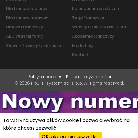
Dla franczyzobiorcy
Kalendarium wydarzeń
Dla franczyzodawcy
Targi Franczyza
Umowa franczyzy
Własny Biznes FRANCHISING
ABC własnej firmy
Akademia Franczyzy
Słownik franczyzy i biznesu
Marketing
Kontakt
Polityka cookies
|
Polityka prywatności
© 2026 PROFIT system sp. z o.o. All rights reserved.
Ta witryna używa plików cookie i pozwala wybrać na
które chcesz zezwolić
OK, akceptuję wszystko