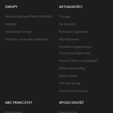
ZAKUPY
AKTUALNOŚCI
Własny Biznes FRANCHISING
Z kraju
Książki
Ze świata
Szkolenia i targi
Pytanie tygodnia
Zasady i warunki zakupów
Wydarzenia
Polska Organizacja
Franczyzodawców
Firma (filmy o biznesie)
Mój franchising
Moja firma
VIP ma firmę
Pomysł na biznes
ABC FRANCZYZY
SPOŁECZNOŚĆ
Podstawy
Newsletter