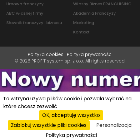
Umowa franczyzy
Własny Biznes FRANCHISING
ABC własnej firmy
Akademia Franczyzy
Słownik franczyzy i biznesu
Marketing
Kontakt
Polityka cookies
|
Polityka prywatności
© 2026 PROFIT system sp. z o.o. All rights reserved.
Ta witryna używa plików cookie i pozwala wybrać na
które chcesz zezwolić
OK, akceptuję wszystko
Zablokuj wszystkie pliki cookies
Personalizacja
Polityka prywatności