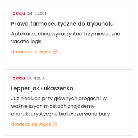
z kraju
|
24.12.2001
Prawo farmaceutyczne do trybunału
Aptekarze chcą wykorzystać trzymiesięczne
vacatio legis
dowiedz się więcej
GASTRONOMIA
z kraju
|
08.11.2001
Lepper jak Łukaszenko
Już niedługo przy głównych drogach i w
ważniejszych miastach znajdziemy
charakterystyczne biało-czerwone bary
dowiedz się więcej
ZDROWIE I WELLBEING