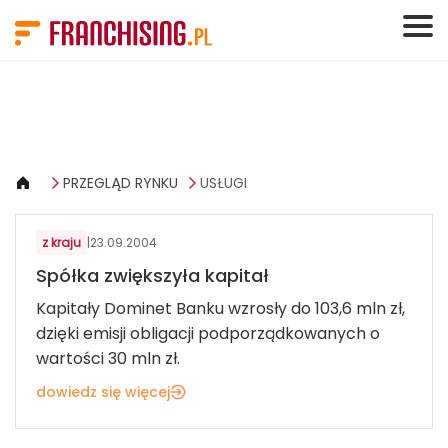
Panel zarządzania plikami cookies
PRZEGLĄD RYNKU
USŁUGI
FINANSE I BANKOWOŚĆ
z kraju
|
23.09.2004
Spółka zwiększyła kapitał
Kapitały Dominet Banku wzrosły do 103,6 mln zł,
dzięki emisji obligacji podporządkowanych o
wartości 30 mln zł.
dowiedz się więcej
EDUKACJA