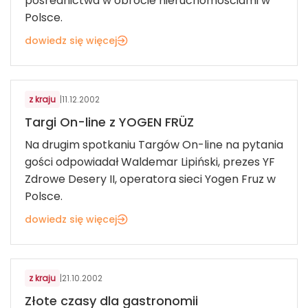
pośrednictwa w obrocie nieruchomościami w
Polsce.
dowiedz się więcej
GASTRONOMIA
z kraju
|
11.12.2002
Targi On-line z YOGEN FRÜZ
Na drugim spotkaniu Targów On-line na pytania
gości odpowiadał Waldemar Lipiński, prezes YF
Zdrowe Desery II, operatora sieci Yogen Fruz w
Polsce.
dowiedz się więcej
GASTRONOMIA
z kraju
|
21.10.2002
Złote czasy dla gastronomii