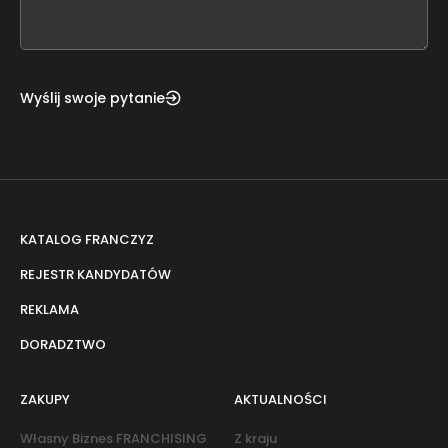
field
blank
Wyślij swoje pytanie
KATALOG FRANCZYZ
REJESTR KANDYDATÓW
REKLAMA
DORADZTWO
ZAKUPY
AKTUALNOŚCI
Własny Biznes FRANCHISING
Z kraju