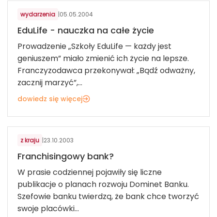
wydarzenia
|
05.05.2004
EduLife - nauczka na całe życie
Prowadzenie „Szkoły EduLife — każdy jest
geniuszem” miało zmienić ich życie na lepsze.
Franczyzodawca przekonywał: „Bądź odważny,
zacznij marzyć”,...
dowiedz się więcej
FINANSE I BANKOWOŚĆ
z kraju
|
23.10.2003
Franchisingowy bank?
W prasie codziennej pojawiły się liczne
publikacje o planach rozwoju Dominet Banku.
Szefowie banku twierdzą, że bank chce tworzyć
swoje placówki...