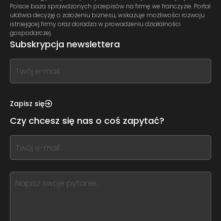
Polsce baza sprawdzonych przepisów na firmę we franczyzie. Portal
ułatwia decyzję o założeniu biznesu, wskazuje możliwości rozwoju
istniejącej firmy oraz doradza w prowadzeniu działalności
gospodarczej.
Subskrypcja newslettera
If
you
see
this,
Zapisz się
leave
Czy chcesz się nas o coś zapytać?
this
form
If
field
you
blank
see
this,
leave
this
form