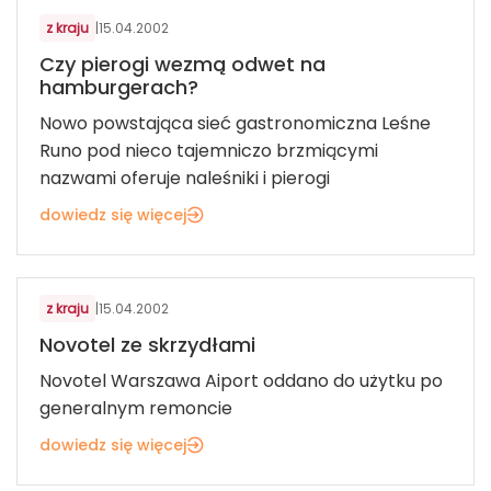
z kraju
|
15.04.2002
Czy pierogi wezmą odwet na
hamburgerach?
Nowo powstająca sieć gastronomiczna Leśne
Runo pod nieco tajemniczo brzmiącymi
nazwami oferuje naleśniki i pierogi
dowiedz się więcej
PODRÓŻE I WYPOCZYNEK
z kraju
|
15.04.2002
Novotel ze skrzydłami
Novotel Warszawa Aiport oddano do użytku po
generalnym remoncie
dowiedz się więcej
ZDROWIE I WELLBEING