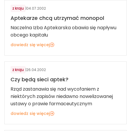
z kraju
|
04.07.2002
Aptekarze chcą utrzymać monopol
Naczelna Izba Aptekarska obawia się napływu
obcego kapitału
dowiedz się więcej
ZDROWIE I WELLBEING
z kraju
|
26.04.2002
Czy będą sieci aptek?
Rząd zastanawia się nad wycofaniem z
niektórych zapisów niedawno nowelizowanej
ustawy o prawie farmaceutycznym
dowiedz się więcej
GASTRONOMIA