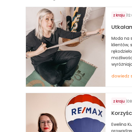
z kraju
|
12
Utkałam
Moda na s
klientów, 
rękodzieło
możliwośc
wyróżniają
dowiedz s
z kraju
|
08
Korzyśc
Ewelina K
prowadzen