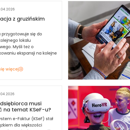
.04.2026
acja z gruzińskim
a przygotowuje się do
kolejnego lokalu
wego. Myśli też o
kowaniu ekspansji na kolejne
ię więcej
.04.2026
dsiębiorca musi
ć na temat KSeF-u?
ystem e-Faktur (KSeF) stał
ązkiem dla większości