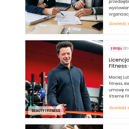
przedsięb
wystawia
organizacj
dowiedz s
z kraju
|
21
Licencj
Fitnes
Maciej Lu
fitness, 
umowę na
Xtreme Fi
dowiedz s
BEAUTY I FITNESS