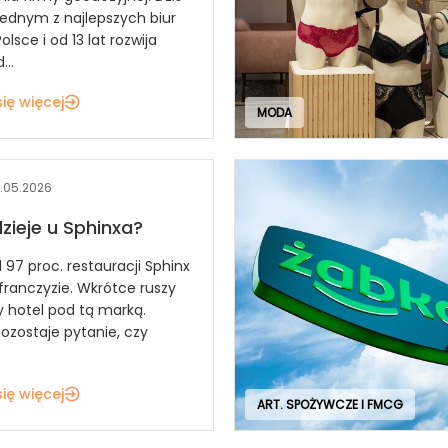
jednym z najlepszych biur
lsce i od 13 lat rozwija
...
ię więcej
MODA
.05.2026
dzieje u Sphinxa?
 97 proc. restauracji Sphinx
 franczyzie. Wkrótce ruszy
y hotel pod tą marką.
ozostaje pytanie, czy
ię więcej
ART. SPOŻYWCZE I FMCG