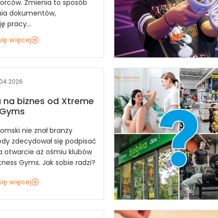
iorców. Zmienia to sposób
nia dokumentów,
ę pracy...
ię więcej
.04.2026
a na biznes od Xtreme
s Gyms
tomski nie znał branży
kiedy zdecydował się podpisać
 otwarcie aż ośmiu klubów
tness Gyms. Jak sobie radzi?
ię więcej