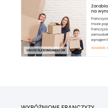
Zarabi
na wyn
Franczyzo
może popr
franczyzo
samoobsł
wynajem
dowiedz s
USŁUGI DLA KONSUMENTÓW
WYRÓŻNIONE FRANCZYZY