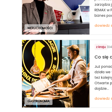
zarządza 
REMAX w Po
biznes pod
dowiedz s
NIERUCHOMOŚCI
z kraju
|
04
Co się 
Już ponad
działa we
też kolejn
Otwarte p
dojdzie...
dowiedz s
GASTRONOMIA