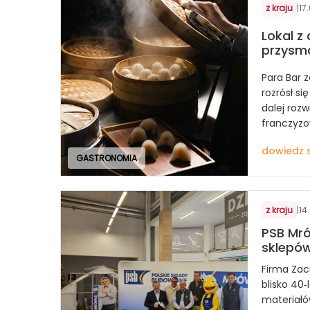
z kraju
|
17
Lokal z
przysm
Para Bar 
rozrósł się
dalej rozw
franczyz
dowiedz s
GASTRONOMIA
z kraju
|
14
PSB Mr
sklepó
Firma Zaci
blisko 40‑
materiałó