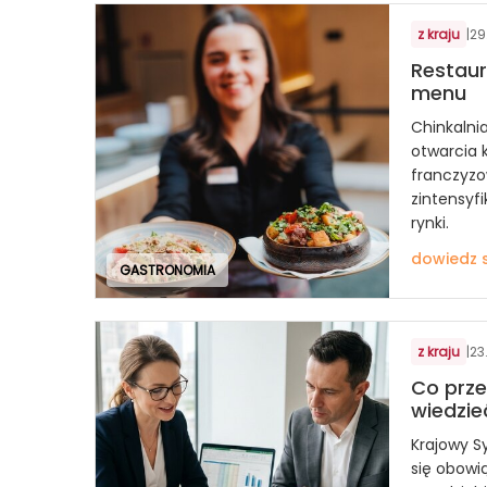
z kraju
|
29
Restaur
menu
Chinkalni
otwarcia 
franczyzo
zintensyfi
rynki.
dowiedz s
GASTRONOMIA
z kraju
|
23
Co prze
wiedzie
Krajowy S
się obowi