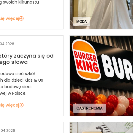
g swoich kilkunastu
.
ię więcej
MODA
.04.2026
 który zaczyna się od
zego słowa
odowa sieć szkół
 dla dzieci Kids & Us
a budowę sieci
wej w Polsce.
ię więcej
GASTRONOMIA
.04.2026