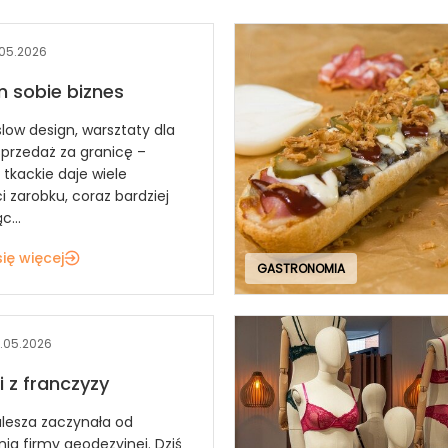
.05.2026
 sobie biznes
low design, warsztaty dla
sprzedaż za granicę –
 tkackie daje wiele
i zarobku, coraz bardziej
c...
ię więcej
GASTRONOMIA
.05.2026
i z franczyzy
ulesza zaczynała od
ia firmy geodezyjnej. Dziś