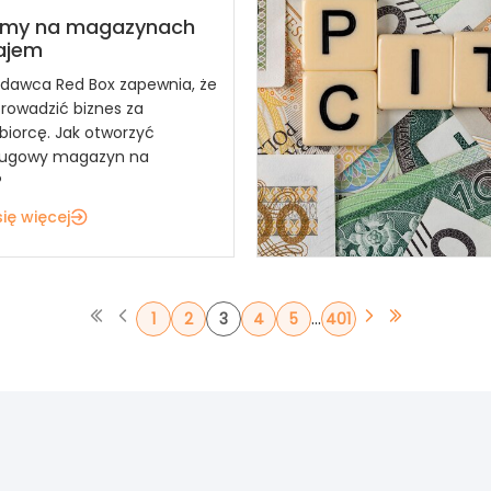
amy na magazynach
ajem
dawca Red Box zapewnia, że
owadzić biznes za
biorcę. Jak otworzyć
ugowy magazyn na
?
ię więcej
...
1
2
3
4
5
401