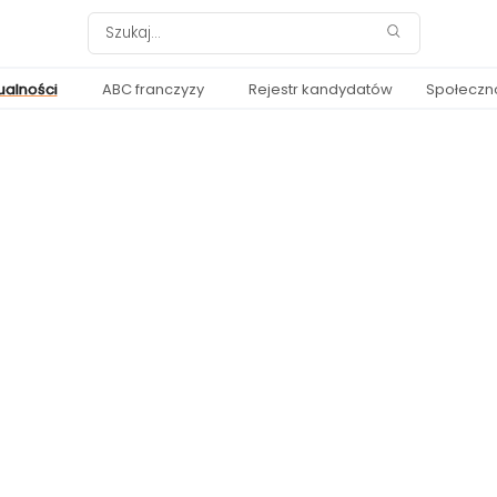
ualności
ABC franczyzy
Rejestr kandydatów
Społeczn