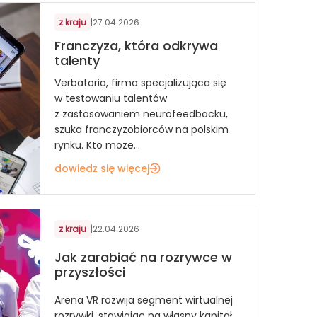
z kraju
|
27.04.2026
Franczyza, która odkrywa
talenty
Verbatoria, firma specjalizująca się
w testowaniu talentów
z zastosowaniem neurofeedbacku,
szuka franczyzobiorców na polskim
rynku. Kto może...
dowiedz się więcej
z kraju
|
22.04.2026
Jak zarabiać na rozrywce w
przyszłości
Arena VR rozwija segment wirtualnej
rozrywki, stawiając na własny kapitał