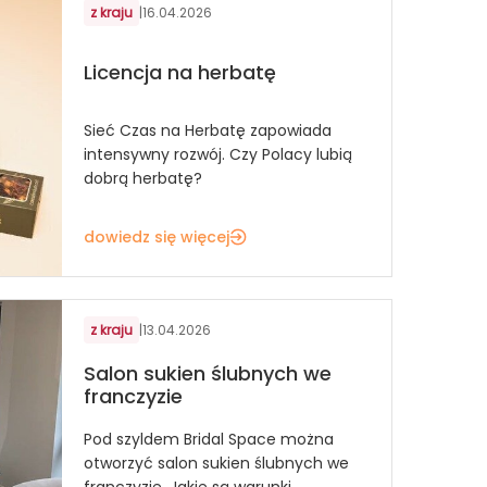
z kraju
|
16.04.2026
Licencja na herbatę
Sieć Czas na Herbatę zapowiada
intensywny rozwój. Czy Polacy lubią
dobrą herbatę?
dowiedz się więcej
z kraju
|
13.04.2026
Salon sukien ślubnych we
franczyzie
Pod szyldem Bridal Space można
otworzyć salon sukien ślubnych we
franczyzie. Jakie są warunki