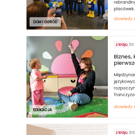
rebrandin
placówek..
dowiedz s
DOM I OGRÓD
z kraju
|
10
Biznes,
pierws
Międzynar
językowych
rozpoczyn
franczyzo
dowiedz s
EDUKACJA
z kraju
|
03