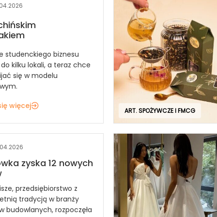
.04.2026
 chińskim
akiem
ze studenckiego biznesu
 do kilku lokali, a teraz chce
ijać się w modelu
owym.
ię więcej
ART. SPOŻYWCZE I FMCG
.04.2026
ówka zyska 12 nowych
w
sze, przedsiębiorstwo z
letnią tradycją w branży
w budowlanych, rozpoczęła