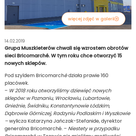
więcej zdjęć w galerii
14.02.2019
Grupa Muszkieterów chwali się wzrostem obrotów
sieci Bricomarché. W tym roku chce otworzyć 15
nowych sklepów.
Pod szyldem Bricomarch
é
działa prawie 160
placówek.
–
W 2018 roku otworzyliśmy dziewięć nowych
sklepów: w Poznaniu, Wrocławiu, Lubartowie,
Gnieźnie, Świdniku, Konstantynowie Łódzkim,
Dąbrowie Górniczej, Radzyniu Podlaskim i Wyszkowie
–
wylicza Katarzyna Jańczak-Stefanide, dyrektor
generalna Bricomarché.
–
Niestety w przypadku