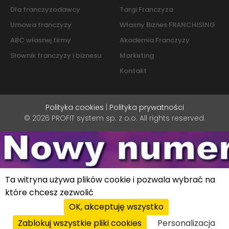
Dla franczyzodawcy
Targi Franczyza
Umowa franczyzy
Własny Biznes FRANCHISING
ABC własnej firmy
Akademia Franczyzy
Słownik franczyzy i biznesu
Marketing
Kontakt
Polityka cookies
|
Polityka prywatności
© 2026 PROFIT system sp. z o.o. All rights reserved.
Ta witryna używa plików cookie i pozwala wybrać na
które chcesz zezwolić
OK, akceptuję wszystko
Zablokuj wszystkie pliki cookies
Personalizacja