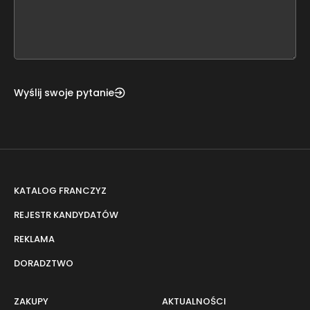
form
field
blank
Wyślij swoje pytanie
KATALOG FRANCZYZ
REJESTR KANDYDATÓW
REKLAMA
DORADZTWO
ZAKUPY
AKTUALNOŚCI