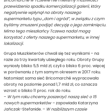
Bricomarché w Tczewie nie mieliśmy możliwości
przewidzenia spadku komercjalizacji galerii, który
negatywnie wpłynął na obroty naszego
supermarketu typu „dom i ogród”, w związku z czym
byliśmy zmuszeni podjąć decyzję o jego zamknięciu.
Mimo tego mieszkańcy Tczewa nadal mogą
korzystać z oferty naszego supermarketu, w innej
lokalizacji.
Grupa Muszkieterów chwali się też wynikami
–
na
razie za trzy kwartały ubiegłego roku. Obroty Grupy
wyniosły blisko 5,5 mld zł, czyli o blisko 6 proc. więcej
w porównaniu z tym samym okresem w 2017 roku.
Natomiast sama sieć Bricomarché wypracowała
obroty na poziomie ponad 1,7 mld zł, co oznacza
wzrost o blisko 11 proc. rok do roku.
–
W tym roku chcemy poszerzyć naszą sieć o 15
nowych supermarketów –
zapowiada Katarzyna
Jańczak-Stefanide.
–
W najbliższym czasie