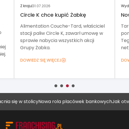
Z kraju
|
31.07.2026
Wyd
Circle K chce kupić Żabkę
No
Alimentation Couche-Tard, właściciel
Tar
o
stacji paliw Circle K, zawarł umowę w
pom
sprawie nabycia wszystkich akcji
Teg
iej
Grupy Żabka.
net
ej.
DOWIEDZ SIĘ WIĘCEJ
DOW
 w stolicy
Nowa rola placówek bankowych
Jak otworzyć g