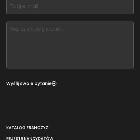
form
If
field
you
blank
see
this,
leave
this
form
field
blank
Wyślij swoje pytanie
KATALOG FRANCZYZ
REJESTR KANDYDATÓW