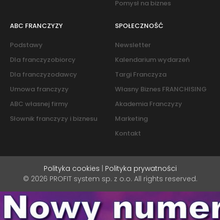
Pomysł na biznes
ABC FRANCZYZY
SPOŁECZNOŚĆ
Podstawy
Newsletter
Dla franczyzobiorcy
Kalendarium wydarzeń
Dla franczyzodawcy
Targi Franczyza
Umowa franczyzy
Własny Biznes FRANCHISING
ABC własnej firmy
Akademia Franczyzy
Słownik franczyzy i biznesu
Marketing
Kontakt
Polityka cookies
|
Polityka prywatności
© 2026 PROFIT system sp. z o.o. All rights reserved.