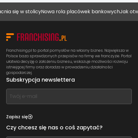
 w stolicy
Nowa rola placówek bankowych
Jak otworzyć g
Franchising.pl to portal pomysłów na własny biznes. Największa w
Polsce baza sprawdzonych przepisów na firmę we franczyzie. Portal
ułatwia decyzję o założeniu biznesu, wskazuje możliwości rozwoju
istniejącej firmy oraz doradza w prowadzeniu działalności
gospodarczej.
Subskrypcja newslettera
If
you
see
this,
Zapisz się
leave
Czy chcesz się nas o coś zapytać?
this