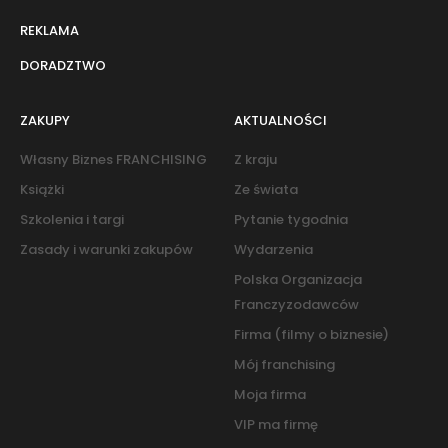
REKLAMA
DORADZTWO
ZAKUPY
AKTUALNOŚCI
Własny Biznes FRANCHISING
Z kraju
Książki
Ze świata
Szkolenia i targi
Pytanie tygodnia
Zasady i warunki zakupów
Wydarzenia
Polska Organizacja
Franczyzodawców
Firma (filmy o biznesie)
Mój franchising
Moja firma
VIP ma firmę