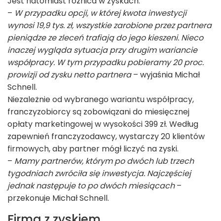
Jest natomiast różnica w zyskach.
–
W przypadku opcji, w której kwota inwestycji
wynosi 19,9 tys. zł, wszystkie zarobione przez partnera
pieniądze ze zleceń trafiają do jego kieszeni. Nieco
inaczej wygląda sytuacja przy drugim wariancie
współpracy. W tym przypadku pobieramy 20 proc.
prowizji od zysku netto partnera
– wyjaśnia Michał
Schnell.
Niezależnie od wybranego wariantu współpracy,
franczyzobiorcy są zobowiązani do miesięcznej
opłaty marketingowej w wysokości 399 zł. Według
zapewnień franczyzodawcy, wystarczy 20 klientów
firmowych, aby partner mógł liczyć na zyski.
–
Mamy partnerów, którym po dwóch lub trzech
tygodniach zwróciła się inwestycja. Najczęściej
jednak następuje to po dwóch miesiącach
–
przekonuje Michał Schnell.
Firma z zyskiem