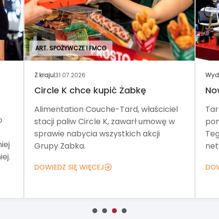
ART. SPOŻYWCZE I FMCG
Z kraju
|
31.07.2026
Wyd
Circle K chce kupić Żabkę
No
Alimentation Couche-Tard, właściciel
Tar
o
stacji paliw Circle K, zawarł umowę w
pom
sprawie nabycia wszystkich akcji
Teg
iej
Grupy Żabka.
net
ej.
DOWIEDZ SIĘ WIĘCEJ
DOW