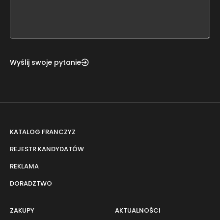
form
field
blank
Wyślij swoje pytanie
KATALOG FRANCZYZ
REJESTR KANDYDATÓW
REKLAMA
DORADZTWO
ZAKUPY
AKTUALNOŚCI