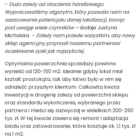
–
Dużo zależy od otoczenia handlowego.
Wypracowaliśmy algorytm, który pozwala nam na
oszacowanie potencjału danej lokalizacji, biorąc
pod uwagę wiele czynników –
dodaje Justyna
Michalska.
– Zależy nam przede wszystkim, aby nowy
sklep agencyjny przynosił naszemu partnerowi
oczekiwane zyski jak najszybciej.
Optymalna powierzchnia sprzedaży powinna
wynieść od 120-150 m
2
. Idealnie gdyby lokal miał
kształt prostokąta, tak aby łatwo było w nim się
odnaleźć przyszłym klientom. Całkowita kwota
inwestycji w drogerię zależy od powierzchni sklepu
oraz standardu wykończenia, wybranego przez
partnera i mieści się zazwyczaj w widełkach 200-250
tys. zł. W tej kwocie zawiera się remont i adaptacja
lokalu oraz zatowarowanie, które kosztuje ok. 1,1 tys. zł
na 1 m
2
.