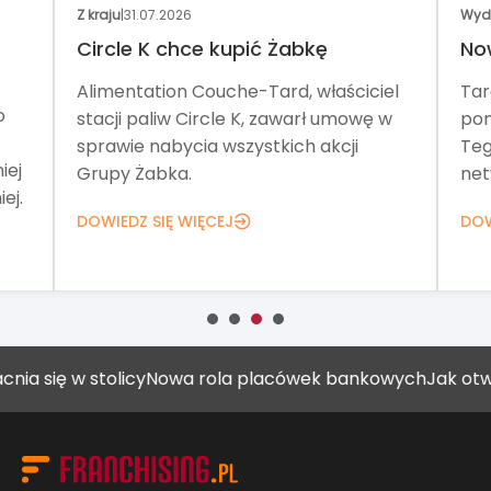
Z kraju
|
31.07.2026
Wyd
Circle K chce kupić Żabkę
No
Alimentation Couche-Tard, właściciel
Tar
o
stacji paliw Circle K, zawarł umowę w
pom
sprawie nabycia wszystkich akcji
Teg
iej
Grupy Żabka.
net
ej.
DOWIEDZ SIĘ WIĘCEJ
DOW
 w stolicy
Nowa rola placówek bankowych
Jak otworzyć g