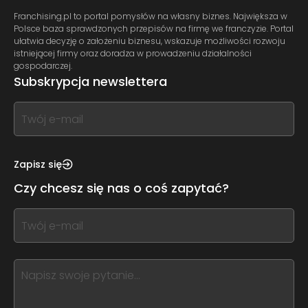
Franchising.pl to portal pomysłów na własny biznes. Największa w
Polsce baza sprawdzonych przepisów na firmę we franczyzie. Portal
ułatwia decyzję o założeniu biznesu, wskazuje możliwości rozwoju
istniejącej firmy oraz doradza w prowadzeniu działalności
gospodarczej.
Subskrypcja newslettera
If
you
see
this,
Zapisz się
leave
Czy chcesz się nas o coś zapytać?
this
form
If
field
you
blank
see
this,
leave
this