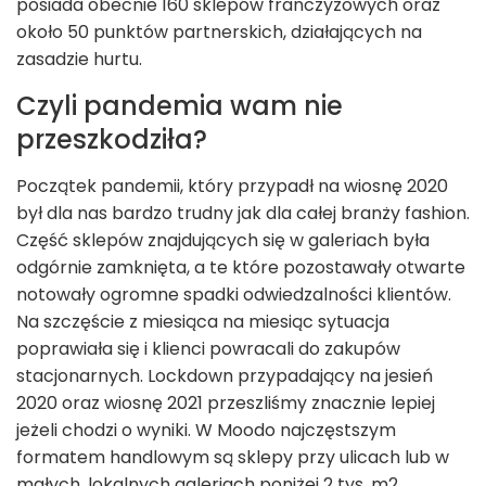
posiada obecnie 160 sklepów franczyzowych oraz
około 50 punktów partnerskich, działających na
zasadzie hurtu.
Czyli pandemia wam nie
przeszkodziła?
Początek pandemii, który przypadł na wiosnę 2020
był dla nas bardzo trudny jak dla całej branży fashion.
Część sklepów znajdujących się w galeriach była
odgórnie zamknięta, a te które pozostawały otwarte
notowały ogromne spadki odwiedzalności klientów.
Na szczęście z miesiąca na miesiąc sytuacja
poprawiała się i klienci powracali do zakupów
stacjonarnych. Lockdown przypadający na jesień
2020 oraz wiosnę 2021 przeszliśmy znacznie lepiej
jeżeli chodzi o wyniki. W Moodo najczęstszym
formatem handlowym są sklepy przy ulicach lub w
małych, lokalnych galeriach poniżej 2 tys. m
2
,