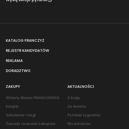
KATALOG FRANCZYZ
REJESTR KANDYDATÓW
REKLAMA
DORADZTWO
ZAKUPY
AKTUALNOŚCI
Własny Biznes FRANCHISING
Z kraju
Książki
Ze świata
Szkolenia i targi
Pytanie tygodnia
Zasady i warunki zakupów
Wydarzenia