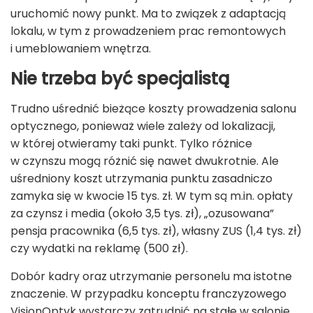
uruchomić nowy punkt. Ma to związek z adaptacją
lokalu, w tym z prowadzeniem prac remontowych
i umeblowaniem wnętrza.
Nie trzeba być specjalistą
Trudno uśrednić bieżące koszty prowadzenia salonu
optycznego, ponieważ wiele zależy od lokalizacji,
w której otwieramy taki punkt. Tylko różnice
w czynszu mogą różnić się nawet dwukrotnie. Ale
uśredniony koszt utrzymania punktu zasadniczo
zamyka się w kwocie 15 tys. zł. W tym są m.in. opłaty
za czynsz i media (około 3,5 tys. zł), „ozusowana”
pensja pracownika (6,5 tys. zł), własny ZUS (1,4 tys. zł)
czy wydatki na reklamę (500 zł).
Dobór kadry oraz utrzymanie personelu ma istotne
znaczenie. W przypadku konceptu franczyzowego
VisionOptyk wystarczy zatrudnić na stałe w salonie