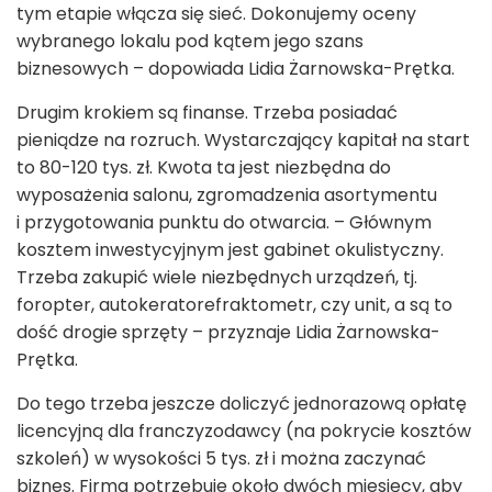
tym etapie włącza się sieć. Dokonujemy oceny
wybranego lokalu pod kątem jego szans
biznesowych – dopowiada Lidia Żarnowska-Prętka.
Drugim krokiem są finanse. Trzeba posiadać
pieniądze na rozruch. Wystarczający kapitał na start
to 80-120 tys. zł. Kwota ta jest niezbędna do
wyposażenia salonu, zgromadzenia asortymentu
i przygotowania punktu do otwarcia. – Głównym
kosztem inwestycyjnym jest gabinet okulistyczny.
Trzeba zakupić wiele niezbędnych urządzeń, tj.
foropter, autokeratorefraktometr, czy unit, a są to
dość drogie sprzęty – przyznaje Lidia Żarnowska-
Prętka.
Do tego trzeba jeszcze doliczyć jednorazową opłatę
licencyjną dla franczyzodawcy (na pokrycie kosztów
szkoleń) w wysokości 5 tys. zł i można zaczynać
biznes. Firma potrzebuje około dwóch miesięcy, aby