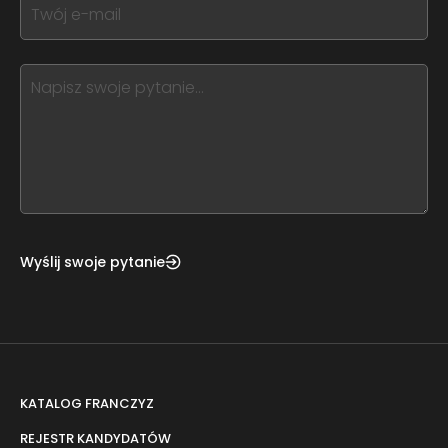
If
field
you
blank
see
this,
leave
this
form
field
blank
Wyślij swoje pytanie
KATALOG FRANCZYZ
REJESTR KANDYDATÓW