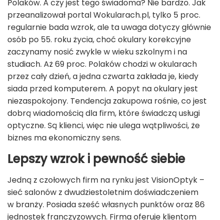
Polaków. A czy jest tego świadoma? Nie bardzo. Jak
przeanalizował portal Wokularach.pl, tylko 5 proc.
regularnie bada wzrok, ale ta uwaga dotyczy głównie
osób po 55. roku życia, choć okulary korekcyjne
zaczynamy nosić zwykle w wieku szkolnym i na
studiach. Aż 69 proc. Polaków chodzi w okularach
przez cały dzień, a jedna czwarta zakłada je, kiedy
siada przed komputerem. A popyt na okulary jest
niezaspokojony. Tendencja zakupowa rośnie, co jest
dobrą wiadomością dla firm, które świadczą usługi
optyczne. Są klienci, więc nie ulega wątpliwości, że
biznes ma ekonomiczny sens.
Lepszy wzrok i pewność siebie
Jedną z czołowych firm na rynku jest VisionOptyk –
sieć salonów z dwudziestoletnim doświadczeniem
w branży. Posiada sześć własnych punktów oraz 86
jednostek franczyzowych. Firma oferuje klientom