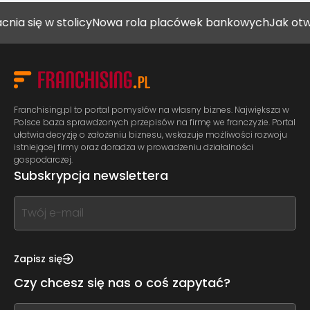
stolicy
Nowa rola placówek bankowych
Jak otworzyć gabi
Franchising.pl to portal pomysłów na własny biznes. Największa w
Polsce baza sprawdzonych przepisów na firmę we franczyzie. Portal
ułatwia decyzję o założeniu biznesu, wskazuje możliwości rozwoju
istniejącej firmy oraz doradza w prowadzeniu działalności
gospodarczej.
Subskrypcja newslettera
If
you
see
this,
Zapisz się
leave
Czy chcesz się nas o coś zapytać?
this
form