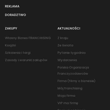
REKLAMA
DORADZTWO
ZAKUPY
AKTUALNOŚCI
Własny Biznes FRANCHISING
Z kraju
Książki
Ze świata
Szkolenia i targi
Pytanie tygodnia
Zasady i warunki zakupów
Wydarzenia
Polska Organizacja
Franczyzodawców
Firma (filmy o biznesie)
Mój franchising
Moja firma
VIP ma firmę