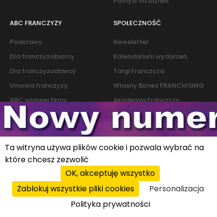
Pomysł na biznes
ABC FRANCZYZY
SPOŁECZNOŚĆ
Podstawy
Newsletter
Dla franczyzobiorcy
Kalendarium wydarzeń
Dla franczyzodawcy
Targi Franczyza
Umowa franczyzy
Własny Biznes FRANCHISING
ABC własnej firmy
Akademia Franczyzy
Słownik franczyzy i biznesu
Marketing
Kontakt
Ta witryna używa plików cookie i pozwala wybrać na
które chcesz zezwolić
Polityka cookies
|
Polityka prywatności
OK, akceptuję wszystko
© 2026 PROFIT system sp. z o.o. All rights reserved.
Zablokuj wszystkie pliki cookies
Personalizacja
Polityka prywatności