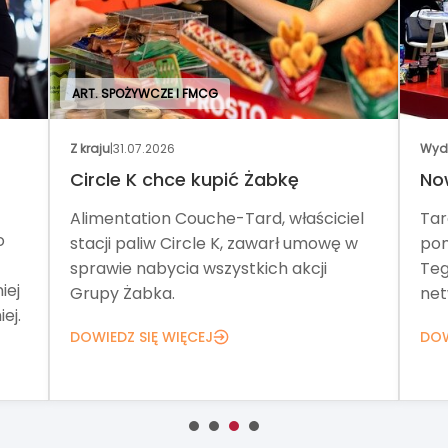
ART. SPOŻYWCZE I FMCG
Z kraju
|
31.07.2026
Wyda
Circle K chce kupić Żabkę
Now
Alimentation Couche-Tard, właściciel
Tar
o
stacji paliw Circle K, zawarł umowę w
pom
sprawie nabycia wszystkich akcji
Teg
iej
Grupy Żabka.
netw
ej.
DOWIEDZ SIĘ WIĘCEJ
DOW