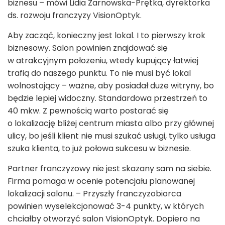
biznesu – mówi Lidia Żarnowska-Prętka, dyrektorka
ds. rozwoju franczyzy VisionOptyk.
Aby zacząć, konieczny jest lokal. I to pierwszy krok
biznesowy. Salon powinien znajdować się
w atrakcyjnym położeniu, wtedy kupujący łatwiej
trafią do naszego punktu. To nie musi być lokal
wolnostojący – ważne, aby posiadał duże witryny, bo
będzie lepiej widoczny. Standardowa przestrzeń to
40 mkw. Z pewnością warto postarać się
o lokalizację bliżej centrum miasta albo przy głównej
ulicy, bo jeśli klient nie musi szukać usługi, tylko usługa
szuka klienta, to już połowa sukcesu w biznesie.
Partner franczyzowy nie jest skazany sam na siebie.
Firma pomaga w ocenie potencjału planowanej
lokalizacji salonu. – Przyszły franczyzobiorca
powinien wyselekcjonować 3-4 punkty, w których
chciałby otworzyć salon VisionOptyk. Dopiero na