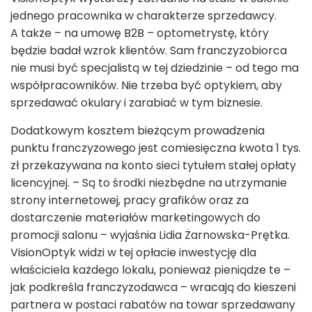
jednego pracownika w charakterze sprzedawcy.
A także – na umowę B2B – optometrystę, który
będzie badał wzrok klientów. Sam franczyzobiorca
nie musi być specjalistą w tej dziedzinie – od tego ma
współpracowników. Nie trzeba być optykiem, aby
sprzedawać okulary i zarabiać w tym biznesie.
Dodatkowym kosztem bieżącym prowadzenia
punktu franczyzowego jest comiesięczna kwota 1 tys.
zł przekazywana na konto sieci tytułem stałej opłaty
licencyjnej. – Są to środki niezbędne na utrzymanie
strony internetowej, pracy grafików oraz za
dostarczenie materiałów marketingowych do
promocji salonu – wyjaśnia Lidia Żarnowska-Prętka.
VisionOptyk widzi w tej opłacie inwestycję dla
właściciela każdego lokalu, ponieważ pieniądze te –
jak podkreśla franczyzodawca – wracają do kieszeni
partnera w postaci rabatów na towar sprzedawany