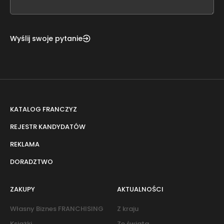
blank
Wyślij swoje pytanie
KATALOG FRANCZYZ
REJESTR KANDYDATÓW
REKLAMA
DORADZTWO
ZAKUPY
AKTUALNOŚCI
Własny Biznes FRANCHISING
Z kraju
Książki
Ze świata