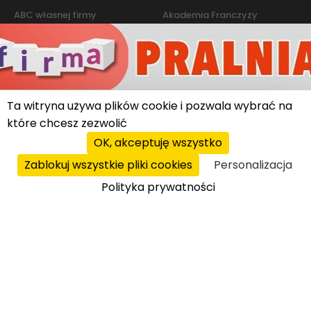
ABC własnej firmy
Akademia Franczyzy
Słownik franczyzy i biznesu
Marketing
Kontakt
Ta witryna używa plików cookie i pozwala wybrać na
Polityka cookies
|
Polityka prywatności
© 2026 PROFIT system sp. z o.o. All rights reserved.
które chcesz zezwolić
OK, akceptuję wszystko
Zablokuj wszystkie pliki cookies
Personalizacja
Polityka prywatności