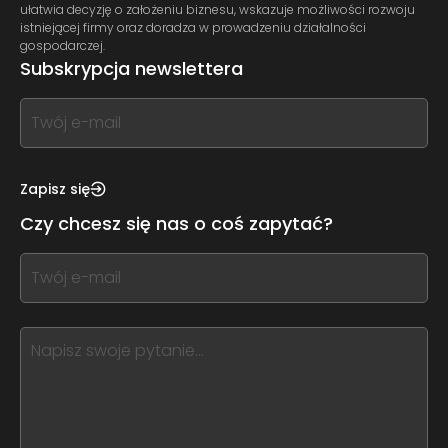
ułatwia decyzję o założeniu biznesu, wskazuje możliwości rozwoju
istniejącej firmy oraz doradza w prowadzeniu działalności
gospodarczej.
Subskrypcja newslettera
If
you
see
this,
Zapisz się
leave
Czy chcesz się nas o coś zapytać?
this
form
If
field
you
blank
see
this,
leave
this
form
field