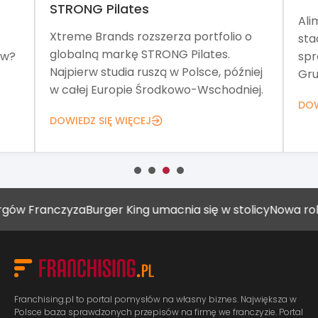
STRONG Pilates
Ali
Xtreme Brands rozszerza portfolio o
sta
globalną markę STRONG Pilates.
ów?
spr
Najpierw studia ruszą w Polsce, później
Gru
w całej Europie Środkowo-Wschodniej.
DOW
DOWIEDZ SIĘ WIĘCEJ
nczyza
Burger King umacnia się w stolicy
Nowa rola placó
Franchising.pl to portal pomysłów na własny biznes. Największa w
Polsce baza sprawdzonych przepisów na firmę we franczyzie. Portal