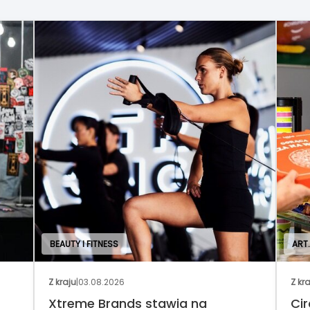
BEAUTY I FITNESS
ART
Z kraju
|
03.08.2026
Z kr
Xtreme Brands stawia na
Cir