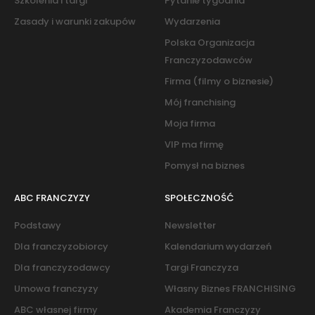
Szkolenia i targi
Pytanie tygodnia
Zasady i warunki zakupów
Wydarzenia
Polska Organizacja
Franczyzodawców
Firma (filmy o biznesie)
Mój franchising
Moja firma
VIP ma firmę
Pomysł na biznes
ABC FRANCZYZY
SPOŁECZNOŚĆ
Podstawy
Newsletter
Dla franczyzobiorcy
Kalendarium wydarzeń
Dla franczyzodawcy
Targi Franczyza
Umowa franczyzy
Własny Biznes FRANCHISING
ABC własnej firmy
Akademia Franczyzy