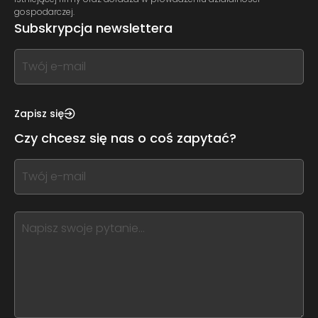
gospodarczej.
Subskrypcja newslettera
If
you
see
this,
Zapisz się
leave
Czy chcesz się nas o coś zapytać?
this
form
If
field
you
blank
see
this,
leave
this
form
field
blank