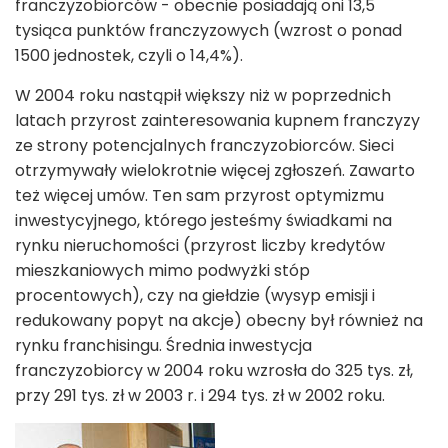
franczyzobiorców - obecnie posiadają oni 13,5
tysiąca punktów franczyzowych (wzrost o ponad
1500 jednostek, czyli o 14,4%).
W 2004 roku nastąpił większy niż w poprzednich
latach przyrost zainteresowania kupnem franczyzy
ze strony potencjalnych franczyzobiorców. Sieci
otrzymywały wielokrotnie więcej zgłoszeń. Zawarto
też więcej umów. Ten sam przyrost optymizmu
inwestycyjnego, którego jesteśmy świadkami na
rynku nieruchomości (przyrost liczby kredytów
mieszkaniowych mimo podwyżki stóp
procentowych), czy na giełdzie (wysyp emisji i
redukowany popyt na akcje) obecny był również na
rynku franchisingu. Średnia inwestycja
franczyzobiorcy w 2004 roku wzrosła do 325 tys. zł,
przy 291 tys. zł w 2003 r. i 294 tys. zł w 2002 roku.