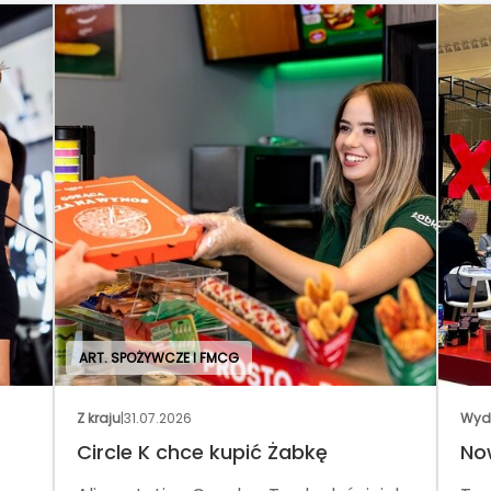
ART. SPOŻYWCZE I FMCG
Z kraju
|
31.07.2026
Wyd
Circle K chce kupić Żabkę
No