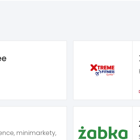
ee
ence, minimarkety,