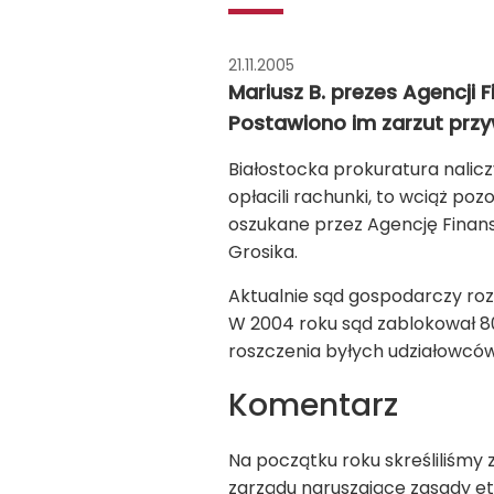
21.11.2005
Mariusz B. prezes Agencji 
Postawiono im zarzut przyw
Białostocka prokuratura nalicz
opłacili rachunki, to wciąż po
oszukane przez Agencję Finan
Grosika.
Aktualnie sąd gospodarczy rozp
W 2004 roku sąd zablokował 80
roszczenia byłych udziałowców
Komentarz
Na początku roku skreśliliśmy 
zarządu naruszające zasady ety