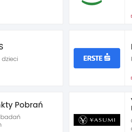
S
 dzieci
kty Pobrań
ń badań
h