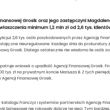
Finansowej Grosik oraz jego zastępczyni Magdalena
łaszczenia minimum 1,2 mln zł od 2,6 tys. klientó
yła już 2,6 tys. osób poszkodowanych przez Agencję Fina
zostają one nieuregulowane. Każdego dnia do prokuratury z
sową Grosik. Dlatego ostatecznie nie wiadomo ile osób 
atruje wniosek o upadłość Agencji Finansowej Grosik. Fir
0 tys. zł na prywatnym koncie Mariusza B. Z tych pienię
 Agencji Finansowej Grosik.
z katalogu franczyz i systemów partnerskich Agencję Finan
ki biznesowej nie rokowały dobrze tej sieci. Tym bardziej