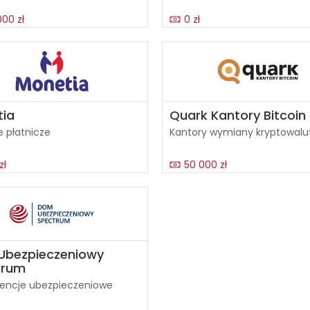
000 zł
0 zł
ia
Quark Kantory Bitcoin
 płatnicze
Kantory wymiany kryptowalu
zł
50 000 zł
Ubezpieczeniowy
trum
gencje ubezpieczeniowe