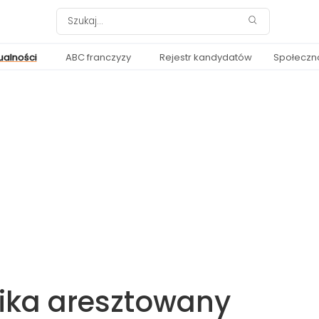
ualności
ABC franczyzy
Rejestr kandydatów
Społeczn
ika aresztowany