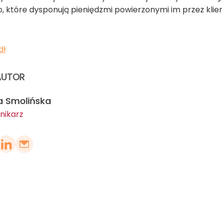
o, które dysponują pieniędzmi powierzonymi im przez klie
dł
AUTOR
a Smolińska
nikarz