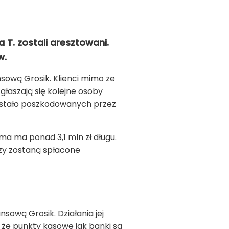
 T. zostali aresztowani.
w.
nsową Grosik. Klienci mimo że
głaszają się kolejne osoby
zostało poszkodowanych przez
ma ma ponad 3,1 mln zł długu.
dzy zostaną spłacone
sową Grosik. Działania jej
, że punkty kasowe jak banki są