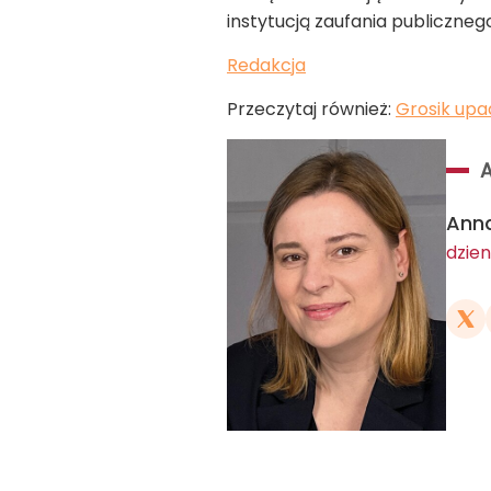
instytucją zaufania publiczneg
Redakcja
Przeczytaj również:
Grosik upa
Ann
dzien