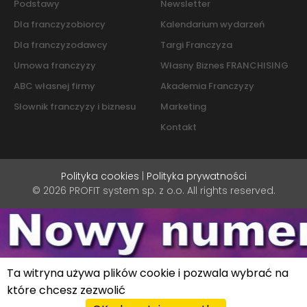
Podstawy
Newsletter
Dla franczyzobiorcy
Kalendarium wydarzeń
Dla franczyzodawcy
Targi Franczyza
Umowa franczyzy
Własny Biznes FRANCHISING
ABC własnej firmy
Akademia Franczyzy
Słownik franczyzy i biznesu
Marketing
Kontakt
Polityka cookies
|
Polityka prywatności
© 2026 PROFIT system sp. z o.o. All rights reserved.
Ta witryna używa plików cookie i pozwala wybrać na
które chcesz zezwolić