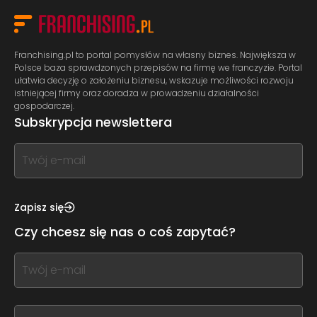
Franchising.pl to portal pomysłów na własny biznes. Największa w
Polsce baza sprawdzonych przepisów na firmę we franczyzie. Portal
ułatwia decyzję o założeniu biznesu, wskazuje możliwości rozwoju
istniejącej firmy oraz doradza w prowadzeniu działalności
gospodarczej.
Subskrypcja newslettera
If
you
see
this,
Zapisz się
leave
Czy chcesz się nas o coś zapytać?
this
form
If
field
you
blank
see
this,