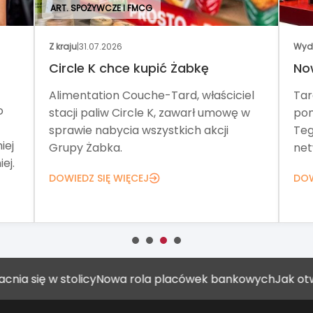
ART. SPOŻYWCZE I FMCG
Z kraju
|
31.07.2026
Wyd
Circle K chce kupić Żabkę
No
Alimentation Couche-Tard, właściciel
Tar
o
stacji paliw Circle K, zawarł umowę w
pom
sprawie nabycia wszystkich akcji
Teg
iej
Grupy Żabka.
net
ej.
DOWIEDZ SIĘ WIĘCEJ
DOW
ę w stolicy
Nowa rola placówek bankowych
Jak otworzyć 