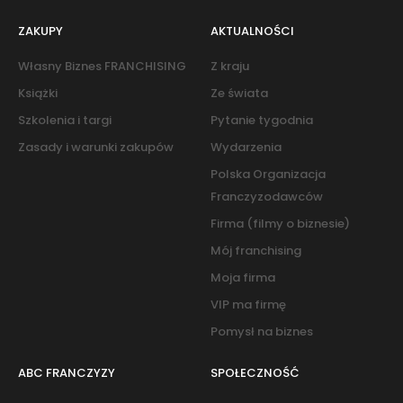
ZAKUPY
AKTUALNOŚCI
Własny Biznes FRANCHISING
Z kraju
Książki
Ze świata
Szkolenia i targi
Pytanie tygodnia
Zasady i warunki zakupów
Wydarzenia
Polska Organizacja
Franczyzodawców
Firma (filmy o biznesie)
Mój franchising
Moja firma
VIP ma firmę
Pomysł na biznes
ABC FRANCZYZY
SPOŁECZNOŚĆ