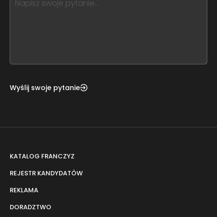
leave
this
form
field
blank
Wyślij swoje pytanie
KATALOG FRANCZYZ
REJESTR KANDYDATÓW
REKLAMA
DORADZTWO