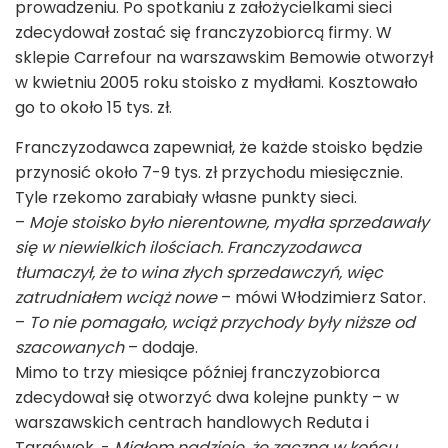
prowadzeniu. Po spotkaniu z założycielkami sieci
zdecydował zostać się franczyzobiorcą firmy. W
sklepie Carrefour na warszawskim Bemowie otworzył
w kwietniu 2005 roku stoisko z mydłami. Kosztowało
go to około 15 tys. zł.
Franczyzodawca zapewniał, że każde stoisko będzie
przynosić około 7-9 tys. zł przychodu miesięcznie.
Tyle rzekomo zarabiały własne punkty sieci.
–
Moje stoisko było nierentowne, mydła sprzedawały
się w niewielkich ilościach. Franczyzodawca
tłumaczył, że to wina złych sprzedawczyń, więc
zatrudniałem wciąż nowe
– mówi Włodzimierz Sator.
–
To nie pomagało, wciąż przychody były niższe od
szacowanych
– dodaje.
Mimo to trzy miesiące później franczyzobiorca
zdecydował się otworzyć dwa kolejne punkty – w
warszawskich centrach handlowych Reduta i
Targówek. -
Miałem nadzieję, że zaczną w końcu