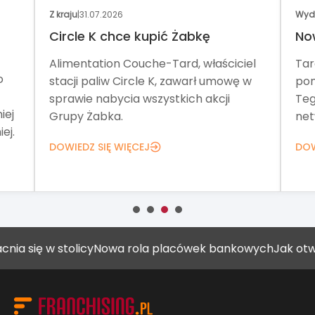
Z kraju
|
31.07.2026
Wyd
Circle K chce kupić Żabkę
No
Alimentation Couche-Tard, właściciel
Tar
o
stacji paliw Circle K, zawarł umowę w
pom
sprawie nabycia wszystkich akcji
Teg
iej
Grupy Żabka.
net
ej.
DOWIEDZ SIĘ WIĘCEJ
DOW
 w stolicy
Nowa rola placówek bankowych
Jak otworzyć g