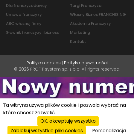
Dla franczyzodawcy
Targi Franczyza
Umowa franczyzy
Własny Biznes FRANCHISING
ABC własnej firmy
Akademia Franczyzy
Słownik franczyzy i biznesu
Marketing
Kontakt
Polityka cookies
|
Polityka prywatności
© 2026 PROFIT system sp. z o.o. All rights reserved.
Ta witryna używa plików cookie i pozwala wybrać na
które chcesz zezwolić
OK, akceptuję wszystko
Zablokuj wszystkie pliki cookies
Personalizacja