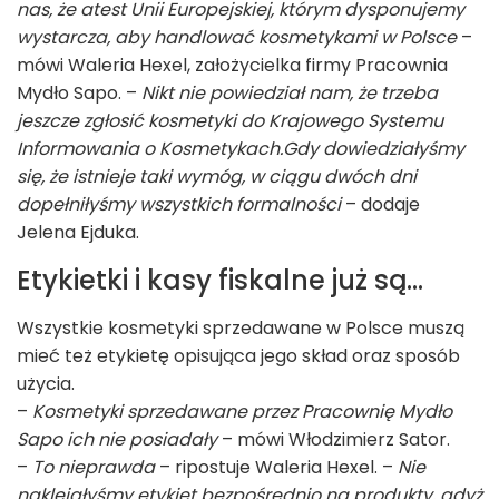
nas, że atest Unii Europejskiej, którym dysponujemy
wystarcza, aby handlować kosmetykami w Polsce
–
mówi Waleria Hexel, założycielka firmy Pracownia
Mydło Sapo. –
Nikt nie powiedział nam, że trzeba
jeszcze zgłosić kosmetyki do Krajowego Systemu
Informowania o Kosmetykach.Gdy dowiedziałyśmy
się, że istnieje taki wymóg, w ciągu dwóch dni
dopełniłyśmy wszystkich formalności
– dodaje
Jelena Ejduka.
Etykietki i kasy fiskalne już są...
Wszystkie kosmetyki sprzedawane w Polsce muszą
mieć też etykietę opisująca jego skład oraz sposób
użycia.
–
Kosmetyki sprzedawane przez Pracownię Mydło
Sapo ich nie posiadały
– mówi Włodzimierz Sator.
–
To nieprawda
– ripostuje Waleria Hexel. –
Nie
naklejałyśmy etykiet bezpośrednio na produkty, gdyż