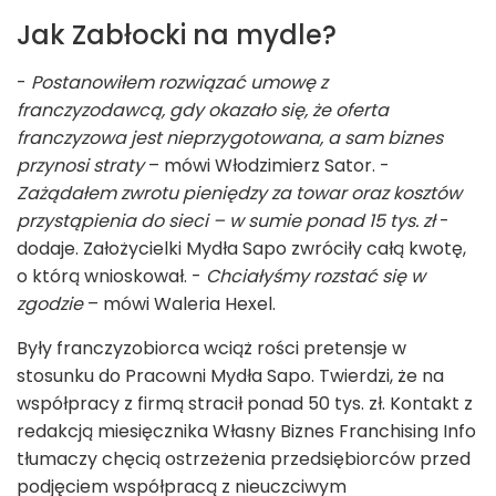
Jak Zabłocki na mydle?
-
Postanowiłem rozwiązać umowę z
franczyzodawcą, gdy okazało się, że oferta
franczyzowa jest nieprzygotowana, a sam biznes
przynosi straty
– mówi Włodzimierz Sator. -
Zażądałem zwrotu pieniędzy za towar oraz kosztów
przystąpienia do sieci – w sumie ponad 15 tys. zł
-
dodaje. Założycielki Mydła Sapo zwróciły całą kwotę,
o którą wnioskował. -
Chciałyśmy rozstać się w
zgodzie
– mówi Waleria Hexel.
Były franczyzobiorca wciąż rości pretensje w
stosunku do Pracowni Mydła Sapo. Twierdzi, że na
współpracy z firmą stracił ponad 50 tys. zł. Kontakt z
redakcją miesięcznika Własny Biznes Franchising Info
tłumaczy chęcią ostrzeżenia przedsiębiorców przed
podjęciem współpracą z nieuczciwym