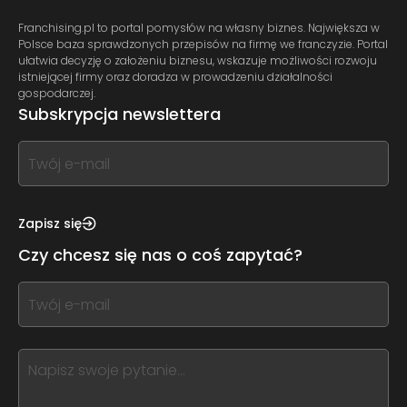
Franchising.pl to portal pomysłów na własny biznes. Największa w
Polsce baza sprawdzonych przepisów na firmę we franczyzie. Portal
ułatwia decyzję o założeniu biznesu, wskazuje możliwości rozwoju
istniejącej firmy oraz doradza w prowadzeniu działalności
gospodarczej.
Subskrypcja newslettera
If
you
see
this,
Zapisz się
leave
Czy chcesz się nas o coś zapytać?
this
form
If
field
you
blank
see
this,
leave
this