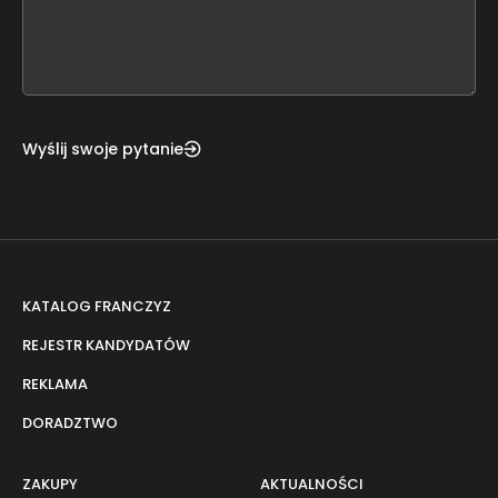
form
field
blank
Wyślij swoje pytanie
KATALOG FRANCZYZ
REJESTR KANDYDATÓW
REKLAMA
DORADZTWO
ZAKUPY
AKTUALNOŚCI