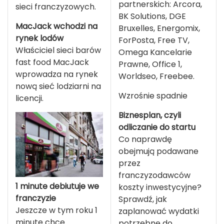
partnerskich: Arcora,
sieci franczyzowych.
BK Solutions, DGE
MacJack wchodzi na
Bruxelles, Energomix,
rynek lodów
ForPosta, Free TV,
Właściciel sieci barów
Omega Kancelarie
fast food MacJack
Prawne, Office 1,
wprowadza na rynek
Worldseo, Freebee.
nową sieć lodziarni na
Wzrośnie spadnie
licencji.
Biznesplan, czyli
odliczanie do startu
Co naprawdę
obejmują podawane
przez
franczyzodawców
1 minute debiutuje we
koszty inwestycyjne?
franczyzie
Sprawdź, jak
Jeszcze w tym roku 1
zaplanować wydatki
minute chce
potrzebne do