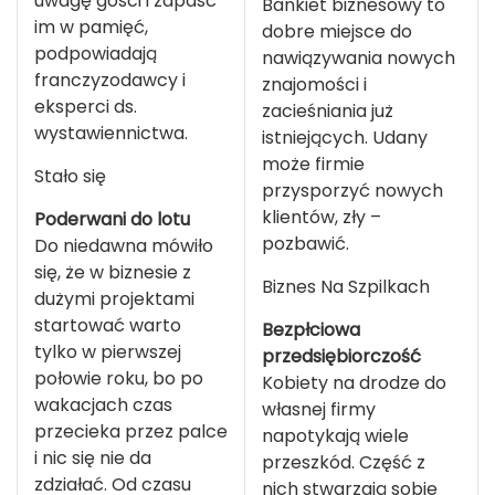
uwagę gości i zapaść
Bankiet biznesowy to
im w pamięć,
dobre miejsce do
podpowiadają
nawiązywania nowych
franczyzodawcy i
znajomości i
eksperci ds.
zacieśniania już
wystawiennictwa.
istniejących. Udany
może firmie
Stało się
przysporzyć nowych
klientów, zły –
Poderwani do lotu
pozbawić.
Do niedawna mówiło
się, że w biznesie z
Biznes Na Szpilkach
dużymi projektami
startować warto
Bezpłciowa
tylko w pierwszej
przedsiębiorczość
połowie roku, bo po
Kobiety na drodze do
wakacjach czas
własnej firmy
przecieka przez palce
napotykają wiele
i nic się nie da
przeszkód. Część z
zdziałać. Od czasu
nich stwarzają sobie