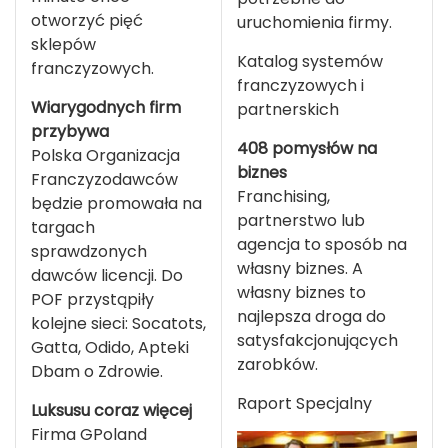
otworzyć pięć
uruchomienia firmy.
sklepów
Katalog systemów
franczyzowych.
franczyzowych i
Wiarygodnych firm
partnerskich
przybywa
408 pomysłów na
Polska Organizacja
biznes
Franczyzodawców
Franchising,
będzie promowała na
partnerstwo lub
targach
agencja to sposób na
sprawdzonych
własny biznes. A
dawców licencji. Do
własny biznes to
POF przystąpiły
najlepsza droga do
kolejne sieci: Socatots,
satysfakcjonujących
Gatta, Odido, Apteki
zarobków.
Dbam o Zdrowie.
Raport Specjalny
Luksusu coraz więcej
Firma GPoland