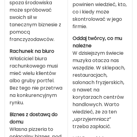
spoza środowiska
powinien wiedzieć, kto,
może spróbować
co i kiedy może
swoich sił w
skontrolować w jego
tanecznym biznesie z
firmie.
pomocą
Oddaj twórcy, co mu
franczyzodawców.
należne
Rachunek na biuro
W dzisiejszym świecie
Właściciel biura
muzyka otacza nas
rachunkowego musi
wszędzie. W sklepach,
mieć wielu klientów
restauracjach,
albo gruby portfel.
salonach fryzjerskich,
Bez tego nie przetrwa
a nawet na
na konkurencyjnym
korytarzach centrów
rynku.
handlowych. Warto
wiedzieć, że za ten
Biznes z dostawą do
„uprzyjemniacz”
domu
trzeba zapłacić.
Własna pizzeria to
opłacalny biznes, pod