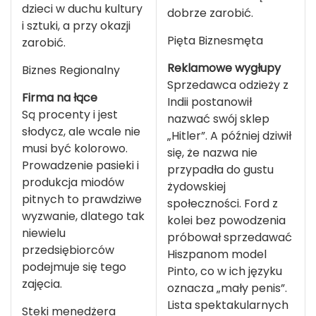
dzieci w duchu kultury
dobrze zarobić.
i sztuki, a przy okazji
Pięta Biznesmęta
zarobić.
Reklamowe wygłupy
Biznes Regionalny
Sprzedawca odzieży z
Firma na łące
Indii postanowił
Są procenty i jest
nazwać swój sklep
słodycz, ale wcale nie
„Hitler”. A później dziwił
musi być kolorowo.
się, że nazwa nie
Prowadzenie pasieki i
przypadła do gustu
produkcja miodów
żydowskiej
pitnych to prawdziwe
społeczności. Ford z
wyzwanie, dlatego tak
kolei bez powodzenia
niewielu
próbował sprzedawać
przedsiębiorców
Hiszpanom model
podejmuje się tego
Pinto, co w ich języku
zajęcia.
oznacza „mały penis”.
Lista spektakularnych
Steki menedżera