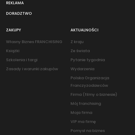
REKLAMA
DORADZTWO
ZAKUPY
AKTUALNOŚCI
Własny Biznes FRANCHISING
Z kraju
Książki
Ze świata
Szkolenia i targi
Pytanie tygodnia
Zasady i warunki zakupów
Wydarzenia
Polska Organizacja
Franczyzodawców
Firma (filmy o biznesie)
Mój franchising
Moja firma
VIP ma firmę
Pomysł na biznes