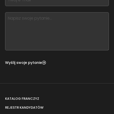
field
you
blank
see
this,
leave
this
form
field
blank
Wyślij swoje pytanie
KATALOG FRANCZYZ
REJESTR KANDYDATÓW