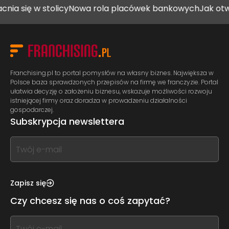
tolicy
Nowa rola placówek bankowych
Jak otworzyć gabin
Franchising.pl to portal pomysłów na własny biznes. Największa w
Polsce baza sprawdzonych przepisów na firmę we franczyzie. Portal
ułatwia decyzję o założeniu biznesu, wskazuje możliwości rozwoju
istniejącej firmy oraz doradza w prowadzeniu działalności
gospodarczej.
Subskrypcja newslettera
If
you
see
this,
Zapisz się
leave
Czy chcesz się nas o coś zapytać?
this
form
If