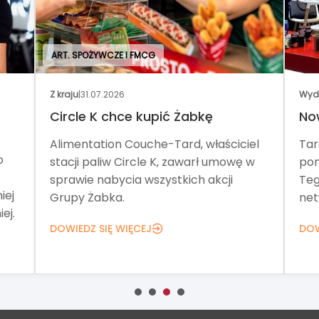
. SPOŻYWCZE I FMCG
aju
|
31.07.2026
Wydarzenia
|
30.07.2
cle K chce kupić Żabkę
Nowa formuła
mentation Couche-Tard, właściciel
Targi Franczyza
cji paliw Circle K, zawarł umowę w
pomagają znale
awie nabycia wszystkich akcji
Tegoroczna edy
py Żabka.
networking, wykł
IEDZ SIĘ WIĘCEJ
DOWIEDZ SIĘ WIĘ