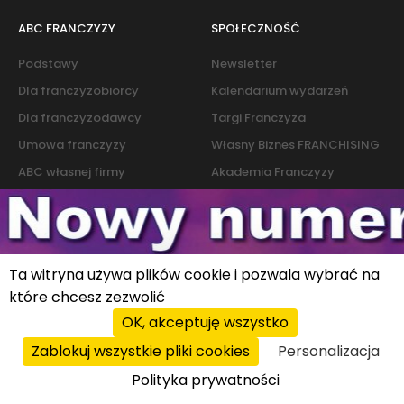
ABC FRANCZYZY
SPOŁECZNOŚĆ
Podstawy
Newsletter
Dla franczyzobiorcy
Kalendarium wydarzeń
Dla franczyzodawcy
Targi Franczyza
Umowa franczyzy
Własny Biznes FRANCHISING
ABC własnej firmy
Akademia Franczyzy
Słownik franczyzy i biznesu
Marketing
Kontakt
Ta witryna używa plików cookie i pozwala wybrać na
Polityka cookies
|
Polityka prywatności
które chcesz zezwolić
© 2026 PROFIT system sp. z o.o. All rights reserved.
OK, akceptuję wszystko
Zablokuj wszystkie pliki cookies
Personalizacja
Polityka prywatności