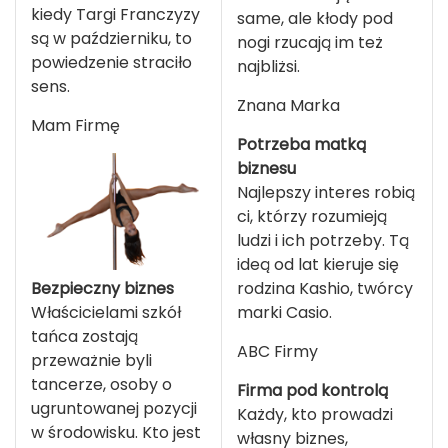
kiedy Targi Franczyzy
same, ale kłody pod
są w październiku, to
nogi rzucają im też
powiedzenie straciło
najbliżsi.
sens.
Znana Marka
Mam Firmę
Potrzeba matką
biznesu
Najlepszy interes robią
ci, którzy rozumieją
ludzi i ich potrzeby. Tą
ideą od lat kieruje się
rodzina Kashio, twórcy
Bezpieczny biznes
marki Casio.
Właścicielami szkół
tańca zostają
ABC Firmy
przeważnie byli
tancerze, osoby o
Firma pod kontrolą
ugruntowanej pozycji
Każdy, kto prowadzi
w środowisku. Kto jest
własny biznes,