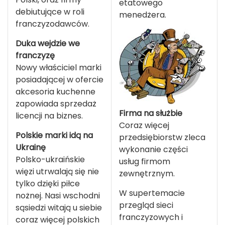
etatowego
debiutujące w roli
menedżera.
franczyzodawców.
Duka wejdzie we
franczyzę
Nowy właściciel marki
posiadającej w ofercie
akcesoria kuchenne
zapowiada sprzedaż
Firma na służbie
licencji na biznes.
Coraz więcej
Polskie marki idą na
przedsiębiorstw zleca
Ukrainę
wykonanie części
Polsko-ukraińskie
usług firmom
więzi utrwalają się nie
zewnętrznym.
tylko dzięki piłce
W supertemacie
nożnej. Nasi wschodni
przegląd sieci
sąsiedzi witają u siebie
franczyzowych i
coraz więcej polskich