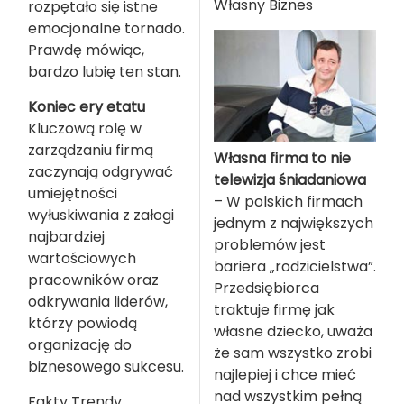
Własny Biznes
rozpętało się istne
emocjonalne tornado.
Prawdę mówiąc,
bardzo lubię ten stan.
Koniec ery etatu
Kluczową rolę w
zarządzaniu firmą
Własna firma to nie
zaczynają odgrywać
telewizja śniadaniowa
umiejętności
– W polskich firmach
wyłuskiwania z załogi
jednym z największych
najbardziej
problemów jest
wartościowych
bariera „rodzicielstwa”.
pracowników oraz
Przedsiębiorca
odkrywania liderów,
traktuje firmę jak
którzy powiodą
własne dziecko, uważa
organizację do
że sam wszystko zrobi
biznesowego sukcesu.
najlepiej i chce mieć
nad wszystkim pełną
Fakty Trendy