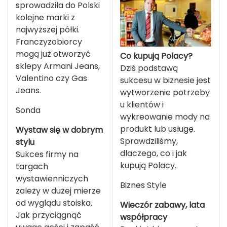
sprowadziła do Polski
kolejne marki z
najwyższej półki.
Franczyzobiorcy
mogą już otworzyć
Co kupują Polacy?
sklepy Armani Jeans,
Dziś podstawą
Valentino czy Gas
sukcesu w biznesie jest
Jeans.
wytworzenie potrzeby
u klientów i
Sonda
wykreowanie mody na
produkt lub usługę.
Wystaw się w dobrym
Sprawdziliśmy,
stylu
dlaczego, co i jak
Sukces firmy na
kupują Polacy.
targach
wystawienniczych
Biznes Style
zależy w dużej mierze
od wyglądu stoiska.
Wieczór zabawy, lata
Jak przyciągnąć
współpracy