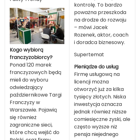
kontrolę. To bardzo
poważna przeszkoda
na drodze do rozwoju
– mówi Jacek
Rozenek, aktor, coach
i doradca biznesowy.
Kogo wybiorą
Supertemat
franczyzobiorcy?
Ponad 120 marek
Pieniądze do usług
franczyzowych będą
Firmę usługową na
mieli do wyboru
licencji można
odwiedzający
otworzyć już za kilka
październikowe Targi
tysięcy złotych. Niska
Franczyzy w
inwestycja oznacza
Warszawie. Pojawią
jednak również niższe
się również
comiesięczne zyski, ale
zagraniczne sieci,
często wyższe niż
które chcą wejść do
pensja niejednego
Polski, oraz firmy