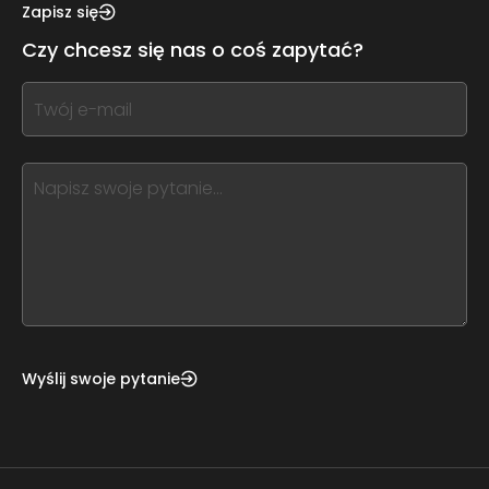
this,
Zapisz się
leave
Czy chcesz się nas o coś zapytać?
this
form
If
field
you
blank
see
this,
leave
this
form
field
blank
Wyślij swoje pytanie