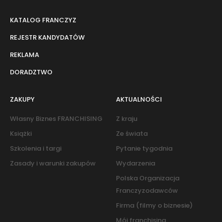
KATALOG FRANCZYZ
REJESTR KANDYDATÓW
REKLAMA
DORADZTWO
ZAKUPY
AKTUALNOŚCI
Własny Biznes FRANCHISING
Z kraju
Książki
Ze świata
Szkolenia i targi
Pytanie tygodnia
Zasady i warunki zakupów
Wydarzenia
Polska Organizacja
Franczyzodawców
Firma (filmy o biznesie)
Mój franchising