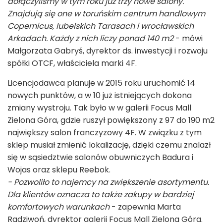
dołączyliśmy w tym roku już trzy nowe salony.
Znajdują się one w toruńskim centrum handlowym
Copernicus, lubelskich Tarasach i wrocławskich
Arkadach. Każdy z nich liczy ponad 140 m
2
- mówi
Małgorzata Gabryś, dyrektor ds. inwestycji i rozwoju
spółki OTCF, właściciela marki 4F.
Licencjodawca planuje w 2015 roku uruchomić 14
nowych punktów, a w 10 już istniejących dokona
zmiany wystroju. Tak było w w galerii Focus Mall
Zielona Góra, gdzie ruszył powiększony z 97 do 190 m
2
największy salon franczyzowy 4F. W związku z tym
sklep musiał zmienić lokalizację, dzięki czemu znalazł
się w sąsiedztwie salonów obuwniczych Badura i
Wojas oraz sklepu Reebok.
- Pozwoliło to najemcy na zwiększenie asortymentu.
Dla klientów oznacza to także zakupy w bardziej
komfortowych warunkach
- zapewnia Marta
Radziwoń, dyrektor galerii Focus Mall Zielona Góra.