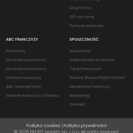
Moja firma
VIP ma firmę
Pomysł na biznes
ABC FRANCZYZY
SPOŁECZNOŚĆ
Podstawy
Newsletter
Dla franczyzobiorcy
Kalendarium wydarzeń
Dla franczyzodawcy
Targi Franczyza
Umowa franczyzy
Własny Biznes FRANCHISING
ABC własnej firmy
Akademia Franczyzy
Słownik franczyzy i biznesu
Marketing
Kontakt
Polityka cookies
|
Polityka prywatności
© 2026 PROFIT system sp. z o.o. All rights reserved.