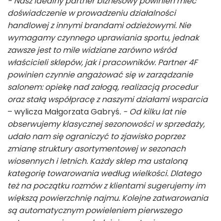
- Nasz idealny partner biznesowy powinien mieć
doświadczenie w prowadzeniu działalności
handlowej z innymi brandami odzieżowymi. Nie
wymagamy czynnego uprawiania sportu, jednak
zawsze jest to mile widziane zarówno wśród
właścicieli sklepów, jak i pracowników. Partner 4F
powinien czynnie angażować się w zarządzanie
salonem: opiekę nad załogą, realizacją procedur
oraz stałą współpracę z naszymi działami wsparcia
– wylicza Małgorzata Gabryś
. - Od kilku lat nie
obserwujemy klasycznej sezonowości w sprzedaży,
udało nam się ograniczyć to zjawisko poprzez
zmianę struktury asortymentowej w sezonach
wiosennych i letnich. Każdy sklep ma ustaloną
kategorię towarowania według wielkości. Dlatego
też na początku rozmów z klientami sugerujemy im
większą powierzchnię najmu. Kolejne zatwarowania
są automatycznym powieleniem pierwszego