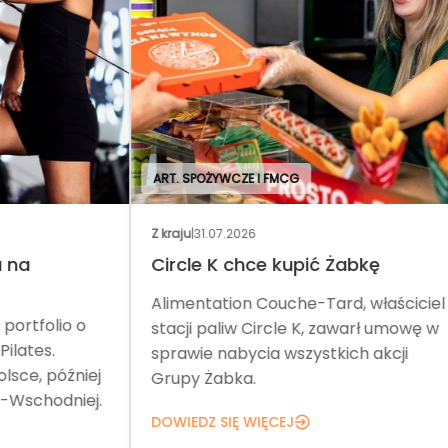
ART. SPOŻYWCZE I FMCG
Z kraju
|
31.07.2026
Wyd
Circle K chce kupić Żabkę
No
Alimentation Couche-Tard, właściciel
Tar
o
stacji paliw Circle K, zawarł umowę w
pom
sprawie nabycia wszystkich akcji
Teg
iej
Grupy Żabka.
net
ej.
DOWIEDZ SIĘ WIĘCEJ
DOW