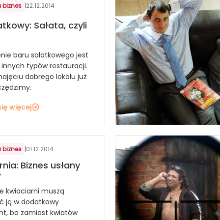
 biznes
|
22.12.2014
atkowy: Sałata, czyli
ie baru sałatkowego jest
 innych typów restauracji.
najęciu dobrego lokalu już
czędzimy.
ię więcej
 biznes
|
01.12.2014
rnia: Biznes usłany
?
le kwiaciarni muszą
ć ją w dodatkowy
t, bo zamiast kwiatów