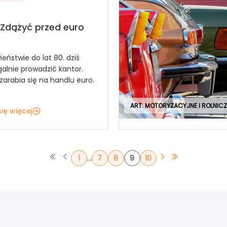
 Zdążyć przed euro
eństwie do lat 80. dziś
alnie prowadzić kantor.
zarabia się na handlu euro.
ART. MOTORYZACYJNE I ROLNICZ
ię więcej
...
1
7
8
9
10