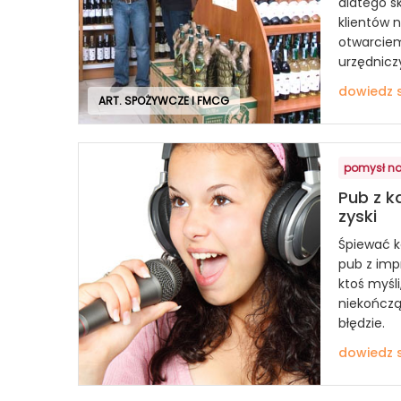
dlatego s
klientów 
otwarciem
urzędniczy
dowiedz s
ART. SPOŻYWCZE I FMCG
pomysł na
Pub z k
zyski
Śpiewać k
pub z impr
ktoś myśli
niekończą
błędzie.
dowiedz s