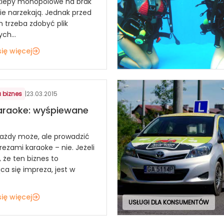
klepy monopolowe na brak
nie narzekają. Jednak przed
 trzeba zdobyć plik
ch...
ię więcej
 biznes
|
23.03.2015
araoke: wyśpiewane
ażdy może, ale prowadzić
ezami karaoke – nie. Jeżeli
, że ten biznes to
ca się impreza, jest w
ię więcej
USŁUGI DLA KONSUMENTÓW