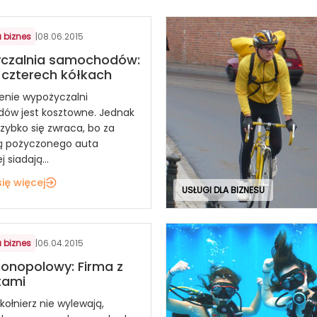
 biznes
|
08.06.2015
czalnia samochodów:
 czterech kółkach
nie wypożyczalni
ów jest kosztowne. Jednak
zybko się zwraca, bo za
ą pożyczonego auta
 siadają...
ię więcej
USŁUGI DLA BIZNESU
 biznes
|
06.04.2015
onopolowy: Firma z
tami
kołnierz nie wylewają,