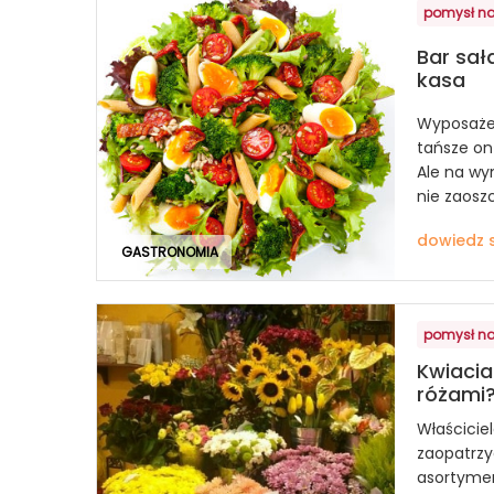
pomysł na
Bar sał
kasa
Wyposażen
tańsze on
Ale na wy
nie zaosz
dowiedz s
GASTRONOMIA
pomysł na
Kwiacia
różami
Właścicie
zaopatrzy
asortymen