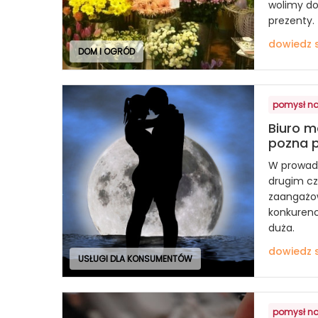
wolimy do
prezenty.
dowiedz s
DOM I OGRÓD
pomysł na
Biuro m
pozna 
W prowadz
drugim cz
zaangażow
konkurenc
duża.
dowiedz s
USŁUGI DLA KONSUMENTÓW
pomysł na