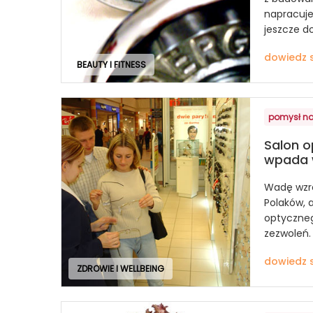
napracuje
jeszcze do
dowiedz s
BEAUTY I FITNESS
pomysł na
Salon o
wpada 
Wadę wzr
Polaków, 
optyczneg
zezwoleń.
dowiedz s
ZDROWIE I WELLBEING