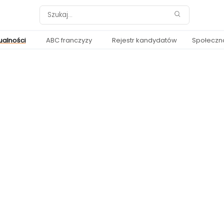
ualności
ABC franczyzy
Rejestr kandydatów
Społeczn