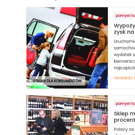
pomysł na
Wypoży
zysk na
Uruchomie
samochod
wydatek s
kierownic
najczęściej
dowiedz s
USŁUGI DLA KONSUMENTÓW
pomysł na
Sklep m
procen
Polacy za 