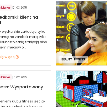
 biznes
|
01.03.2015
ędkarski: klient na
u
y wędkarskie zakładają tylko
Szansę na zarobek mają tylko
ilkunastoletnią tradycją albo
iem mediów o...
ię więcej
BEAUTY I FITNESS
 biznes
|
16.02.2015
tness: Wysportowany
eniem klubu fitness jest jak
iem kondycji – jak się nie