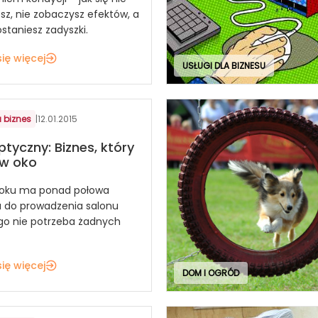
sz, nie zobaczysz efektów, a
staniesz zadyszki.
ię więcej
USŁUGI DLA BIZNESU
 biznes
|
12.01.2015
ptyczny: Biznes, który
w oko
oku ma ponad połowa
a do prowadzenia salonu
o nie potrzeba żadnych
ię więcej
DOM I OGRÓD