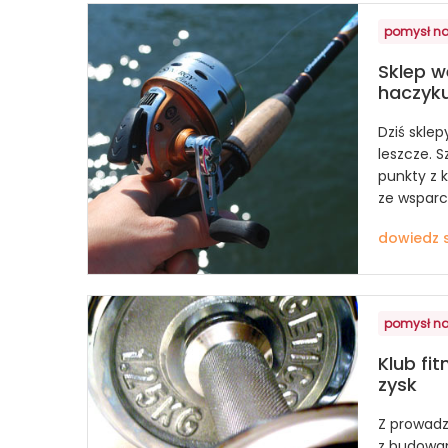
pomysł na
Sklep w
haczyk
Dziś sklep
leszcze. 
punkty z k
ze wsparc
dowiedz s
pomysł na
Klub fi
zysk
Z prowadz
z budowan