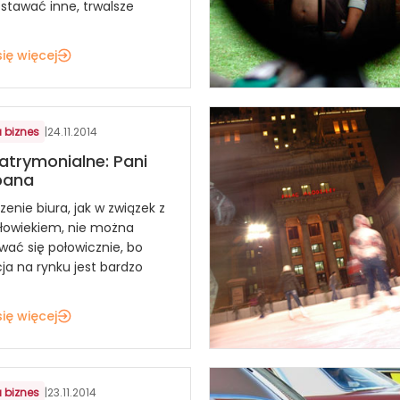
stawać inne, trwalsze
ię więcej
 biznes
|
24.11.2014
atrymonialne: Pani
pana
enie biura, jak w związek z
łowiekiem, nie można
ać się połowicznie, bo
ja na rynku jest bardzo
ię więcej
 biznes
|
23.11.2014