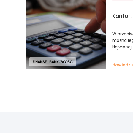
Kantor:
W przeciwi
można leg
Najwięcej 
FINANSE I BANKOWOŚĆ
dowiedz s