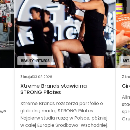
BEAUTY I FITNESS
ART
Z kraju
|
03.08.2026
Z kr
Xtreme Brands stawia na
Cir
STRONG Pilates
Ali
Xtreme Brands rozszerza portfolio o
sta
globalną markę STRONG Pilates.
ów?
spr
Najpierw studia ruszą w Polsce, później
Gru
w całej Europie Środkowo-Wschodniej.