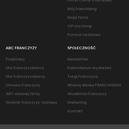
Firma (filmy o biznesie)
Mój franchising
Moja firma
VIP ma firmę
Pomysł na biznes
ABC FRANCZYZY
SPOŁECZNOŚĆ
Podstawy
Newsletter
Dla franczyzobiorcy
Kalendarium wydarzeń
Dla franczyzodawcy
Targi Franczyza
Umowa franczyzy
Własny Biznes FRANCHISING
ABC własnej firmy
Akademia Franczyzy
Słownik franczyzy i biznesu
Marketing
Kontakt