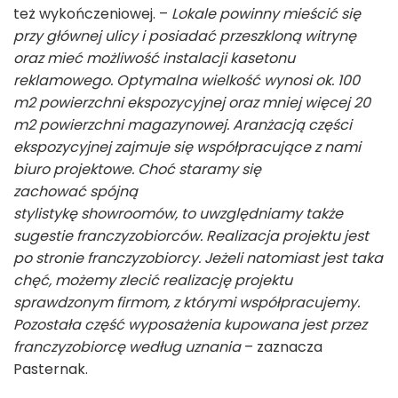
też wykończeniowej.
–
Lokale powinny mieścić się
przy głównej ulicy i posiadać przeszkloną witrynę
oraz mieć możliwość instalacji kasetonu
reklamowego. Optymalna wielkość wynosi ok. 100
m
2
powierzchni ekspozycyjnej oraz mniej więcej 20
m
2
powierzchni magazynowej. Aranżacją części
ekspozycyjnej zajmuje się współpracujące z nami
biuro projektowe. Choć staramy się
zachować spójną
stylistykę showroomów, to uwzględniamy także
sugestie franczyzobiorców. Realizacja projektu jest
po stronie franczyzobiorcy. Jeżeli natomiast jest taka
chęć, możemy zlecić realizację projektu
sprawdzonym firmom, z którymi współpracujemy.
Pozostała część wyposażenia kupowana jest przez
franczyzobiorcę według uznania
–
zaznacza
Pasternak.