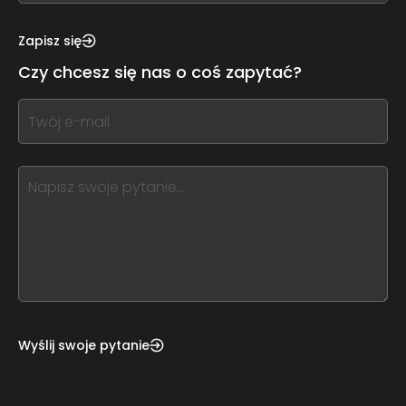
see
this,
Zapisz się
leave
Czy chcesz się nas o coś zapytać?
this
form
If
field
you
blank
see
this,
leave
this
form
field
blank
Wyślij swoje pytanie