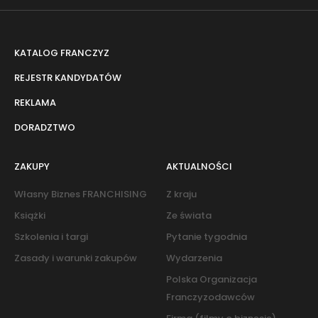
KATALOG FRANCZYZ
REJESTR KANDYDATÓW
REKLAMA
DORADZTWO
ZAKUPY
AKTUALNOŚCI
Własny Biznes FRANCHISING
Z kraju
Książki
Ze świata
Szkolenia i targi
Pytanie tygodnia
Zasady i warunki zakupów
Wydarzenia
Polska Organizacja
Franczyzodawców