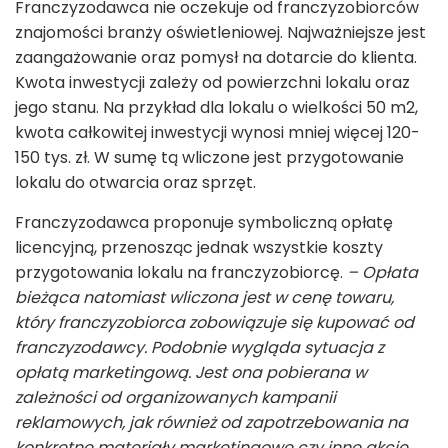
Franczyzodawca nie oczekuje od franczyzobiorców
znajomości branży oświetleniowej. Najważniejsze jest
zaangażowanie oraz pomysł na dotarcie do klienta.
Kwota inwestycji zależy od powierzchni lokalu oraz
jego stanu. Na przykład dla lokalu o wielkości 50 m
2
,
kwota całkowitej inwestycji wynosi mniej więcej 120-
150 tys. zł. W sumę tą wliczone jest przygotowanie
lokalu do otwarcia oraz sprzęt.
Franczyzodawca proponuje symboliczną opłatę
licencyjną, przenosząc jednak wszystkie koszty
przygotowania lokalu na franczyzobiorcę.
– Opłata
bieżąca natomiast wliczona jest w cenę towaru,
który franczyzobiorca zobowiązuje się kupować od
franczyzodawcy. Podobnie wygląda sytuacja z
opłatą marketingową. Jest ona pobierana w
zależności od organizowanych kampanii
reklamowych, jak również od zapotrzebowania na
konkretne materiały marketingowe czy inne akcje