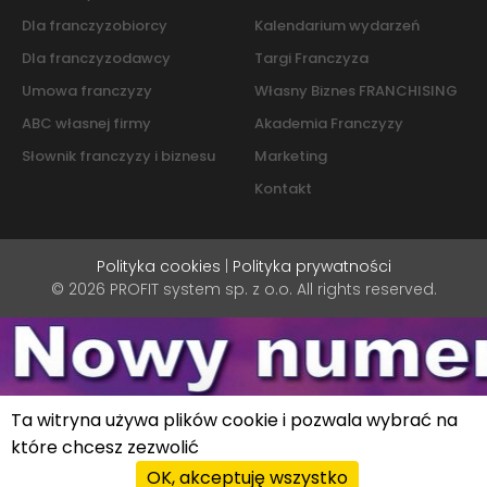
Dla franczyzobiorcy
Kalendarium wydarzeń
Dla franczyzodawcy
Targi Franczyza
Umowa franczyzy
Własny Biznes FRANCHISING
ABC własnej firmy
Akademia Franczyzy
Słownik franczyzy i biznesu
Marketing
Kontakt
Polityka cookies
|
Polityka prywatności
© 2026 PROFIT system sp. z o.o. All rights reserved.
Ta witryna używa plików cookie i pozwala wybrać na
które chcesz zezwolić
OK, akceptuję wszystko