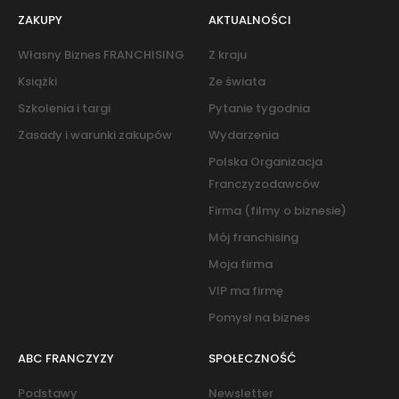
ZAKUPY
AKTUALNOŚCI
Własny Biznes FRANCHISING
Z kraju
Książki
Ze świata
Szkolenia i targi
Pytanie tygodnia
Zasady i warunki zakupów
Wydarzenia
Polska Organizacja
Franczyzodawców
Firma (filmy o biznesie)
Mój franchising
Moja firma
VIP ma firmę
Pomysł na biznes
ABC FRANCZYZY
SPOŁECZNOŚĆ
Podstawy
Newsletter