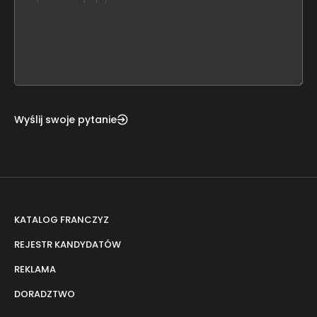
leave
this
form
field
blank
Wyślij swoje pytanie
KATALOG FRANCZYZ
REJESTR KANDYDATÓW
REKLAMA
DORADZTWO