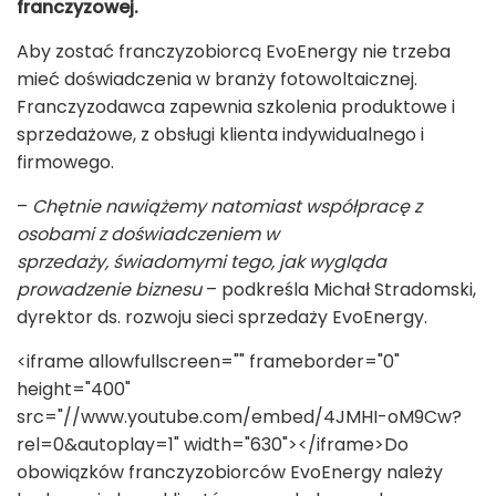
franczyzowej.
Aby zostać franczyzobiorcą EvoEnergy nie trzeba
mieć doświadczenia w branży fotowoltaicznej.
Franczyzodawca zapewnia szkolenia produktowe i
sprzedażowe, z obsługi klienta indywidualnego i
firmowego.
–
Chętnie nawiążemy natomiast współpracę z
osobami z doświadczeniem w
sprzedaży, świadomymi tego, jak wygląda
prowadzenie biznesu
– podkreśla Michał Stradomski,
dyrektor ds. rozwoju sieci sprzedaży EvoEnergy.
<iframe allowfullscreen="" frameborder="0"
height="400"
src="//www.youtube.com/embed/4JMHI-oM9Cw?
rel=0&autoplay=1" width="630"></iframe>Do
obowiązków franczyzobiorców EvoEnergy należy