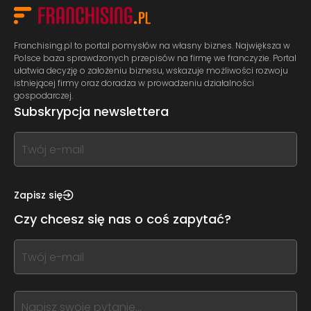
Franchising.pl to portal pomysłów na własny biznes. Największa w
Polsce baza sprawdzonych przepisów na firmę we franczyzie. Portal
ułatwia decyzję o założeniu biznesu, wskazuje możliwości rozwoju
istniejącej firmy oraz doradza w prowadzeniu działalności
gospodarczej.
Subskrypcja newslettera
If
you
see
this,
Zapisz się
leave
Czy chcesz się nas o coś zapytać?
this
form
If
field
you
blank
see
this,