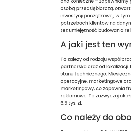
ono konieczne – zapewniamy p
osobą przedsiębiorczą, otwar
inwestycji początkowej, w tym
potrzebach klientów na danym
też umiejętność budowania rela
A jaki jest ten 
To zależy od rodzaju współpra
partnerska oraz od lokalizacji. 
stanu technicznego. Miesięczn
operacyjne, marketingowe ora
marketingowy, co zapewnia fr
reklamowe. To zazwyczaj okoł
6,5 tys. zł.
Co należy do ob