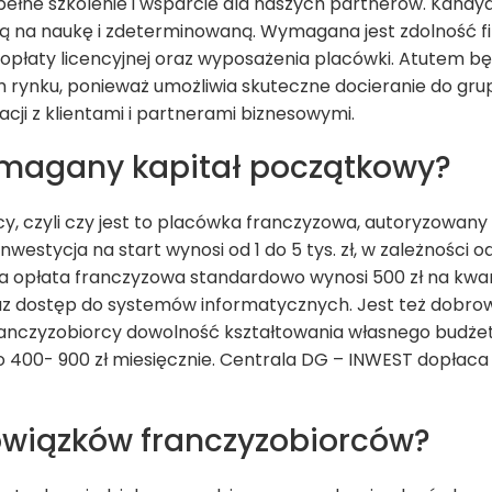
ełne szkolenie i wsparcie dla naszych partnerów. Kandy
tą na naukę i zdeterminowaną. Wymagana jest zdolność 
 opłaty licencyjnej oraz wyposażenia placówki. Atutem bę
 rynku, ponieważ umożliwia skuteczne docieranie do gru
cji z klientami i partnerami biznesowymi.
wymagany kapitał początkowy?
cy, czyli czy jest to placówka franczyzowa, autoryzowan
Inwestycja na start wynosi od 1 do 5 tys. zł, w zależności od 
a opłata franczyzowa standardowo wynosi 500 zł na kwar
z dostęp do systemów informatycznych. Jest też dobrow
anczyzobiorcy dowolność kształtowania własnego budże
o 400- 900 zł miesięcznie. Centrala DG – INWEST dopłac
owiązków franczyzobiorców?