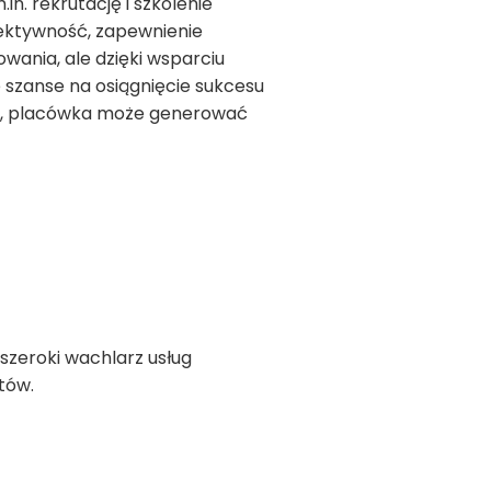
. rekrutację i szkolenie
fektywność, zapewnienie
wania, ale dzięki wsparciu
 szanse na osiągnięcie sukcesu
daży, placówka może generować
szeroki wachlarz usług
htów.