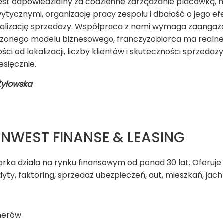
t odpowiedzialny za codzienne zarządzanie placówką, m.in
wytycznymi, organizację pracy zespołu i dbałość o jego e
 realizację sprzedaży. Współpraca z nami wymaga zaangażo
dzonego modelu biznesowego, franczyzobiorca ma realne
ści od lokalizacji, liczby klientów i skuteczności sprze
esięcznie.
Żyłowska
NWEST FINANSE & LEASING
rka działa na rynku finansowym od ponad 30 lat. Oferuje 
edyty, faktoring, sprzedaż ubezpieczeń, aut, mieszkań, jac
nerów