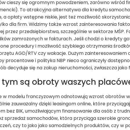
w cieszy się ogromnym powodzeniem, zarówno wśród firm,
umencki). To atrakcyjna alternatywa dla kredytu samoc
, a opłaty wstępne niskie, jest też możliwość skorzystani
lko dla firm. Widzimy także wzrost zainteresowania fakt
ej przez przedsiębiorstwa, szczególnie w sektorze MŚP. 
ków zamrożonych w fakturach. Jeśli chodzi o kredyty go
one procedury i możliwość szybkiego otrzymania środków
przętu AGD/RTV czy wakacje. Dużym zainteresowaniem ci
y procentowe i polityka NBP nieco ograniczyły dostępno
sób decyduje się na zakup nieruchomości, zwłaszcza jako 
z tym są obroty waszych placów
ące w modelu franczyzowym odnotowują wzrost obrotów 
ólnie zauważalny dzięki leasingom online, które przycią
m bez BIK, umożliwiającym finansowanie dla osób z trudni
ż sprzedaż samochodów, która przyciąga szerokie gron
zeń, czy to jako jako samodzielnych produktów, czy w pa