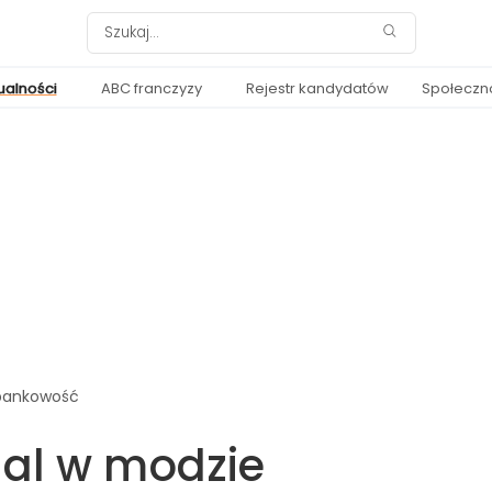
ualności
ABC franczyzy
Rejestr kandydatów
Społeczn
 bankowość
al w modzie