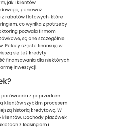
 jak i klientów
hodowego, ponieważ
a z rabatów flotowych, które
oringiem, co wynika z potrzeby
Faktoring pozwala firmom
tówkowe, są one szczególnie
. Polacy często finansują w
eszą się też kredyty
ść finansowania dla niektórych
formę inwestycji.
ek?
w porównaniu z poprzednim
gają klientów szybkim procesem
ejszą historią kredytową. W
o klientów. Dochody placówek
kietach z leasingiem i