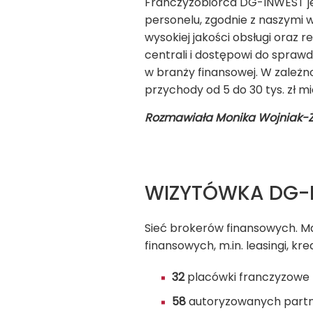
Franczyzobiorca DG-INWEST jes
personelu, zgodnie z naszymi 
wysokiej jakości obsługi oraz
centrali i dostępowi do spraw
w branży finansowej. W zależno
przychody od 5 do 30 tys. zł mi
Rozmawiała Monika Wojniak-
WIZYTÓWKA DG-I
Sieć brokerów finansowych. Ma
finansowych, m.in. leasingi, kr
32
placówki franczyzowe
58
autoryzowanych part