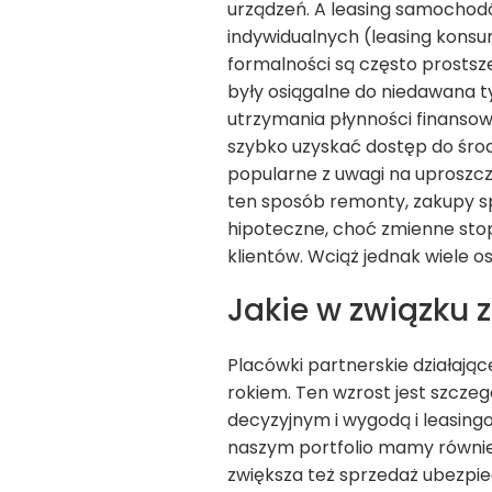
urządzeń. A leasing samochodó
indywidualnych (leasing kons
formalności są często prostsze
były osiągalne do niedawana ty
utrzymania płynności finansow
szybko uzyskać dostęp do środ
popularne z uwagi na uproszcz
ten sposób remonty, zakupy s
hipoteczne, choć zmienne stop
klientów. Wciąż jednak wiele o
Jakie w związku 
Placówki partnerskie działaj
rokiem. Ten wzrost jest szczeg
decyzyjnym i wygodą i leasingo
naszym portfolio mamy równie
zwiększa też sprzedaż ubezpiec