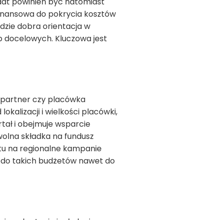
dat powinien być natomiast
finansowa do pokrycia kosztów
dzie dobra orientacja w
p docelowych. Kluczowa jest
y partner czy placówka
lokalizacji i wielkości placówki,
tał i obejmuje wsparcie
olna składka na fundusz
tu na regionalne kampanie
a do takich budżetów nawet do