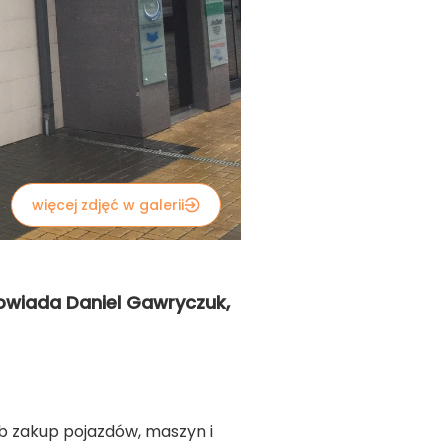
więcej zdjęć w galerii
owiada Daniel Gawryczuk,
ób zakup pojazdów, maszyn i