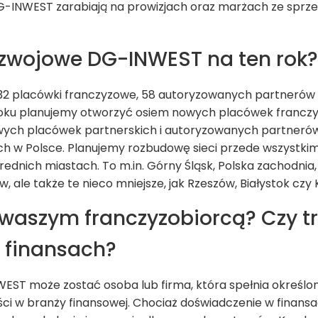
G-INWEST zarabiają na prowizjach oraz marżach ze sprze
ozwojowe DG-INWEST na ten rok?
 32 placówki franczyzowe, 58 autoryzowanych partnerów 
 roku planujemy otworzyć osiem nowych placówek franc
owych placówek partnerskich i autoryzowanych partneró
ych w Polsce. Planujemy rozbudowę sieci przede wszystki
rednich miastach. To m.in. Górny Śląsk, Polska zachodnia, 
ale także te nieco mniejsze, jak Rzeszów, Białystok czy K
 waszym franczyzobiorcą? Czy t
 finansach?
ST może zostać osoba lub firma, która spełnia określon
ci w branży finansowej. Chociaż doświadczenie w finansach