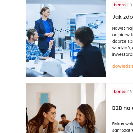
biznes
|
18
Jak zd
Nawet naj
najpierw 
dobrze sp
wiedzieć,
inwestorom
dowiedz s
biznes
|
16
B2B na 
Fiskus wal
samozatr