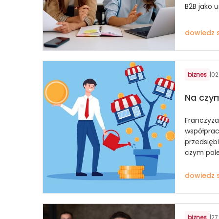
B2B jako 
dowiedz s
biznes
|
02
Na czym
Franczyz
współpracy
przedsięb
czym pol
dowiedz s
biznes
|
27