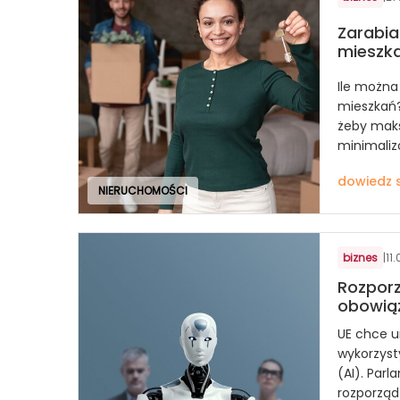
Zarabi
mieszk
Ile można
mieszkań? 
żeby maks
minimaliz
dowiedz s
NIERUCHOMOŚCI
biznes
|
11
Rozporz
obowiąz
UE chce 
wykorzysty
(AI). Parl
rozporządz