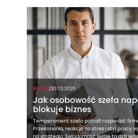
BIZNES
|
30.03.2026
Jak osobowość szefa nap
blokuje biznes
Temperament szefa potrafi rozpędzić firmę
Przekonania, reakcje na stres i styl pracy w
niż strategia. Świadomość siebie to dziś jed