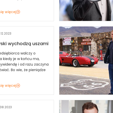
ię więcej
.12.2023
yski wychodzą uszami
edsiębiorca walczy o
a kiedy je w końcu ma,
ywidendę i od razu zaczyna
wiać. Bo wie, że pieniądze
ię więcej
.08.2023