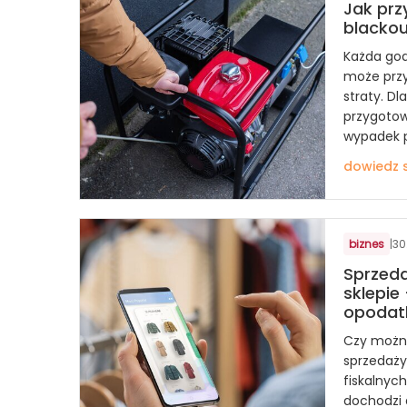
Jak prz
blackou
Każda god
może przy
straty. D
przygotow
wypadek p
dowiedz s
biznes
|
30
Sprzeda
sklepie
opodat
Czy możn
sprzedaży
fiskalnych
dochodzi 