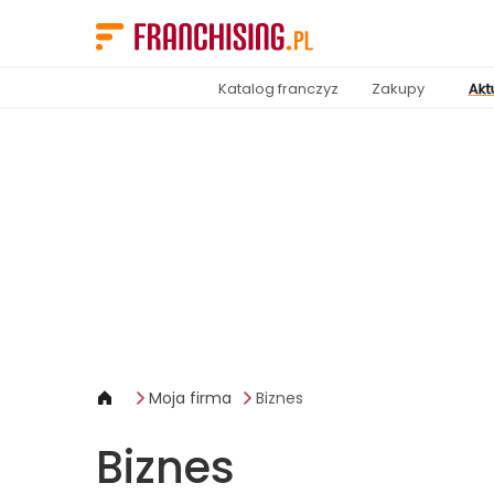
Panel zarządzania plikami cookies
Katalog franczyz
Zakupy
Akt
Moja firma
Biznes
Biznes