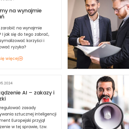
amy na wynajmie
ań
 zarobić na wynajmie
I jak się do tego zabrać,
ymalizować korzyści i
ować ryzyka?
ię więcej
.05.2024
ądzenie AI – zakazy i
ki
uregulować zasady
wania sztucznej inteligencji
ament Europejski przyjął
enie w tej sprawie, tzw.