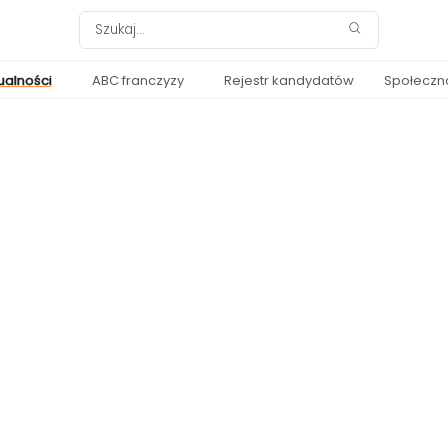
ualności
ABC franczyzy
Rejestr kandydatów
Społeczn