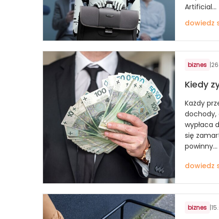
Artificial...
dowiedz s
biznes
|
26
Kiedy z
Każdy prz
dochody, 
wypłaca d
się zamart
powinny...
dowiedz s
biznes
|
15