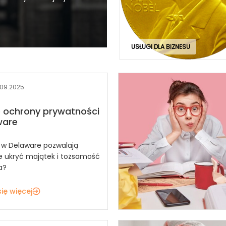
USŁUGI DLA BIZNESU
.09.2025
 ochrony prywatności
ware
i w Delaware pozwalają
e ukryć majątek i tożsamość
a?
ię więcej