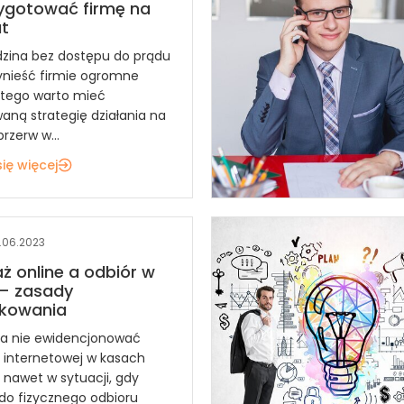
ygotować firmę na
t
zina bez dostępu do prądu
nieść firmie ogromne
latego warto mieć
aną strategię działania na
rzerw w...
ię więcej
.06.2023
ż online a odbiór w
 – zasady
kowania
a nie ewidencjonować
 internetowej w kasach
 nawet w sytuacji, gdy
do fizycznego odbioru