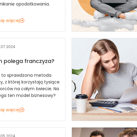
unikanie opodatkowania.
ię więcej
.07.2024
 polega franczyza?
a to sprawdzona metoda
, z której korzystają tysiące
iorców na całym świecie. Na
ega ten model biznesowy?
ię więcej
.05.2024