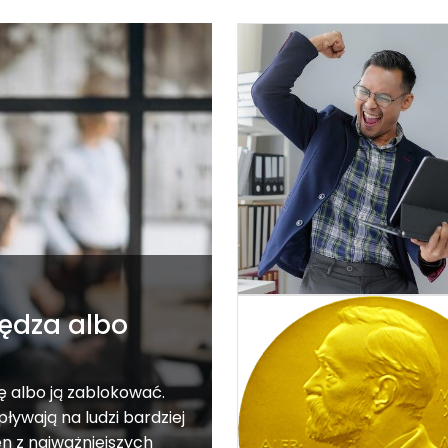
ędza albo
 albo ją zablokować.
pływają na ludzi bardziej
en z najważniejszych