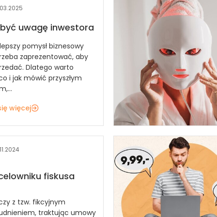
.03.2025
obyć uwagę inwestora
lepszy pomysł biznesowy
trzeba zaprezentować, aby
rzedać. Dlatego warto
 co i jak mówić przyszłym
,...
ię więcej
.11.2024
celowniku fiskusa
czy z tzw. fikcyjnym
udnieniem, traktując umowy