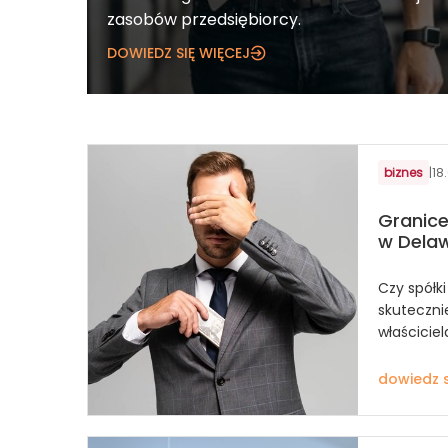
zasobów przedsiębiorcy.
DOWIEDZ SIĘ WIĘCEJ
biznes
|
18
Granice
w Dela
Czy spółk
skuteczni
właściciel
dowiedz s