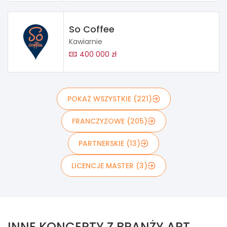
So Coffee
Kawiarnie
400 000 zł
POKAŻ WSZYSTKIE (221)
FRANCZYZOWE (205)
PARTNERSKIE (13)
LICENCJE MASTER (3)
INNE KONCEPTY Z BRANŻY ART.