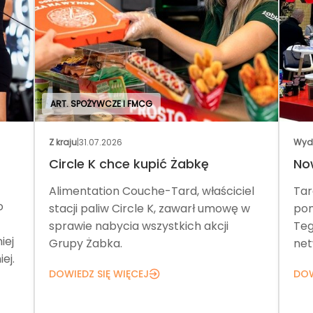
ART. SPOŻYWCZE I FMCG
Z kraju
|
31.07.2026
Wyd
Circle K chce kupić Żabkę
No
Alimentation Couche-Tard, właściciel
Tar
o
stacji paliw Circle K, zawarł umowę w
pom
sprawie nabycia wszystkich akcji
Teg
iej
Grupy Żabka.
net
ej.
DOWIEDZ SIĘ WIĘCEJ
DOW