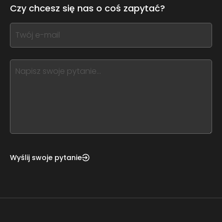
leave
Czy chcesz się nas o coś zapytać?
this
form
If
field
you
blank
see
this,
leave
this
form
field
blank
Wyślij swoje pytanie