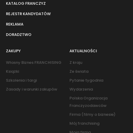
KATALOG FRANCZYZ
REJESTR KANDYDATÓW
REKLAMA
DORADZTWO
ZAKUPY
AKTUALNOŚCI
Własny Biznes FRANCHISING
Z kraju
Książki
Ze świata
Szkolenia i targi
Pytanie tygodnia
Zasady i warunki zakupów
Wydarzenia
Polska Organizacja
Franczyzodawców
Firma (filmy o biznesie)
Mój franchising
Moja firma