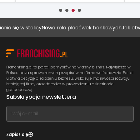
 w stolicy
Nowa rola placówek bankowych
Jak otworzyć g
Franchising.pl to portal pomysłów na własny biznes. Największa w
Polsce baza sprawdzonych przepisów na firmę we franczyzie. Portal
ułatwia decyzję o założeniu biznesu, wskazuje możliwości rozwoju
istniejącej firmy oraz doradza w prowadzeniu działalności
gospodarczej.
Subskrypcja newslettera
If
you
see
this,
Zapisz się