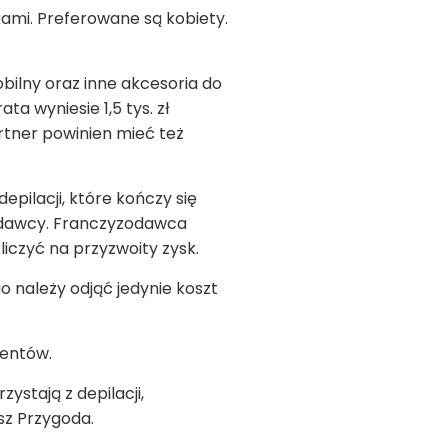
kami. Preferowane są kobiety.
obilny oraz inne akcesoria do
ta wyniesie 1,5 tys. zł
rtner powinien mieć też
epilacji, które kończy się
zodawcy. Franczyzodawca
iczyć na przyzwoity zysk.
go należy odjąć jedynie koszt
ientów.
ystają z depilacji,
sz Przygoda.