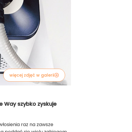
więcej zdjęć w galerii
he Way szybko zyskuje
włosienia raz na zawsze
ba poddać się wielu zabiegom