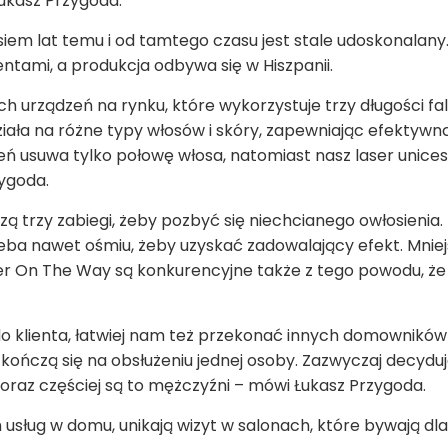
Łukasz Przygoda.
siem lat temu i od tamtego czasu jest stale udoskonalany
tami, a produkcja odbywa się w Hiszpanii.
ch urządzeń na rynku, które wykorzystuje trzy długości fa
ziała na różne typy włosów i skóry, zapewniając efektywną
 usuwa tylko połowę włosa, natomiast nasz laser unices
ygoda.
zą trzy zabiegi, żeby pozbyć się niechcianego owłosienia
ba nawet ośmiu, żeby uzyskać zadowalający efekt. Mniejs
Laser On The Way są konkurencyjne także z tego powodu, ż
 do klienta, łatwiej nam też przekonać innych domownik
e kończą się na obsłużeniu jednej osoby. Zazwyczaj decyduj
raz częściej są to mężczyźni – mówi Łukasz Przygoda.
h usług w domu, unikają wizyt w salonach, które bywają dla