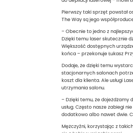
do depilacji laserowej – mówi 
Pierwszy taki sprzęt powstał o
The Way są jego współproducen
– Obecnie to jedno z najlepszy
Dzięki temu laser skutecznie d
Większość dostępnych urządzeń
końca – przekonuje Łukasz Prz
Dodaje, że dzięki temu wystarc
stacjonarnych salonach potrze
koszt dla klienta. Ale usługi 
utrzymania salonu.
– Dzięki temu, że dojeżdżamy
usług. Często nasze zabiegi ni
dodatkowo albo nawet dwie. Co
Mężczyźni, korzystając z takic