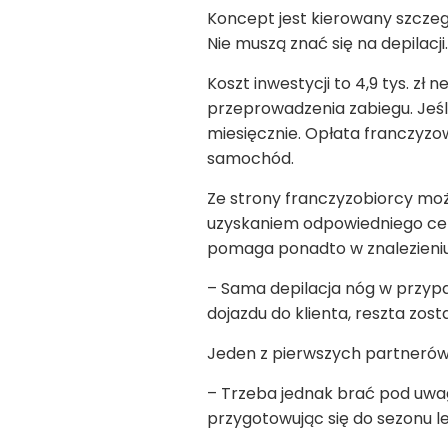
Koncept jest kierowany szczeg
Nie muszą znać się na depilacji.
Koszt inwestycji to 4,9 tys. z
przeprowadzenia zabiegu. Jeśli 
miesięcznie. Opłata franczyzow
samochód.
Ze strony franczyzobiorcy może 
uzyskaniem odpowiedniego cert
pomaga ponadto w znalezieniu k
– Sama depilacja nóg w przypadk
dojazdu do klienta, reszta zos
Jeden z pierwszych partnerów 
– Trzeba jednak brać pod uwagę,
przygotowując się do sezonu l