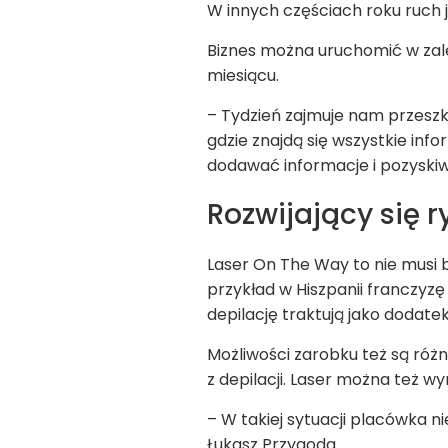
W innych częściach roku ruch j
Biznes można uruchomić w zal
miesiącu.
– Tydzień zajmuje nam przeszko
gdzie znajdą się wszystkie in
dodawać informacje i pozyskiw
Rozwijający się r
Laser On The Way to nie musi b
przykład w Hiszpanii franczyzę
depilację traktują jako dodate
Możliwości zarobku też są różn
z depilacji. Laser można też
– W takiej sytuacji placówka n
Łukasz Przygoda.