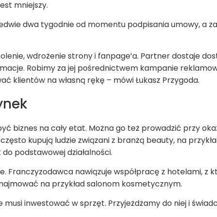
est mniejszy.
edwie dwa tygodnie od momentu podpisania umowy, a za
lenie, wdrożenie strony i fanpage’a. Partner dostaje dos
formacje. Robimy za jej pośrednictwem kampanie reklamo
ać klientów na własną rękę – mówi Łukasz Przygoda.
ynek
yć biznes na cały etat. Można go też prowadzić przy okazj
 często kupują ludzie związani z branżą beauty, na przykła
k do podstawowej działalności.
e. Franczyzodawca nawiązuje współpracę z hotelami, z któ
 wynajmować na przykład salonom kosmetycznym.
ie musi inwestować w sprzęt. Przyjeżdżamy do niej i świa