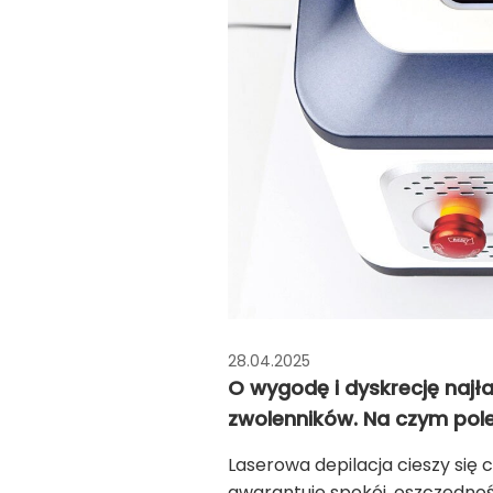
28.04.2025
O wygodę i dyskrecję najł
zwolenników. Na czym pol
Laserowa depilacja cieszy się 
gwarantuje spokój, oszczędnoś