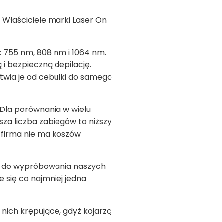
. Właściciele marki Laser On
l: 755 nm, 808 nm i 1064 nm.
 i bezpieczną depilację.
twia je od cebulki do samego
. Dla porównania w wielu
za liczba zabiegów to niższy
e firma nie ma koszów
ów do wypróbowania naszych
e się co najmniej jedna
 nich krępujące, gdyż kojarzą