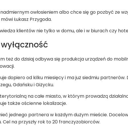
z nadmiernym owłosieniem albo chce się go pozbyć ze wz
 mówi Łukasz Przygoda.
edza klientów nie tylko w domu, ale i w biurach czy hote
 wyłączność
am też do dzisiaj odbywa się produkcja urządzeń do mobi
łowacji.
je dopiero od kilku miesięcy i ma już siedmiu partnerów. 
brzegu, Gdańsku i Giżycku.
erytorialną na całe miasto, w którym prowadzą działalnoś
je także ościenne lokalizacje.
mieć jednego partnera w każdym dużym mieście. Docelow
 Cel na przyszły rok to 20 franczyzobiorców.