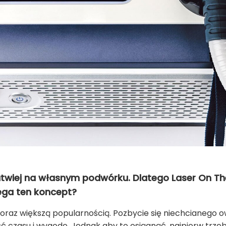
atwiej na własnym podwórku. Dlatego Laser On T
ega ten koncept?
coraz większą popularnością. Pozbycie się niechcianego o
ć czasu i wygodę. Jednak aby to osiągnąć, najpierw trze