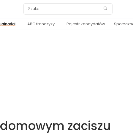
ualności
ABC franczyzy
Rejestr kandydatów
Społeczn
w domowym zaciszu