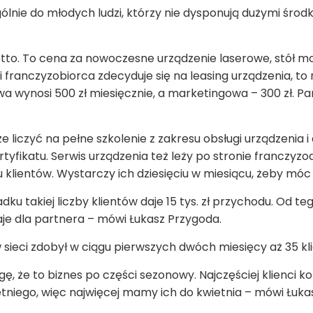
ólnie do młodych ludzi, którzy nie dysponują dużymi środ
ł netto. To cena za nowoczesne urządzenie laserowe, stół m
franczyzobiorca zdecyduje się na leasing urządzenia, to ra
a wynosi 500 zł miesięcznie, a marketingowa – 300 zł. Pa
liczyć na pełne szkolenie z zakresu obsługi urządzenia i d
yfikatu. Serwis urządzenia też leży po stronie franczy
lientów. Wystarczy ich dziesięciu w miesiącu, żeby móc l
u takiej liczby klientów daje 15 tys. zł przychodu. Od te
taje dla partnera – mówi Łukasz Przygoda.
sieci zdobył w ciągu pierwszych dwóch miesięcy aż 35 kl
 że to biznes po części sezonowy. Najczęściej klienci korz
etniego, więc najwięcej mamy ich do kwietnia – mówi Łuka