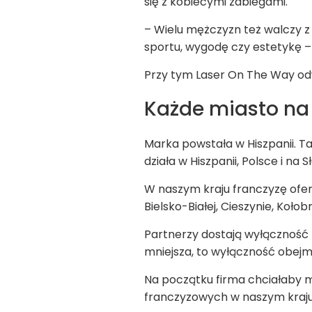
się z kobiecymi zabiegami.
– Wielu mężczyzn też walczy 
sportu, wygodę czy estetykę –
Przy tym Laser On The Way odwi
Każde miasto na
Marka powstała w Hiszpanii. T
działa w Hiszpanii, Polsce i na S
W naszym kraju franczyzę oferu
Bielsko-Białej, Cieszynie, Koło
Partnerzy dostają wyłączność t
mniejsza, to wyłączność obejmu
Na początku firma chciałaby 
franczyzowych w naszym kraju.