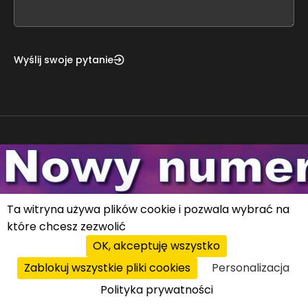
field
blank
Wyślij swoje pytanie
KATALOG FRANCZYZ
REJESTR KANDYDATÓW
REKLAMA
Ta witryna używa plików cookie i pozwala wybrać na
które chcesz zezwolić
DORADZTWO
OK, akceptuję wszystko
Zablokuj wszystkie pliki cookies
Personalizacja
ZAKUPY
AKTUALNOŚCI
Polityka prywatności
Własny Biznes FRANCHISING
Z kraju