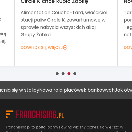
chce kupić Żabkę
Nowa formuła Targ
on Couche-Tard, właściciel
Targi Franczyza od pon
iw Circle K, zawarł umowę w
pomagają znaleźć pomy
bycia wszystkich akcji
Tegoroczna edycja sta
ka.
networking, wykłady i S
Ę WIĘCEJ
DOWIEDZ SIĘ WIĘCEJ
stolicy
Nowa rola placówek bankowych
Jak otworzyć gabi
Franchising.pl to portal pomysłów na własny biznes. Największa w