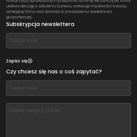
Polsce baza sprawdzonych przepisów na firmę we franczyzie. Portal
ułatwia decyzję o założeniu biznesu, wskazuje możliwości rozwoju
istniejącej firmy oraz doradza w prowadzeniu działalności
gospodarczej.
Subskrypcja newslettera
If
you
see
this,
Zapisz się
leave
Czy chcesz się nas o coś zapytać?
this
form
If
field
you
blank
see
this,
leave
this
form