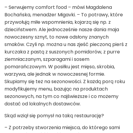
– Serwujemy comfort food – mówi Magdalena
Bochańska, menadżer Migavki. – To potrawy, które
przywołują miłe wspomnienia, kojarzą się np. z
dzieciństwem. Ale jednocześnie nasze dania maja
nowoczesny sznyt, to nowe odsłony znanych
smaków. Czyli np. można u nas zjeść pieczoną pierś z
kurczaka z pastą z suszonych pomidorów, z purre
ziemniaczanym, szparagami i sosem
pomarańczowym. W posiłku jest mięso, skrobia,
warzywa, ale jednak w nowoczesnej formie.
Skupiamy się też na sezonowości. Z każdą porą roku
modyfikujemy menu, bazując na produktach
sezonowych, na tym co najświeższe i co możemy
dostać od lokalnych dostawców.
Skąd wziął się pomysł na taką restaurację?
– Z potrzeby stworzenia miejsca, do którego sami