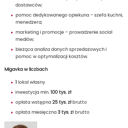
dostawców;
pomoc dedykowanego opiekuna – szefa kuchni,
menedżera;
marketing i promocje – prowadzenie social
mediów;
bieżąca analiza danych sprzedażowych i
pomoc w optymalizacji kosztów.
Migavka w liczbach
1
lokal własny
inwestycja min.
100 tys. zł
opłata wstępna
25 tys. zł
brutto
opłata miesięczna
3 tys. z
ł brutto