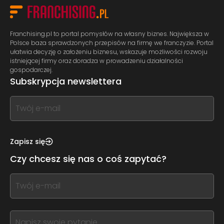
Franchising.pl to portal pomysłów na własny biznes. Największa w
Polsce baza sprawdzonych przepisów na firmę we franczyzie. Portal
ułatwia decyzję o założeniu biznesu, wskazuje możliwości rozwoju
istniejącej firmy oraz doradza w prowadzeniu działalności
gospodarczej.
Subskrypcja newslettera
If
you
see
this,
Zapisz się
leave
Czy chcesz się nas o coś zapytać?
this
form
If
field
you
blank
see
this,