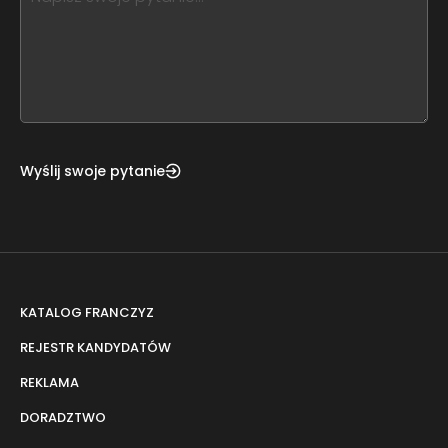
leave
this
form
field
blank
Wyślij swoje pytanie
KATALOG FRANCZYZ
REJESTR KANDYDATÓW
REKLAMA
DORADZTWO