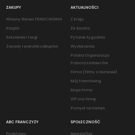
ZAKUPY
AKTUALNOŚCI
Własny Biznes FRANCHISING
Z kraju
Książki
Ze świata
Szkolenia i targi
Pytanie tygodnia
Zasady i warunki zakupów
Wydarzenia
Polska Organizacja
Franczyzodawców
Firma (filmy o biznesie)
Mój franchising
Moja firma
VIP ma firmę
Pomysł na biznes
ABC FRANCZYZY
SPOŁECZNOŚĆ
Podstawy
Newsletter