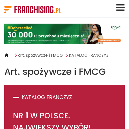
Panel zarządzania plikami cookies
art. spożywcze i FMCG
KATALOG FRANCZYZ
Art. spożywcze i FMCG
KATALOG FRANCZYZ
NR
1
W POLSCE.
NAJWIĘKSZY WYBÓR!