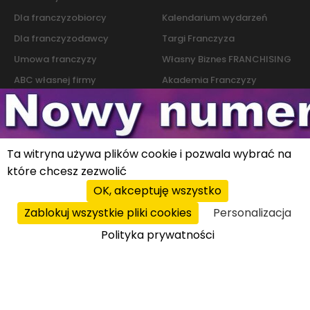
Dla franczyzobiorcy
Kalendarium wydarzeń
Dla franczyzodawcy
Targi Franczyza
Umowa franczyzy
Własny Biznes FRANCHISING
ABC własnej firmy
Akademia Franczyzy
Słownik franczyzy i biznesu
Marketing
Kontakt
Ta witryna używa plików cookie i pozwala wybrać na
które chcesz zezwolić
Polityka cookies
|
Polityka prywatności
© 2026 PROFIT system sp. z o.o. All rights reserved.
OK, akceptuję wszystko
Zablokuj wszystkie pliki cookies
Personalizacja
Polityka prywatności