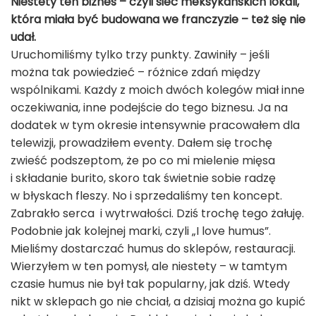
Niestety ten biznes – czyli sieć meksykańskich lokali,
która miała być budowana we franczyzie – też się nie
udał.
Uruchomiliśmy tylko trzy punkty. Zawiniły – jeśli
można tak powiedzieć – różnice zdań między
wspólnikami. Każdy z moich dwóch kolegów miał inne
oczekiwania, inne podejście do tego biznesu. Ja na
dodatek w tym okresie intensywnie pracowałem dla
telewizji, prowadziłem eventy. Dałem się trochę
zwieść podszeptom, że po co mi mielenie mięsa
i składanie burito, skoro tak świetnie sobie radzę
w błyskach fleszy. No i sprzedaliśmy ten koncept.
Zabrakło serca i wytrwałości. Dziś trochę tego żałuję.
Podobnie jak kolejnej marki, czyli „I love humus”.
Mieliśmy dostarczać humus do sklepów, restauracji.
Wierzyłem w ten pomysł, ale niestety – w tamtym
czasie humus nie był tak popularny, jak dziś. Wtedy
nikt w sklepach go nie chciał, a dzisiaj można go kupić