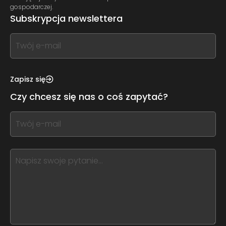
gospodarczej.
Subskrypcja newslettera
If
you
see
this,
Zapisz się
leave
Czy chcesz się nas o coś zapytać?
this
form
If
field
you
blank
see
this,
leave
this
form
field
blank