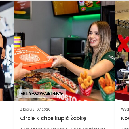
ART. SPOŻYWCZE I FMCG
Z kraju
|
31.07.2026
Wyd
Circle K chce kupić Żabkę
No