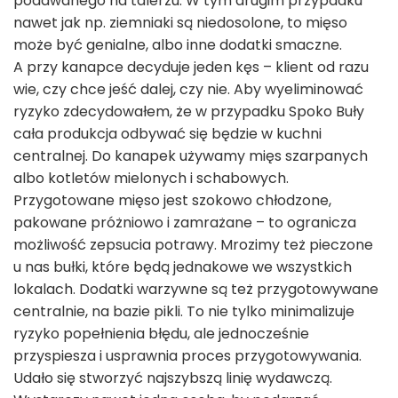
podawanego na talerzu. W tym drugim przypadku
nawet jak np. ziemniaki są niedosolone, to mięso
może być genialne, albo inne dodatki smaczne.
A przy kanapce decyduje jeden kęs – klient od razu
wie, czy chce jeść dalej, czy nie. Aby wyeliminować
ryzyko zdecydowałem, że w przypadku Spoko Buły
cała produkcja odbywać się będzie w kuchni
centralnej. Do kanapek używamy mięs szarpanych
albo kotletów mielonych i schabowych.
Przygotowane mięso jest szokowo chłodzone,
pakowane próżniowo i zamrażane – to ogranicza
możliwość zepsucia potrawy. Mrozimy też pieczone
u nas bułki, które będą jednakowe we wszystkich
lokalach. Dodatki warzywne są też przygotowywane
centralnie, na bazie pikli. To nie tylko minimalizuje
ryzyko popełnienia błędu, ale jednocześnie
przyspiesza i usprawnia proces przygotowywania.
Udało się stworzyć najszybszą linię wydawczą.