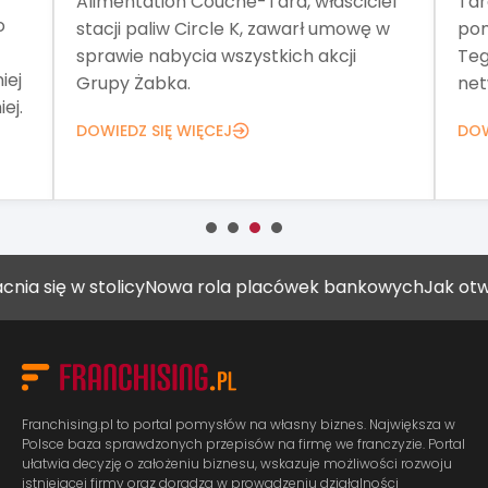
Alimentation Couche-Tard, właściciel
Tar
o
stacji paliw Circle K, zawarł umowę w
pom
sprawie nabycia wszystkich akcji
Teg
iej
Grupy Żabka.
net
ej.
DOWIEDZ SIĘ WIĘCEJ
DOW
 w stolicy
Nowa rola placówek bankowych
Jak otworzyć g
Franchising.pl to portal pomysłów na własny biznes. Największa w
Polsce baza sprawdzonych przepisów na firmę we franczyzie. Portal
ułatwia decyzję o założeniu biznesu, wskazuje możliwości rozwoju
istniejącej firmy oraz doradza w prowadzeniu działalności