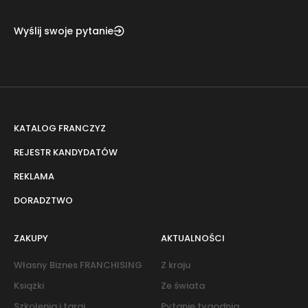
Wyślij swoje pytanie
KATALOG FRANCZYZ
REJESTR KANDYDATÓW
REKLAMA
DORADZTWO
ZAKUPY
AKTUALNOŚCI
Własny Biznes FRANCHISING
Z kraju
Książki
Ze świata
Szkolenia i targi
Pytanie tygodnia