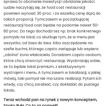
sprawa to obcinanie inwestycji i obniżanie jakości.
Ludzie naczytają się, że food cost restauracji
powinien wynosić 30 proc. i za wszelką cenę dążą do
takich proporcji. Tymczasem w początkującej
restauracji food cost będzie na poziomie nawet 50-
60 proc. Do tego dochodzi też np. brak konkretnego
pomysłu na lokal, co skutkuje tym, że w menu jest
wszystko, od Sasa do lasa. Albo oszczędzanie na
szefie kuchni, którego często zastępuje lub wspiera
„zdolna” żona właściciela. Doradzam często osobom,
które chcą otworzyć restaurację. Wyobrażają sobie,
że to będzie lokal premium, z ekskluzywnym
wystrojem i menu. A tymczasem w lokalizacji, o jakiej
mówią, taki pomysł nie ma szans realizacji. Pytam ich
wtedy, czy chcą zarabiać, czy dokładać do pustego
lokalu.
Teraz wchodzi pan na rynek z nowym konceptem,
Spoko Buła. Co to za pomysł?