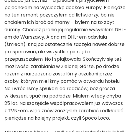
opłacać już czynsz – a ja sobie z przyjacielem
pojechałem na wycieczkę dookoła Europy. Pieniądze
na ten remont pożyczyłem od lichwiarzy, bo nie
chciałem ich brać od mamy – byłem na to zbyt
dumny. Chociaż pranie jej regularnie wysyłałem DHL-
em do Warszawy. A ona mi DHL-em odsyłała
(śmiech). Knajpa ostatecznie zaczęła nawet dobrze
prosperować, ale wszystkie pieniądze
przepuszczałem. No i splajtowała. Skończyły się też
możliwości zarabiania w Zielonej Górze, po drodze
razem z narzeczoną zostaliśmy oszukani przez
osoby, którym mieliśmy pomóc w otwarciu hotelu.
No i wróciliśmy spłukani do rodziców, bez grosza
w kieszeni, spać na podłodze. Miałem wtedy chyba
25 lat. Na szczęście współpracowałem już wówczas
z TVN-em, więc znów zacząłem zarabiać i odkładać
pieniądze na kolejny projekt, czyli Spoco Loco.