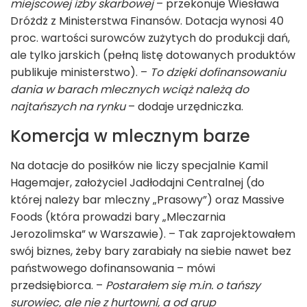
miejscowej izby skarbowej
– przekonuje Wiesława
Dróżdż z Ministerstwa Finansów. Dotacja wynosi 40
proc. wartości surowców zużytych do produkcji dań,
ale tylko jarskich (pełną listę dotowanych produktów
publikuje ministerstwo). –
To dzięki dofinansowaniu
dania w barach mlecznych wciąż należą do
najtańszych na rynku
– dodaje urzędniczka.
Komercja w mlecznym barze
Na dotacje do posiłków nie liczy specjalnie Kamil
Hagemajer, założyciel Jadłodajni Centralnej (do
której należy bar mleczny „Prasowy”) oraz Massive
Foods (która prowadzi bary „Mleczarnia
Jerozolimska” w Warszawie). – Tak zaprojektowałem
swój biznes, żeby bary zarabiały na siebie nawet bez
państwowego dofinansowania – mówi
przedsiębiorca. –
Postarałem się m.in. o tańszy
surowiec, ale nie z hurtowni, a od grup