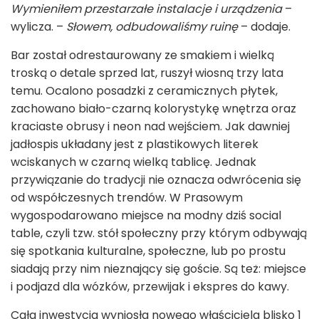
Wymieniłem przestarzałe instalacje i urządzenia
–
wylicza. –
Słowem, odbudowaliśmy ruinę
– dodaje.
Bar został odrestaurowany ze smakiem i wielką
troską o detale sprzed lat, ruszył wiosną trzy lata
temu. Ocalono posadzki z ceramicznych płytek,
zachowano biało-czarną kolorystykę wnętrza oraz
kraciaste obrusy i neon nad wejściem. Jak dawniej
jadłospis układany jest z plastikowych literek
wciskanych w czarną wielką tablicę. Jednak
przywiązanie do tradycji nie oznacza odwrócenia się
od współczesnych trendów. W Prasowym
wygospodarowano miejsce na modny dziś social
table, czyli tzw. stół społeczny przy którym odbywają
się spotkania kulturalne, społeczne, lub po prostu
siadają przy nim nieznający się goście. Są też: miejsce
i podjazd dla wózków, przewijak i ekspres do kawy.
Cała inwestycja wyniosła nowego właściciela blisko 1