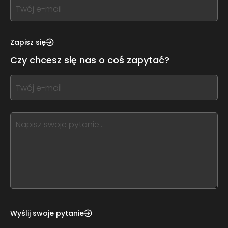
If
you
see
this,
Zapisz się
leave
Czy chcesz się nas o coś zapytać?
this
form
If
field
you
blank
see
this,
leave
this
form
field
blank
Wyślij swoje pytanie