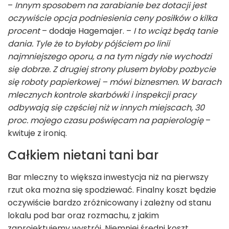
–
Innym sposobem na zarabianie bez dotacji jest
oczywiście opcja podniesienia ceny posiłków o kilka
procent
– dodaje Hagemajer. –
I to wciąż będą tanie
dania. Tyle że to byłoby pójściem po linii
najmniejszego oporu, a na tym nigdy nie wychodzi
się dobrze. Z drugiej strony plusem byłoby pozbycie
się roboty papierkowej – mówi biznesmen. W barach
mlecznych kontrole skarbówki i inspekcji pracy
odbywają się częściej niż w innych miejscach, 30
proc. mojego czasu poświęcam na papierologię
–
kwituje z ironią.
Całkiem nietani tani bar
Bar mleczny to większa inwestycja niż na pierwszy
rzut oka można się spodziewać. Finalny koszt będzie
oczywiście bardzo zróżnicowany i zależny od stanu
lokalu pod bar oraz rozmachu, z jakim
zaprojektujemy wystrój. Niemniej średni koszt