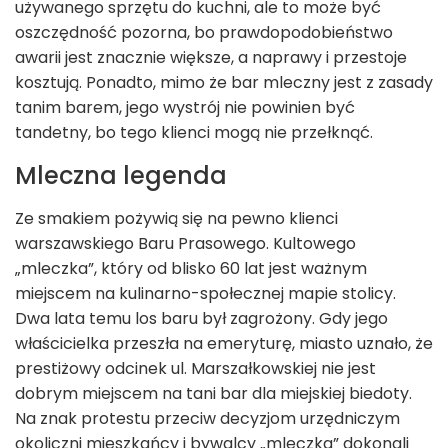
używanego sprzętu do kuchni, ale to może być
oszczędność pozorna, bo prawdopodobieństwo
awarii jest znacznie większe, a naprawy i przestoje
kosztują. Ponadto, mimo że bar mleczny jest z zasady
tanim barem, jego wystrój nie powinien być
tandetny, bo tego klienci mogą nie przełknąć.
Mleczna legenda
Ze smakiem pożywią się na pewno klienci
warszawskiego Baru Prasowego. Kultowego
„mleczka”, który od blisko 60 lat jest ważnym
miejscem na kulinarno-społecznej mapie stolicy.
Dwa lata temu los baru był zagrożony. Gdy jego
właścicielka przeszła na emeryturę, miasto uznało, że
prestiżowy odcinek ul. Marszałkowskiej nie jest
dobrym miejscem na tani bar dla miejskiej biedoty.
Na znak protestu przeciw decyzjom urzędniczym
okoliczni mieszkańcy i bywalcy „mleczka” dokonali