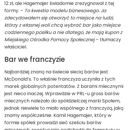
12 zł, ale Hagemajer świadomie zrezygnował z tej
formy. –
To kwestia modelu biznesowego. Ja
zdecydowałem się otworzyć to miejsce na ludzi,
którzy z własnej woli chcą wybrać bar jako miejsce
codziennego posiłku a nie dlatego, że mają kupon z
Miejskiego Ośrodka Pomocy Społecznej
– tłumaczy
właściciel.
Bar we franczyzie
Najbardziej znaną na świecie siecią barów jest
McDonald’s. To właśnie franczyza uczyniła z tych
marek globalnych potentatów. Z barami mlecznymi
jest nieco inaczej. Wprawdzie w PRL-u gross barów
mlecznych należało do spółdzielczej marki Społem,
jednak niewiele to miało wspólnego z franczyzą, jaką
znamy współcześnie. Kamil Hagemajer, który w
formie spółek prowadzi sieć sześciu barów
mlecznych, sceptycznie podchodzi do franczyzy w