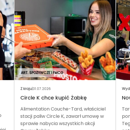
ART. SPOŻYWCZE I FMCG
Z kraju
|
31.07.2026
Wyd
Circle K chce kupić Żabkę
No
Alimentation Couche-Tard, właściciel
Tar
o
stacji paliw Circle K, zawarł umowę w
pom
sprawie nabycia wszystkich akcji
Teg
iej