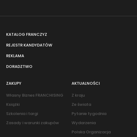
KATALOG FRANCZYZ
REJESTR KANDYDATÓW
REKLAMA
DORADZTWO
ZAKUPY
AKTUALNOŚCI
Własny Biznes FRANCHISING
Z kraju
Książki
Ze świata
Szkolenia i targi
Pytanie tygodnia
Zasady i warunki zakupów
Wydarzenia
Polska Organizacja