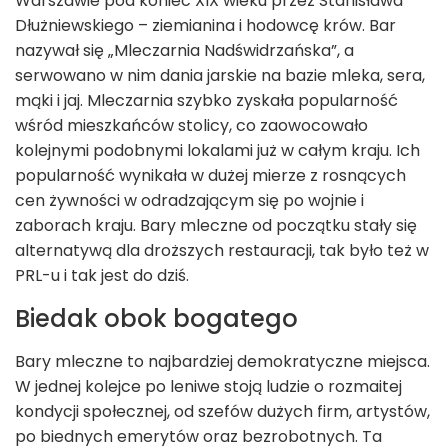
Warszawie pod koniec XIX wieku przez Stanisława
Dłużniewskiego – ziemianina i hodowcę krów. Bar
nazywał się „Mleczarnia Nadświdrzańska”, a
serwowano w nim dania jarskie na bazie mleka, sera,
mąki i jaj. Mleczarnia szybko zyskała popularność
wśród mieszkańców stolicy, co zaowocowało
kolejnymi podobnymi lokalami już w całym kraju. Ich
popularność wynikała w dużej mierze z rosnących
cen żywności w odradzającym się po wojnie i
zaborach kraju. Bary mleczne od początku stały się
alternatywą dla droższych restauracji, tak było też w
PRL-u i tak jest do dziś.
Biedak obok bogatego
Bary mleczne to najbardziej demokratyczne miejsca.
W jednej kolejce po leniwe stoją ludzie o rozmaitej
kondycji społecznej, od szefów dużych firm, artystów,
po biednych emerytów oraz bezrobotnych. Ta