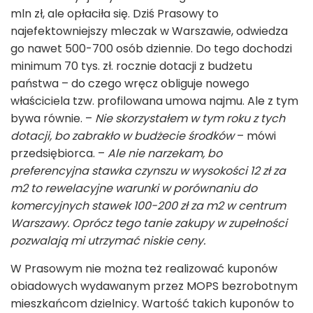
mln zł, ale opłaciła się. Dziś Prasowy to
najefektowniejszy mleczak w Warszawie, odwiedza
go nawet 500-700 osób dziennie. Do tego dochodzi
minimum 70 tys. zł. rocznie dotacji z budżetu
państwa – do czego wręcz obliguje nowego
właściciela tzw. profilowana umowa najmu. Ale z tym
bywa równie. –
Nie skorzystałem w tym roku z tych
dotacji, bo zabrakło w budżecie środków
– mówi
przedsiębiorca. –
Ale nie narzekam, bo
preferencyjna stawka czynszu w wysokości 12 zł za
m2 to rewelacyjne warunki w porównaniu do
komercyjnych stawek 100-200 zł za m
2
w centrum
Warszawy. Oprócz tego tanie zakupy w zupełności
pozwalają mi utrzymać niskie ceny.
W Prasowym nie można też realizować kuponów
obiadowych wydawanym przez MOPS bezrobotnym
mieszkańcom dzielnicy. Wartość takich kuponów to