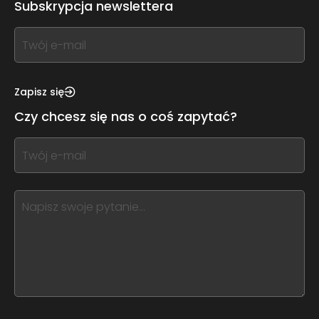
Subskrypcja newslettera
If
you
see
this,
Zapisz się
leave
Czy chcesz się nas o coś zapytać?
this
form
If
field
you
blank
see
this,
leave
this
form
field
blank