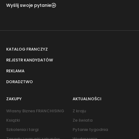
Wyślij swoje pytanie
KATALOG FRANCZYZ
REJESTR KANDYDATÓW
REKLAMA
DORADZTWO
ZAKUPY
AKTUALNOŚCI
Własny Biznes FRANCHISING
Z kraju
Książki
Ze świata
Szkolenia i targi
Pytanie tygodnia
Zasady i warunki zakupów
Wydarzenia